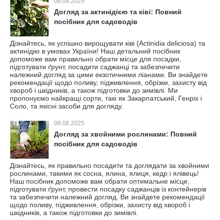
08.08.2025
Догляд за актинідією та ківі: Повний
посібник для садоводів
Дізнайтесь, як успішно вирощувати ківі (Actinidia deliciosa) та
актинідію в умовах України! Наш детальний посібник
допоможе вам правильно обрати місце для посадки,
підготувати ґрунт, посадити саджанці та забезпечити
належний догляд за цими екзотичними ліанами. Ви знайдете
рекомендації щодо поливу, підживлення, обрізки, захисту від
хвороб і шкідників, а також підготовки до зимівлі. Ми
пропонуємо найкращі сорти, такі як Закарпатський, Генріх і
Соло, та якісні засоби для догляду.
08.08.2025
Догляд за хвойними рослинами: Повний
посібник для садоводів
Дізнайтесь, як правильно посадити та доглядати за хвойними
рослинами, такими як сосна, ялина, ялиця, кедр і ялівець!
Наш посібник допоможе вам обрати оптимальне місце,
підготувати ґрунт, провести посадку саджанців із контейнерів
та забезпечити належний догляд. Ви знайдете рекомендації
щодо поливу, підживлення, обрізки, захисту від хвороб і
шкідників, а також підготовки до зимівлі.