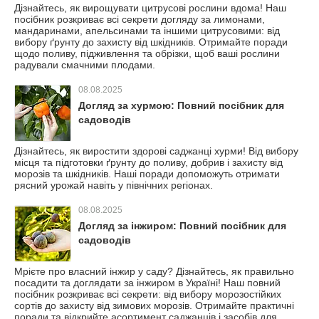
Дізнайтесь, як вирощувати цитрусові рослини вдома! Наш
посібник розкриває всі секрети догляду за лимонами,
мандаринами, апельсинами та іншими цитрусовими: від
вибору ґрунту до захисту від шкідників. Отримайте поради
щодо поливу, підживлення та обрізки, щоб ваші рослини
радували смачними плодами.
08.08.2025
Догляд за хурмою: Повний посібник для
садоводів
Дізнайтесь, як виростити здорові саджанці хурми! Від вибору
місця та підготовки ґрунту до поливу, добрив і захисту від
морозів та шкідників. Наші поради допоможуть отримати
рясний урожай навіть у північних регіонах.
08.08.2025
Догляд за інжиром: Повний посібник для
садоводів
Мрієте про власний інжир у саду? Дізнайтесь, як правильно
посадити та доглядати за інжиром в Україні! Наш повний
посібник розкриває всі секрети: від вибору морозостійких
сортів до захисту від зимових морозів. Отримайте практичні
поради та відкрийте асортимент саджанців і засобів для