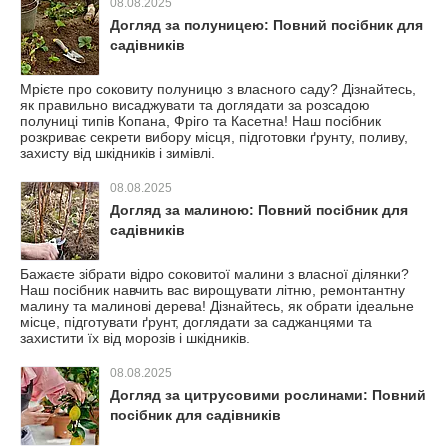
08.08.2025
Догляд за полуницею: Повний посібник для
садівників
Мрієте про соковиту полуницю з власного саду? Дізнайтесь,
як правильно висаджувати та доглядати за розсадою
полуниці типів Копана, Фріго та Касетна! Наш посібник
розкриває секрети вибору місця, підготовки ґрунту, поливу,
захисту від шкідників і зимівлі.
08.08.2025
Догляд за малиною: Повний посібник для
садівників
Бажаєте зібрати відро соковитої малини з власної ділянки?
Наш посібник навчить вас вирощувати літню, ремонтантну
малину та малинові дерева! Дізнайтесь, як обрати ідеальне
місце, підготувати ґрунт, доглядати за саджанцями та
захистити їх від морозів і шкідників.
08.08.2025
Догляд за цитрусовими рослинами: Повний
посібник для садівників