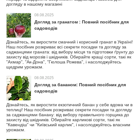
догляду в нашому магазині
08.08.2025
Догляд за гранатом : Повний посібник для
садоводів
Дізнайтесь, як виростити смачний і корисний гранат в Україні!
Наш посібник розкриває всі секрети посадки та догляду за
саджанцями граната: від вибору місця та підготовки ґрунту до
захисту від морозів і шкідників. Обирайте кращі сорти, такі як
"Ахмар", "Ак-Дона", "Гюлоша Рожева", і насолоджуйтесь
щедрим урожаєм.
08.08.2025
Догляд за бананом: Повний посібник для
садоводів
Дізнайтесь, як виростити екзотичний банан у себе вдома чи в
теплиці! Наш посібник розкриває секрети посадки та догляду
за саджанцями банану: від вибору правильного горщика до
захисту від шкідників. Обирайте карликові сорти, такі як
"Кавендіш" чи "Київський карлик", і насолоджуйтесь власним
урожаєм.