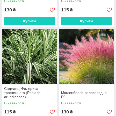
В наявності
В наявності
130
115
₴
₴
Купити
Купити
Саджанці Фаляриса
тростинного (Phalaris
Мюленбергія волосовидна
arundinacea)
Р9
В наявності
В наявності
115
130
₴
₴