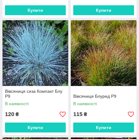
Купити
Купити
Вівсяниця сиза Компакт Блу
Р9
Вівсяниця Блуред Р9
В наявності
В наявності
120
115
₴
₴
Купити
Купити