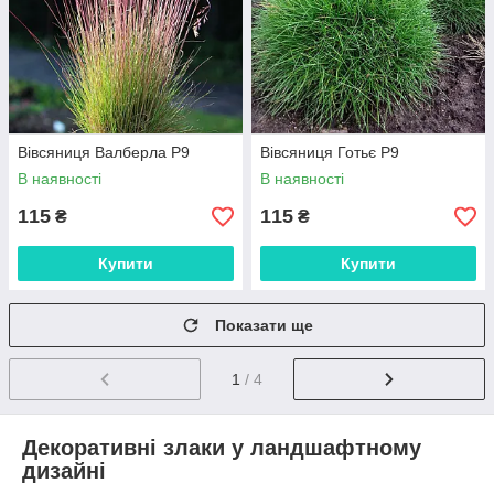
Вівсяниця Валберла Р9
Вівсяниця Готьє Р9
В наявності
В наявності
115
115
₴
₴
Купити
Купити
Показати ще
1
/ 4
Декоративні злаки у ландшафтному
дизайні