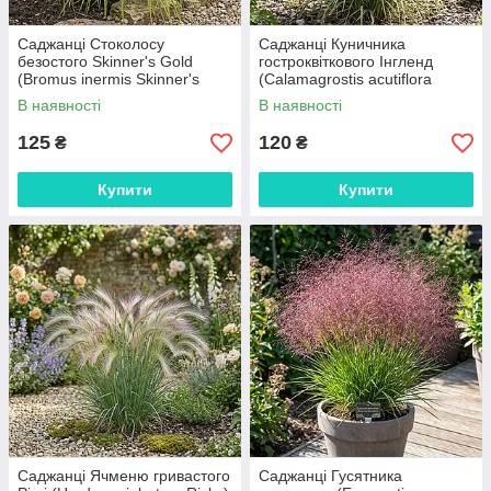
Саджанці Стоколосу
Саджанці Куничника
безостого Skinner's Gold
гостроквіткового Інгленд
(Bromus inermis Skinner's
(Calamagrostis acutiflora
Gold) P9
England) Р9
В наявності
В наявності
125
120
₴
₴
Купити
Купити
Саджанці Ячменю гривастого
Саджанці Гусятника