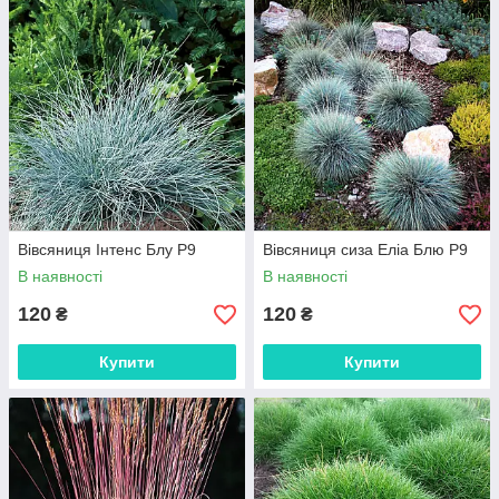
Вівсяниця Інтенс Блу Р9
Вівсяниця сиза Еліа Блю Р9
В наявності
В наявності
120
120
₴
₴
Купити
Купити