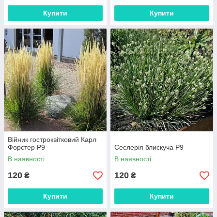
Купити
Купити
Війник гостроквітковий Карл
Форстер Р9
Сеслерія блискуча Р9
В наявності
В наявності
120
120
₴
₴
Купити
Купити