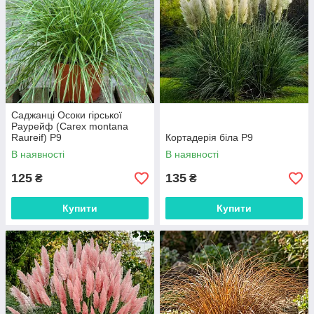
Саджанці Осоки гірської
Раурейф (Carex montana
Raureif) P9
Кортадерія біла Р9
В наявності
В наявності
125
135
₴
₴
Купити
Купити