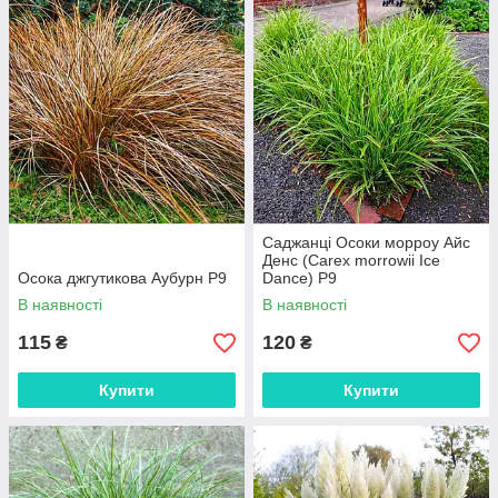
Саджанці Осоки морроу Айс
Денс (Carex morrowii Ice
Осока джгутикова Аубурн Р9
Dance) Р9
В наявності
В наявності
115
120
₴
₴
Купити
Купити