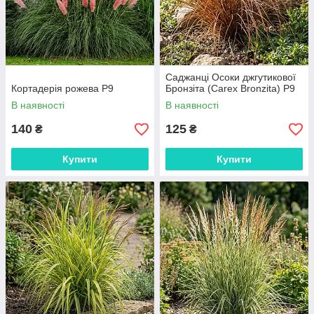
Саджанці Осоки джгутикової
Кортадерія рожева Р9
Бронзіта (Carex Bronzita) P9
В наявності
В наявності
140
125
₴
₴
Купити
Купити