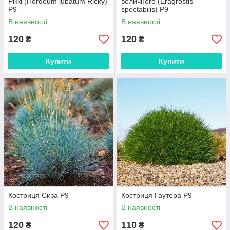
Ріккі (Hordeum jubatum Ricky)
величного (Eragrostis
Р9
spectabilis) Р9
В наявності
В наявності
120
120
₴
₴
Купити
Купити
Костриця Сиза Р9
Костриця Гаутера Р9
В наявності
В наявності
120
110
₴
₴