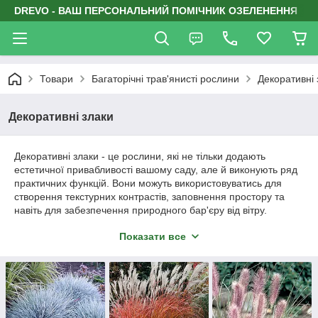
DREVO - ВАШ ПЕРСОНАЛЬНИЙ ПОМІЧНИК ОЗЕЛЕНЕННЯ
Товари
Багаторічні трав'янисті рослини
Декоративні 
Декоративні злаки
Декоративні злаки - це рослини, які не тільки додають
естетичної привабливості вашому саду, але й виконують ряд
практичних функцій. Вони можуть використовуватись для
створення текстурних контрастів, заповнення простору та
навіть для забезпечення природного бар'єру від вітру.
Декоративні злаки стали невід'ємною частиною сучасного
Показати все
ландшафтного дизайну завдяки своїй універсальності та
невибагливості у догляді.