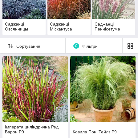
Саджанці
Саджанці
Саджанці
Овсянницы
Міскантуса
Пеннісетума
Сортування
0
Фільтри
Імперата циліндрична Ред
Барон Р9
Ковила Поні Тейлз Р9