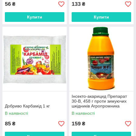
56
133
₴
₴
Купити
Купити
Інсекто-акарицид Препарат
30-В, 458 г проти зимуючих
Добриво Карбамід 1 кг
шкідників Агропромника
В наявності
В наявності
85
159
₴
₴