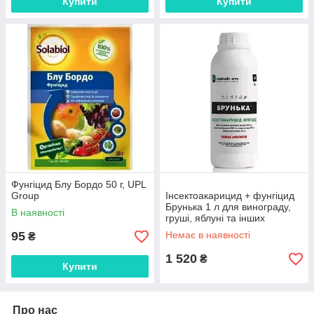
Купити
Купити
Фунгіцид Блу Бордо 50 г, UPL
Group
Інсектоакарицид + фунгіцид
Брунька 1 л для винограду,
В наявності
груші, яблуні та інших
плодових
95
Немає в наявності
₴
1 520
₴
Купити
Про нас