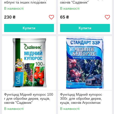
яблуні та інших плодових
овочів "Садівник"
Кемилайн Агро
В наявності
В наявності
230
65
₴
₴
Купити
Купити
Фунгіцид Мідний купорос 100
Фунгіцид Мідний купорос
г для обробки дерев, кущів,
300г. для обробки дерев,
овочів "Садівник"
кущів, овочів Агрохімпак
В наявності
В наявності