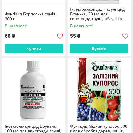
Інсектоакарицид + фунгіцид
Фунгіцид Бордоська суміш
Брунька, 20 мл для
300 г
винограду, груші, яблуні та
інших плодових Кемилайн
В наявності
В наявності
Агро
68
55
₴
₴
Купити
Купити
Інсекто-акарицид Брунька,
Фунгіцид Мідний купорос 500
100 мл для винограду, груші,
г для обробки дерев, кущів,