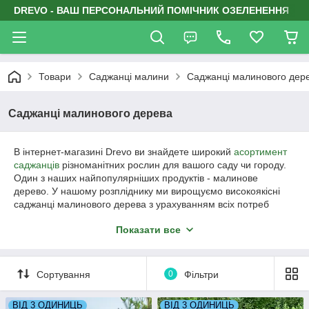
DREVO - ВАШ ПЕРСОНАЛЬНИЙ ПОМІЧНИК ОЗЕЛЕНЕННЯ
Товари
Саджанці малини
Саджанці малинового дер
Саджанці малинового дерева
В інтернет-магазині Drevo ви знайдете широкий
асортимент
саджанців
різноманітних рослин для вашого саду чи городу.
Один з наших найпопулярніших продуктів - малинове
дерево. У нашому розпліднику ми вирощуємо високоякісні
саджанці малинового дерева з урахуванням всіх потреб
наших клієнтів в Україні. Також у нашому каталозі ви знайдете
Показати все
саджанці від перевірених закордонних та українських
розплідників.
Сортування
0
Фільтри
ВІД 3 ОДИНИЦЬ
ВІД 3 ОДИНИЦЬ