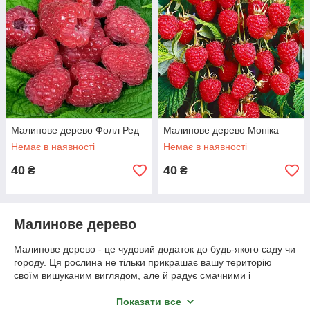
Малинове дерево Фолл Ред
Малинове дерево Моніка
Немає в наявності
Немає в наявності
40
40
₴
₴
Малинове дерево
Малинове дерево - це чудовий додаток до будь-якого саду чи
городу. Ця рослина не тільки прикрашає вашу територію
своїм вишуканим виглядом, але й радує смачними і
корисними ягодами. Купити малинове дерево в інтернет-
магазині - це легко та зручно. Замовити саджанці малинового
Показати все