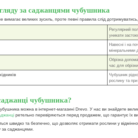
гляду за саджанцями чубушника
е вимагає великих зусиль, проте певні правила слід дотримуватис
Регулярний пол
уникати застою
Навесні і на п
мінеральними д
Обрізка допома
час для обрізки
кідників
Чубушник рідко
рослину та при
саджанці чубушника?
чубушника можна в інтернет-магазині Drevo. У нас ви знайдете велик
аджанці
ретельно перевіряються перед продажем, що гарантує їх вис
ся швидко та безпечно, що дозволяє отримати рослини у відмінному 
у за саджанцями.