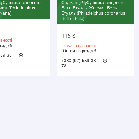
убушника вінцевого
Саджанці Чубушника вінцевого
ин (Philadelphus
Бель Етуаль, Жасмин Бель
 Nana)
Етуаль (Philadelphus coronarius
Belle Etoile)
115 ₴
вності
роздріб
Немає в наявності
Оптом і в роздріб
559-38-
+380 (97) 559-38-
78