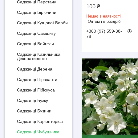
Саджанці Перстачу
100 ₴
Саджанці Бірючини
Немає в наявності
Оптом і в роздріб
Саджанці Кущової Верби
+380 (97) 559-38-
Саджанці Самшиту
78
Саджанці Вейгели
Саджанці Кизильника
Декоративного
Саджанці Дерена
Саджанці Піраканти
Саджанці Гібіскуса
Саджанці Бузку
Саджанці Бузини
Саджанці Каріоптеріса
Саджанці Чубушника