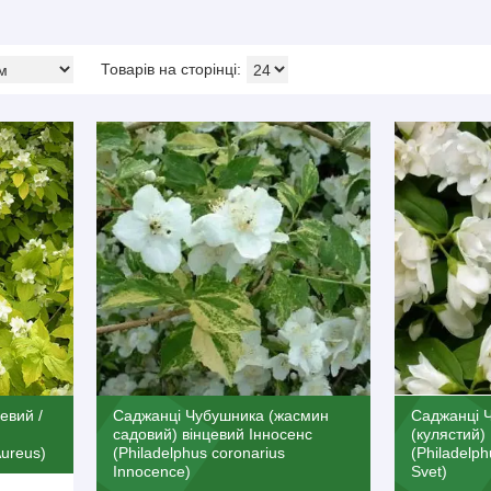
евий /
Саджанці Чубушника (жасмин
Саджанці 
садовий) вінцевий Інносенс
(кулястий)
Aureus)
(Philadelphus coronarius
(Philadelph
Innocence)
Svet)