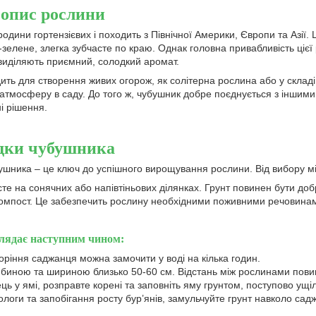
опис рослини
дини гортензієвих і походить з Північної Америки, Європи та Азії. 
елене, злегка зубчасте по краю. Однак головна привабливість цієї рос
 і виділяють приємний, солодкий аромат.
ть для створення живих огорож, як солітерна рослина або у складі 
тмосферу в саду. До того ж, чубушник добре поєднується з іншим
і рішення.
дки чубушника
шника – це ключ до успішного вирощування рослини. Від вибору мі
е на сонячних або напівтіньових ділянках. Грунт повинен бути до
компост. Це забезпечить рослину необхідними поживними речовина
лядає наступним чином:
ріння саджанця можна замочити у воді на кілька годин.
биною та шириною близько 50-60 см. Відстань між рослинами повин
ець у ямі, розправте корені та заповніть яму грунтом, поступово ущ
логи та запобігання росту бур’янів, замульчуйте грунт навколо сад