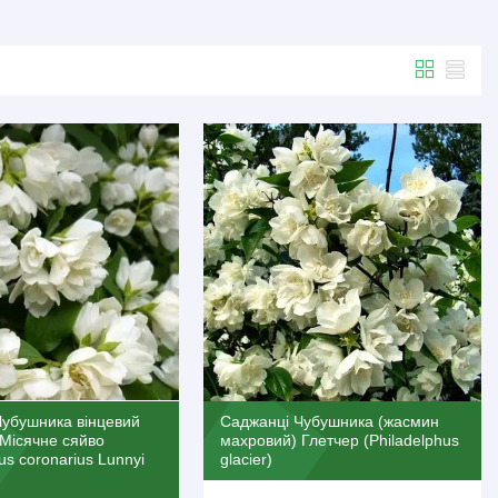
Чубушника вінцевий
Саджанці Чубушника (жасмин
 Місячне сяйво
махровий) Глетчер (Philadelphus
us coronarius Lunnyi
glacier)