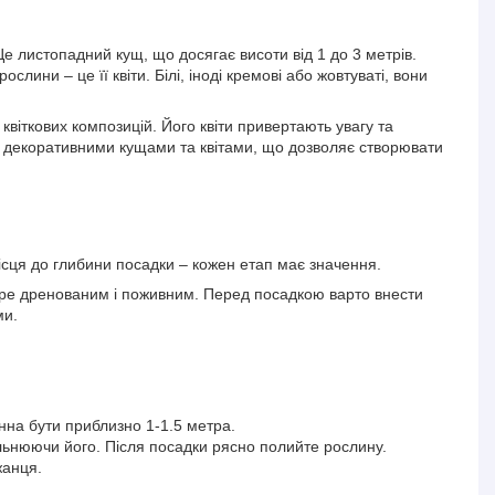
Це листопадний кущ, що досягає висоти від 1 до 3 метрів.
лини – це її квіти. Білі, іноді кремові або жовтуваті, вони
квіткових композицій. Його квіти привертають увагу та
и декоративними кущами та квітами, що дозволяє створювати
сця до глибини посадки – кожен етап має значення.
бре дренованим і поживним. Перед посадкою варто внести
ми.
на бути приблизно 1-1.5 метра.
ільнюючи його. Після посадки рясно полийте рослину.
жанця.