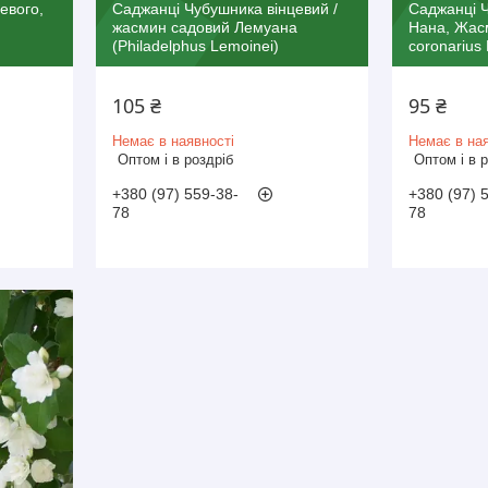
евого,
Саджанці Чубушника вінцевий /
Саджанці Ч
жасмин садовий Лемуана
Нана, Жасм
(Philadelphus Lemoinei)
coronarius
105 ₴
95 ₴
Немає в наявності
Немає в ная
Оптом і в роздріб
Оптом і в 
+380 (97) 559-38-
+380 (97) 
78
78