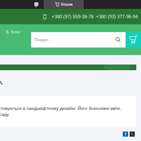
Кошик
+380 (97) 559-38-78
+380 (93) 377-96-94
📃 Блог
А
товуються в ландшафтному дизайні. Його білосніжні квіти,
 саду.