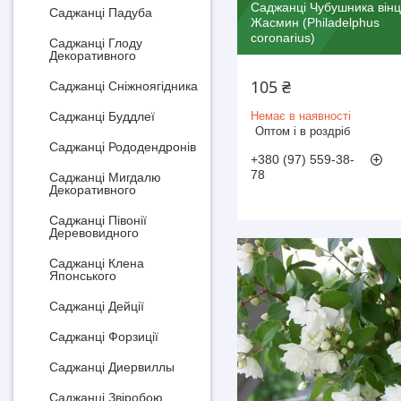
Саджанці Чубушника вінц
Саджанці Падуба
Жасмин (Philadelphus
coronarius)
Саджанці Глоду
Декоративного
105 ₴
Саджанці Сніжноягідника
Саджанці Буддлеї
Немає в наявності
Оптом і в роздріб
Саджанці Рододендронів
+380 (97) 559-38-
78
Саджанці Мигдалю
Декоративного
Саджанці Півонії
Деревовидного
Саджанці Клена
Японського
Саджанці Дейції
Саджанці Форзиції
Саджанці Диервиллы
Саджанці Звіробою