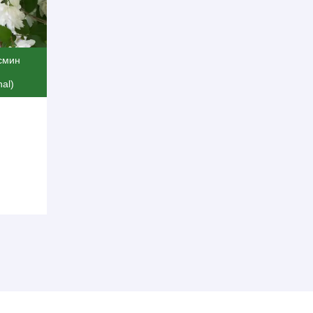
смин
nal)