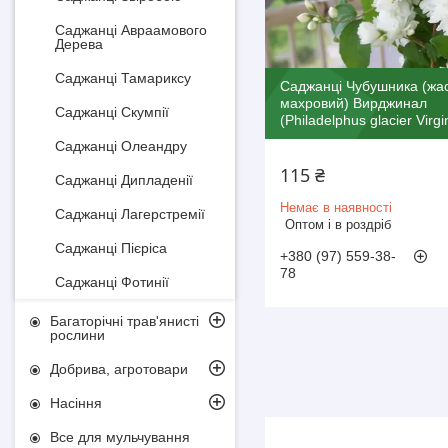
Саджанці Авраамового
Дерева
Саджанці Тамариксу
Саджанці Чубушника (жа
махровий) Вирджинал
Саджанці Скумпії
(Philadelphus glacier Virgi
Саджанці Олеандру
115 ₴
Саджанці Дипладенії
Немає в наявності
Саджанці Лагерстремії
Оптом і в роздріб
Саджанці Пієріса
+380 (97) 559-38-
78
Саджанці Фотинії
Багаторічні трав'янисті
рослини
Добрива, агротовари
Насіння
Все для мульчування