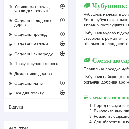
Чубушник: 
Укривні матеріали,
чохли для рослин
Чубушник належить до ро
Листя чубушника темно-з
Саджанці плодових
дерев
зібрані у густі суцвіття
Чубушник чудово підходи
Саджанці троянд
створюють романтичну а
різноманітні ландшафтн
Саджанці малини
Саджанці винограду
Схема поса
Плакучі, кулясті дерева
Правильна посадка чубу
Декоративні дерева
Чубушник найкраще рост
органічні добрива або 
Саджанці квітів
Все для поливу
Схема посадки виг
Перед посадкою ко
Відгуки
Викопайте яму гли
Розмістіть саджан
Для збереження во