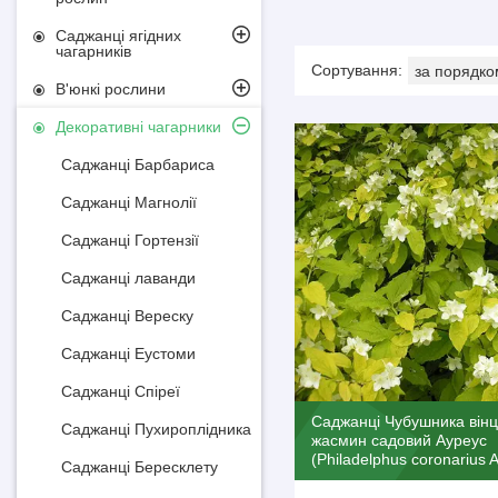
Саджанці ягідних
чагарників
В'юнкі рослини
Декоративні чагарники
Саджанці Барбариса
Саджанці Магнолії
Саджанці Гортензії
Саджанці лаванди
Саджанці Вереску
Саджанці Еустоми
Саджанці Спіреї
Саджанці Чубушника вінц
Саджанці Пухироплідника
жасмин садовий Ауреус
(Philadelphus coronarius 
Саджанці Бересклету