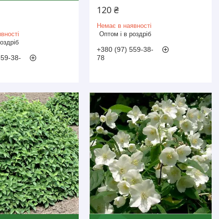
120 ₴
Немає в наявності
вності
Оптом і в роздріб
роздріб
+380 (97) 559-38-
559-38-
78