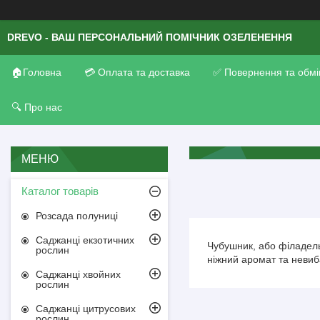
DREVO - ВАШ ПЕРСОНАЛЬНИЙ ПОМІЧНИК ОЗЕЛЕНЕННЯ
🏠Головна
💳 Оплата та доставка
✅ Повернення та обмі
🔍 Про нас
Каталог товарів
Розсада полуниці
Саджанці екзотичних
Чубушник, або філадель
рослин
ніжний аромат та невиб
Саджанці хвойних
рослин
Саджанці цитрусових
рослин