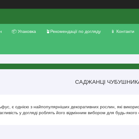
н
📦 Упаковка
🪴Рекомендації по догляду
📱 Контакти
САДЖАНЦІ ЧУБУШНИК
фус, є однією з найпопулярніших декоративних рослин, які викорис
агливість у догляді роблять його відмінним вибором для будь-якого