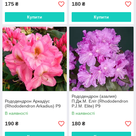
175
180
₴
₴
Купити
Купити
Рододендрон (азалия)
Рододендрон Аркадіус
П.Дж.М. Еліт (Rhododendron
(Rhododendron Arkadius) Р9
P.J.M. Elite) Р9
В наявності
В наявності
190
180
₴
₴