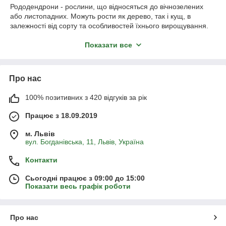
Рододендрони - рослини, що відносяться до вічнозелених
або листопадних. Можуть рости як дерево, так і кущ, в
залежності від сорту та особливостей їхнього вирощування.
Рослина вирізняється великою кількістю різноманітного
забарвлення та форм її квіток. Посадка рододендрона у
Показати все
вашому саду гарантовано забезпечить вам декоративний
вигляд ділянки протягом усього року.
Якщо ви вирішили рододендрони купити в інтернет-магазині
Про нас
Agro-Landing, то пропонуємо вам ознайомитися з основними
правилами посадки та вирощування цієї квітучої рослини.
100% позитивних з 420 відгуків за рік
Працює з 18.09.2019
Види сортів рододендронів
м. Львів
вул. Богданівська, 11, Львів, Україна
На сьогоднішній день в Україні та світі налічується понад
1200 сортів рододендрона, що об'єднані у спільні види.
Контакти
Зокрема, в нашому інтернет-магазині ви можете придбати
рододендрон кущ наступних видів:
Сьогодні працює з 09:00 до 15:00
Показати весь графік роботи
Рододендрон японський - кущ з круглою кроною, що
відноситься до листопадних рослин. Вирізняється
високою морозостійкістю до -26 градусів за Цельсієм.
Про нас
Цікавими екземплярами цього виду є сорти
Шнеструм
,