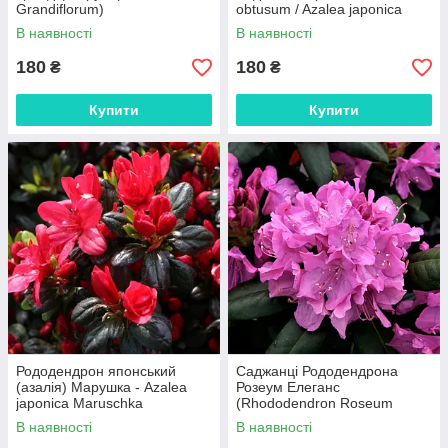
Grandiflorum)
obtusum / Azalea japonica
Ledicanense)
В наявності
В наявності
180
180
₴
₴
Купити
Купити
Рододендрон японський
Саджанці Рододендрона
(азалія) Марушка - Azalea
Розеум Елеганс
japonica Maruschka
(Rhododendron Roseum
Elegans)
В наявності
В наявності