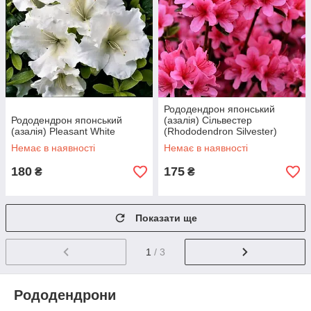
Рододендрон японський
Рододендрон японський
(азалія) Сільвестер
(азалія) Pleasant White
(Rhododendron Silvester)
Немає в наявності
Немає в наявності
180
175
₴
₴
Показати ще
1
/ 3
Рододендрони