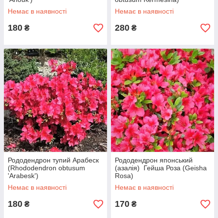
Немає в наявності
Немає в наявності
180
280
₴
₴
Рододендрон тупий Арабеск
Рододендрон японський
(Rhododendron obtusum
(азалія) Гейша Роза (Geisha
'Arabesk')
Rosa)
Немає в наявності
Немає в наявності
180
170
₴
₴