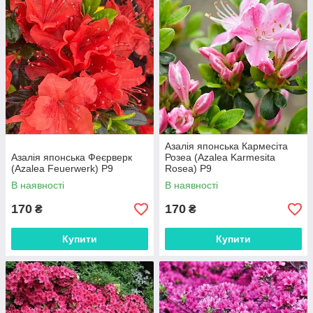
Азалія японська Кармесіта
Азалія японська Феєрверк
Розеа (Azalea Karmesita
(Azalea Feuerwerk) P9
Rosea) P9
В наявності
В наявності
170
170
₴
₴
Купити
Купити