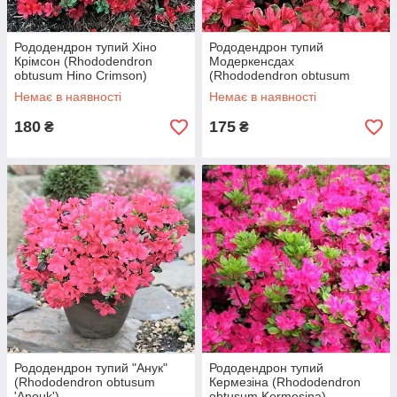
Рододендрон тупий Хіно
Рододендрон тупий
Крімсон (Rhododendron
Модеркенсдах
obtusum Hino Crimson)
(Rhododendron obtusum
Moederkensdag)
Немає в наявності
Немає в наявності
180
175
₴
₴
Рододендрон тупий "Анук"
Рододендрон тупий
(Rhododendron obtusum
Кермезіна (Rhododendron
'Anouk')
obtusum Kermesina)