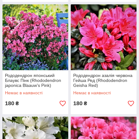
Рододендрон японський
Рододендрон азалія червона
Блаувс Пінк (Rhododendron
Гейша Ред (Rhododendron
japonica Blaauw's Pink)
Geisha Red)
Немає в наявності
Немає в наявності
180
180
₴
₴