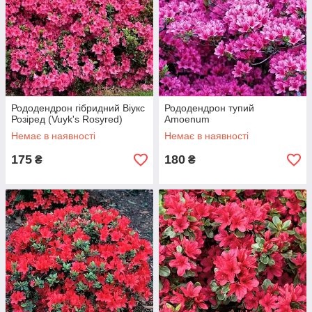
Рододендрон гібридний Віукс
Рододендрон тупий
Розіред (Vuyk's Rosyred)
Amoenum
Немає в наявності
Немає в наявності
175
180
₴
₴