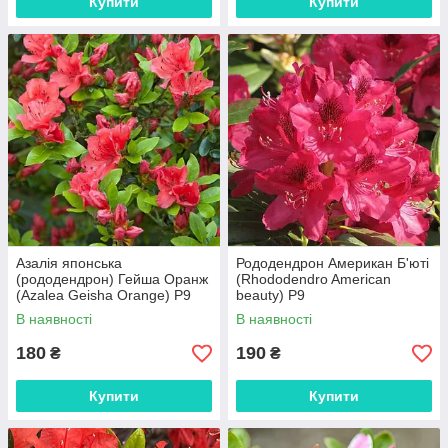
Купити
Купити
Азалія японська
Рододендрон Американ Б'юті
(рододендрон) Гейша Оранж
(Rhododendro American
(Azalea Geisha Orange) Р9
beauty) Р9
В наявності
В наявності
180
190
₴
₴
Купити
Купити