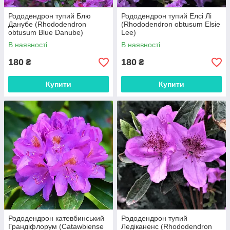
Рододендрон тупий Блю
Рододендрон тупий Елсі Лі
Данубе (Rhododendron
(Rhododendron obtusum Elsie
obtusum Blue Danube)
Lee)
В наявності
В наявності
180
180
₴
₴
Купити
Купити
Рододендрон катевбинський
Рододендрон тупий
Грандіфлорум (Catawbiense
Ледіканенс (Rhododendron