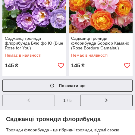
Саджанці троянди
Саджанці троянди
флорибунда Блю фо Ю (Blue
флорибунда Бордюр Камайо
Rose for You)
(Rose Bordure Camaieu)
Немає в наявності
Немає в наявності
145
145
₴
₴
Показати ще
1
/ 5
Саджанці троянди флорибунда
Троянди флорибунда - це гібридні троянди, відомі своєю