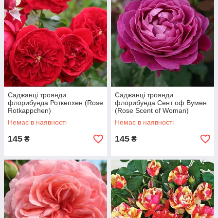
Саджанці троянди
Саджанці троянди
флорибунда Роткепхен (Rose
флорибунда Сент оф Вумен
Rotkappchen)
(Rose Scent of Woman)
Немає в наявності
Немає в наявності
145
145
₴
₴