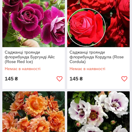
Саджанці троянди
Саджанці троянди
флорибунда Бургунді Айс
флорибунда Кордула (Rose
(Rose Red Ice)
Cordula)
Немає в наявності
Немає в наявності
145
145
₴
₴