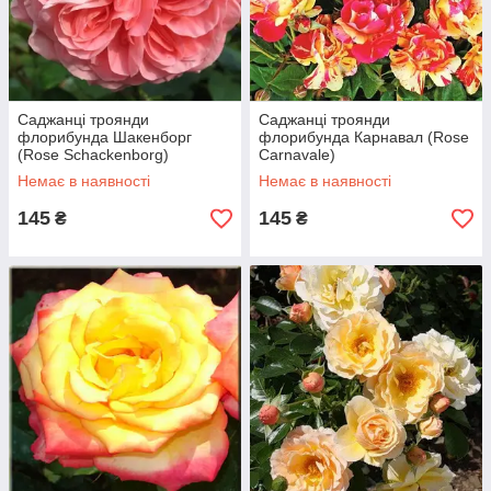
Саджанці троянди
Саджанці троянди
флорибунда Шакенборг
флорибунда Карнавал (Rose
(Rose Schackenborg)
Carnavale)
Немає в наявності
Немає в наявності
145
145
₴
₴