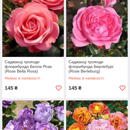
Саджанці троянди
Саджанці троянди
флорибунда Белла Роза
флорибунда Берлебург
(Rose Bella Rosa)
(Rose Berleburg)
Немає в наявності
Немає в наявності
145
145
₴
₴