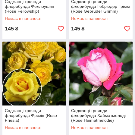
Саджанці троянди
Саджанці троянди
флорибунда Феллоушип
флорибунда Гебрюдер Грімм
(Rose Fellowship)
(Rose Gebruder Grimm)
Немає в наявності
Немає в наявності
145
145
₴
₴
Саджанці троянди
Саджанці троянди
флорибунда Фрезія (Rose
флорибунда Хайматмелоді
Friesia)
(Rose Heimatmelodie)
Немає в наявності
Немає в наявності