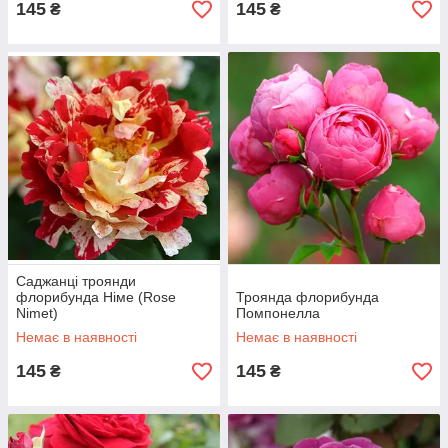
145
145
₴
₴
Саджанці троянди
флорибунда Німе (Rose
Троянда флорибунда
Nimet)
Помпонелла
Немає в наявності
Немає в наявності
145
145
₴
₴