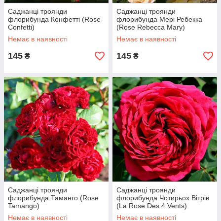
Саджанці троянди
Саджанці троянди
флорибунда Конфетті (Rose
флорибунда Мері Ребекка
Confetti)
(Rose Rebecca Mary)
Немає в наявності
Немає в наявності
145
145
₴
₴
Саджанці троянди
Саджанці троянди
флорибунда Таманго (Rose
флорибунда Чотирьох Вітрів
Tamango)
(La Rose Des 4 Vents)
Немає в наявності
Немає в наявності