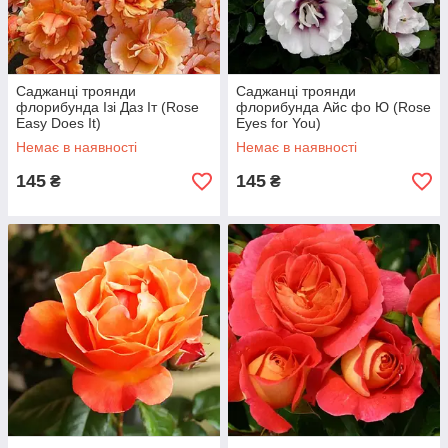
Саджанці троянди
Саджанці троянди
флорибунда Ізі Даз Іт (Rose
флорибунда Айс фо Ю (Rose
Easy Does It)
Eyes for You)
Немає в наявності
Немає в наявності
145
145
₴
₴