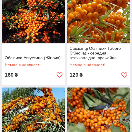
Саджанці Обліпихи Габего
(Жіноча) - середня,
Обліпиха Августина (Жіноча)
великоплідна, врожайна
Немає в наявності
Немає в наявності
160
120
₴
₴