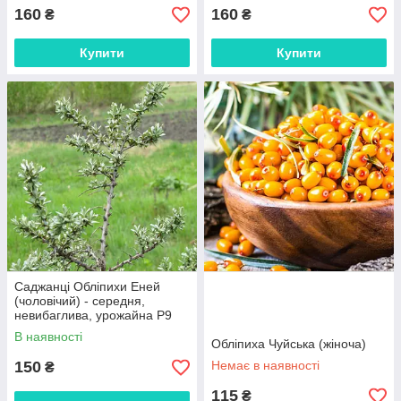
160
160
₴
₴
Купити
Купити
Саджанці Обліпихи Еней
(чоловічий) - середня,
невибаглива, урожайна Р9
В наявності
Обліпиха Чуйська (жіноча)
150
Немає в наявності
₴
115
₴