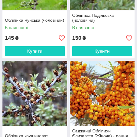
Обліпиха Подільська
Обліпиха Чуйська (чоловічий)
(чоловічий)
В наявності
В наявності
145
150
₴
₴
Купити
Купити
Саджанці Обліпихи
Обліпиха крушиновая
Єлизавета (Жіноча) - рання,