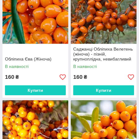
Саджанці Обліпиха Велетень
(жіноча) - пізній,
Обліпиха Єва (Жіноча)
крупноплідна, невибагливий
В наявності
В наявності
160
160
₴
₴
Купити
Купити