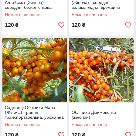
Алтайська (Жіноча) -
(Жіноча) - середня,
середня, безколючкова,
великоплідна, врожайна
урожайна
Немає в наявності
Немає в наявності
120
120
₴
₴
Саджанці Обліпихи Мара
(Жіноча) - рання,
Обліпиха Дюймовочка
транспортабельна, урожайна
(жіночий)
Немає в наявності
Немає в наявності
120
120
₴
₴