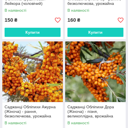
Лейкора (чоловічий)
безколючкова, урожайна
В наявності
В наявності
150
160
₴
₴
Купити
Купити
Саджанці Обліпихи Ажурна
Саджанці Обліпихи Дора
(Жіноча) - рання,
(Жіноча) - пізня,
безколючкова, урожайна
великоплідна, врожайна
В наявності
В наявності