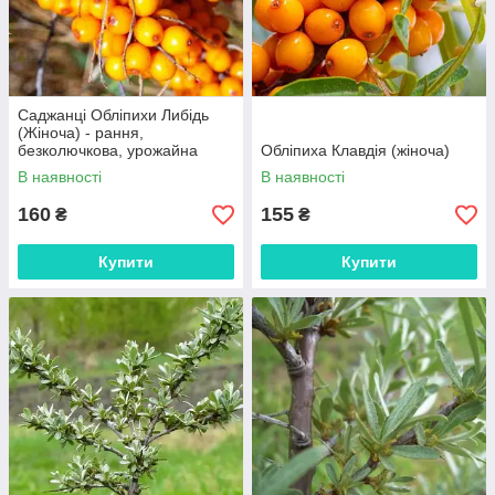
Саджанці Обліпихи Либідь
(Жіноча) - рання,
безколючкова, урожайна
Обліпиха Клавдія (жіноча)
В наявності
В наявності
160
155
₴
₴
Купити
Купити