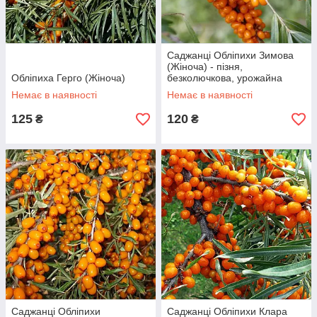
Саджанці Обліпихи Зимова
(Жіноча) - пізня,
Обліпиха Герго (Жіноча)
безколючкова, урожайна
Немає в наявності
Немає в наявності
125
120
₴
₴
Саджанці Обліпихи
Саджанці Обліпихи Клара