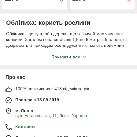
Обліпиха: користь рослини
Обліпиха - це кущ, або дерево, що зазвичай має численні
колючки. Загалом вона сягає від 1,5 до 6 метрів. Її плоди, які
дозрівають із приходом осені, дуже м’які, мають приємний
кислувато-солодкий смак.
Показати все
Лікувальні властивості обліпихи люди помітили ще в
давньому Тибеті. Її використовували як універсальний засіб
проти всіх хвороб. Вона містить в собі чималу кількість
аскорбінової кислоти, що допомагає при застудах. Крім
Про нас
цього, до її складу входять вітаміни В,С, залізо та каротин.
100% позитивних з 418 відгуків за рік
За допомогою обліпихи можна не лише приготувати
ароматний чай. Її також використовують для виготовлення
Працює з 18.09.2019
масел, настоянок, відварів, сиропів і соків.
Масло обліпихи використовується в косметології для
м. Львів
вул. Богданівська, 11, Львів, Україна
лікування різних шкірних проблем, таких як сухість, екзема та
акне. Воно також сприяє регенерації клітин шкіри та
Контакти
зменшенню зморшок.