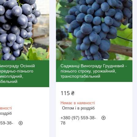
инограду Осінній
Саджанці Винограду Грудневий -
ередньо-пізнього
пізнього строку, урожайний,
ликоплідний,
транспортабельний
абельний
115 ₴
Немає в наявності
вності
Оптом і в роздріб
роздріб
+380 (97) 559-38-
559-38-
78