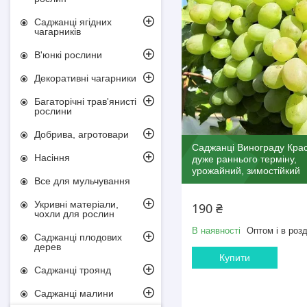
Саджанці ягідних
чагарників
В'юнкі рослини
Декоративні чагарники
Багаторічні трав'янисті
рослини
Добрива, агротовари
Саджанці Винограду Крас
Насіння
дуже раннього терміну,
урожайний, зимостійкий
Все для мульчування
Укривні матеріали,
190 ₴
чохли для рослин
В наявності
Оптом і в розд
Саджанці плодових
дерев
Купити
Саджанці троянд
Саджанці малини