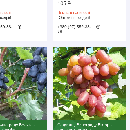
105 ₴
вності
Немає в наявності
роздріб
Оптом і в роздріб
559-38-
+380 (97) 559-38-
78
инограду Велика -
Саджанці Винограду Віктор -
 терміну,
раннього терміну,