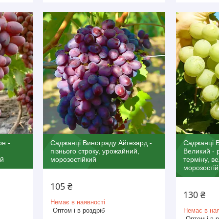
н -
Саджанці Винограду Айгезард -
Саджанці В
пізнього строку, урожайний,
Великий - 
ий
морозостійкий
терміну, в
морозостій
105 ₴
130 ₴
Немає в наявності
Оптом і в роздріб
Немає в ная
Оптом і в 