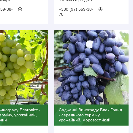
559-38-
+380 (97) 559-38-
78
инограду Благовіст -
Саджанці Винограду Блек Гранд
ерміну, урожайний,
- середнього терміну,
дний
урожайний, морозостійкий