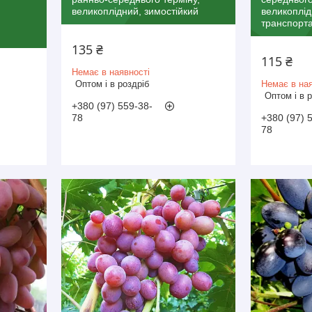
великоплідний, зимостійкий
великоплід
транспорт
135 ₴
115 ₴
Немає в наявності
Оптом і в роздріб
Немає в ная
Оптом і в 
+380 (97) 559-38-
78
+380 (97) 
78