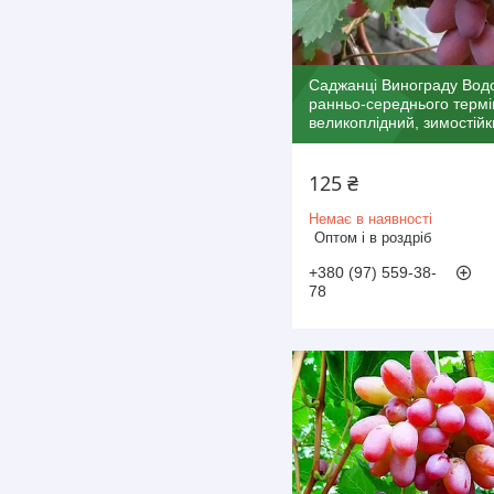
Саджанці Винограду Водо
ранньо-середнього термі
великоплідний, зимостійк
125 ₴
Немає в наявності
Оптом і в роздріб
+380 (97) 559-38-
78