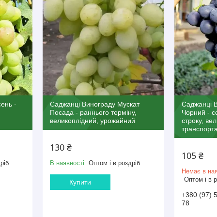
ень -
Саджанці Винограду Мускат
Саджанці В
Посада - раннього терміну,
Чорний - с
великоплідний, урожайний
строку, ве
транспорт
130 ₴
105 ₴
ріб
В наявності
Оптом і в роздріб
Немає в ная
Оптом і в 
Купити
+380 (97) 
78