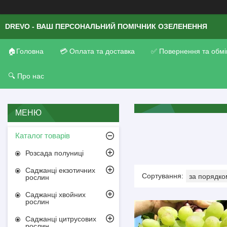
DREVO - ВАШ ПЕРСОНАЛЬНИЙ ПОМІЧНИК ОЗЕЛЕНЕННЯ
🏠Головна
💳 Оплата та доставка
✅ Повернення та обмі
🔍 Про нас
Каталог товарів
Розсада полуниці
Саджанці екзотичних
рослин
Саджанці хвойних
рослин
Саджанці цитрусових
рослин