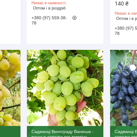
140 ₴
Немає в наявності
Оптом і в роздріб
Немає в ная
+380 (97) 559-38-
Оптом і в 
78
+380 (97) 
78
Саджанці Винограду Ванюша -
Саджанці В
ранньо-середнього терміну,
середнього