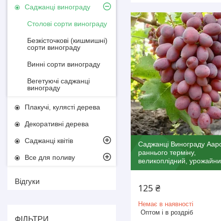
Саджанці винограду
Столові сорти винограду
Безкісточкові (кишмишні)
сорти винограду
Винні сорти винограду
Вегетуючі саджанці
винограду
Плакучі, кулясті дерева
Декоративні дерева
Саджанці квітів
Саджанці Винограду Ааро
раннього терміну,
Все для поливу
великоплідний, урожайн
Відгуки
125 ₴
Немає в наявності
Оптом і в роздріб
ФІЛЬТРИ