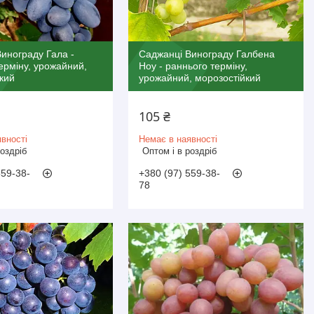
инограду Гала -
Саджанці Винограду Галбена
ерміну, урожайний,
Ноу - раннього терміну,
кий
урожайний, морозостійкий
105 ₴
вності
Немає в наявності
роздріб
Оптом і в роздріб
559-38-
+380 (97) 559-38-
78