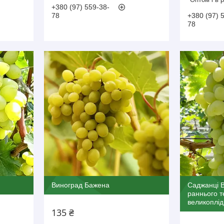
+380 (97) 559-38-
78
+380 (97) 
78
Виноград Бажена
Саджанці В
раннього т
великоплі
135 ₴