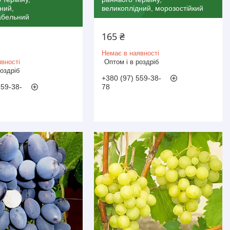
ний,
великоплідний, морозостійкий
абельний
165 ₴
Немає в наявності
вності
Оптом і в роздріб
роздріб
+380 (97) 559-38-
559-38-
78