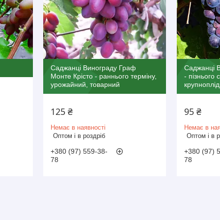
Саджанці Винограду Граф
Саджанці В
Монте Крісто - раннього терміну,
- пізнього 
урожайний, товарний
крупноплі
125 ₴
95 ₴
Немає в наявності
Немає в ная
Оптом і в роздріб
Оптом і в 
+380 (97) 559-38-
+380 (97) 
78
78