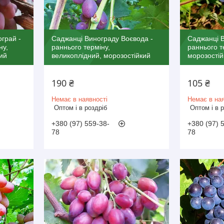
грай -
Саджанці Винограду Воєвода -
Саджанці В
ну,
раннього терміну,
раннього т
ий
великоплідний, морозостійкий
морозостій
190 ₴
105 ₴
Немає в наявності
Немає в ная
Оптом і в роздріб
Оптом і в 
+380 (97) 559-38-
+380 (97) 
78
78