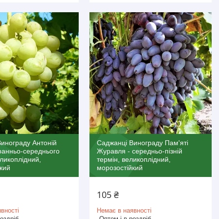
инограду Антоній
Саджанці Винограду Пам'яті
ранньо-середнього
Журавля - середньо-пізній
еликоплідний,
термін, великоплідний,
кий
морозостійкий
105 ₴
вності
Немає в наявності
роздріб
Оптом і в роздріб