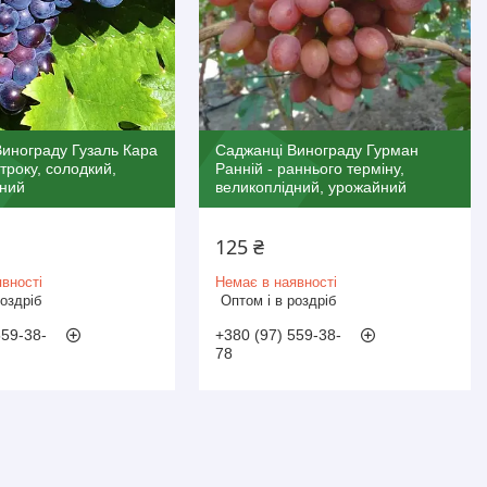
инограду Гузаль Кара
Саджанці Винограду Гурман
строку, солодкий,
Ранній - раннього терміну,
дний
великоплідний, урожайний
125 ₴
вності
Немає в наявності
роздріб
Оптом і в роздріб
559-38-
+380 (97) 559-38-
78