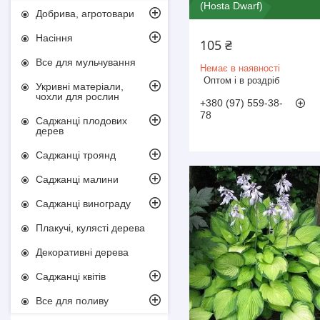
(Hosta Dwarf)
Добрива, агротовари
Насіння
105 ₴
Все для мульчування
Немає в наявності
Оптом і в роздріб
Укривні матеріали,
чохли для рослин
+380 (97) 559-38-
78
Саджанці плодових
дерев
Саджанці троянд
Саджанці малини
Саджанці винограду
Плакучі, кулясті дерева
Декоративні дерева
Саджанці квітів
Все для поливу