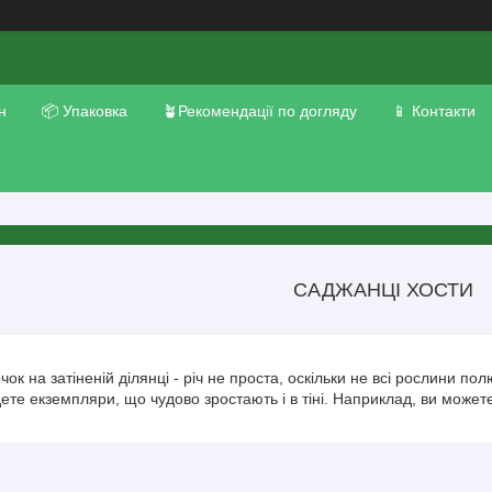
н
📦 Упаковка
🪴Рекомендації по догляду
📱 Контакти
САДЖАНЦІ ХОСТИ
ок на затіненій ділянці - річ не проста, оскільки не всі рослини п
ете екземпляри, що чудово зростають і в тіні. Наприклад, ви можете