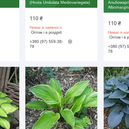
(Hosta Undulata Mediovariegata)
Альбомаргі
Albomargin
110 ₴
110 ₴
Немає в наявності
Оптом і в роздріб
Немає в ная
Оптом і в 
+380 (97) 559-38-
78
+380 (97) 
78