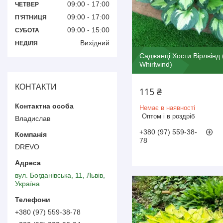
09:00
17:00
ЧЕТВЕР
09:00
17:00
ПʼЯТНИЦЯ
09:00
15:00
СУБОТА
Вихідний
НЕДІЛЯ
Саджанці Хости Вірлвінд 
Whirlwind)
КОНТАКТИ
115 ₴
Немає в наявності
Оптом і в роздріб
Владислав
+380 (97) 559-38-
78
DREVO
вул. Богданівська, 11, Львів,
Україна
+380 (97) 559-38-78