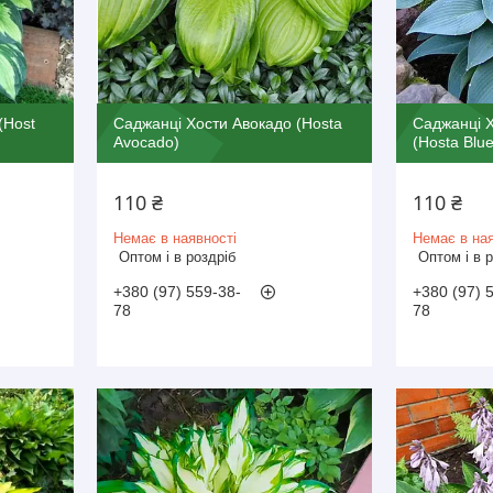
(Host
Саджанці Хости Авокадо (Hosta
Саджанці 
Avocado)
(Hosta Blu
110 ₴
110 ₴
Немає в наявності
Немає в ная
Оптом і в роздріб
Оптом і в 
+380 (97) 559-38-
+380 (97) 
78
78