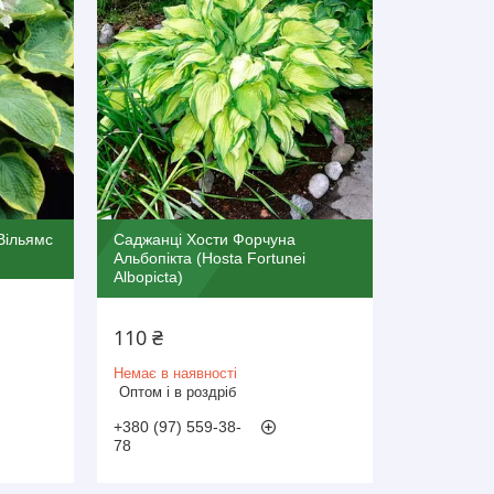
Вільямс
Саджанці Хости Форчуна
Альбопікта (Hosta Fortunei
Albopicta)
110 ₴
Немає в наявності
Оптом і в роздріб
+380 (97) 559-38-
78