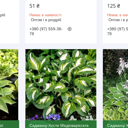
51 ₴
125 ₴
ріб
Немає в наявності
Немає в ная
Оптом і в роздріб
Оптом і в 
+380 (97) 559-38-
+380 (97) 
78
78
ої
Саджанці Хости Медіоварієгата
Саджанці Х