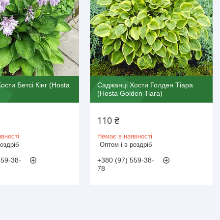
ости Бетсі Кінг (Hosta
Саджанці Хости Голден Тіара
(Hosta Golden Tiara)
110 ₴
вності
Немає в наявності
роздріб
Оптом і в роздріб
559-38-
+380 (97) 559-38-
78