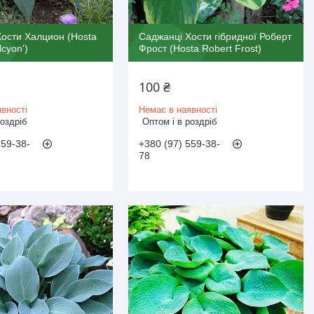
ости Халцион (Hosta
Саджанці Хости гібридної Роберт
lcyon')
Фрост (Hosta Robert Frost)
100 ₴
вності
Немає в наявності
роздріб
Оптом і в роздріб
559-38-
+380 (97) 559-38-
78