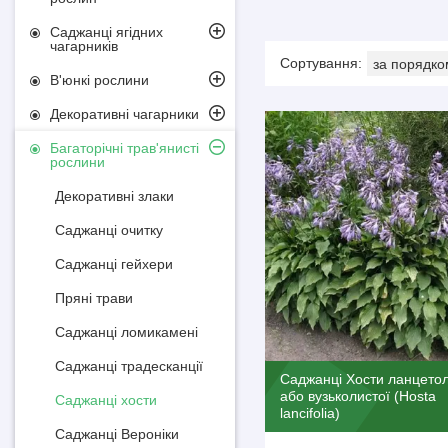
Саджанці ягідних
чагарників
В'юнкі рослини
Декоративні чагарники
Багаторічні трав'янисті
рослини
Декоративні злаки
Саджанці очитку
Саджанці гейхери
Пряні трави
Саджанці ломикамені
Саджанці традесканції
Саджанці Хости ланцетол
або вузьколистої (Нosta
Саджанці хости
lancifolia)
Саджанці Вероніки