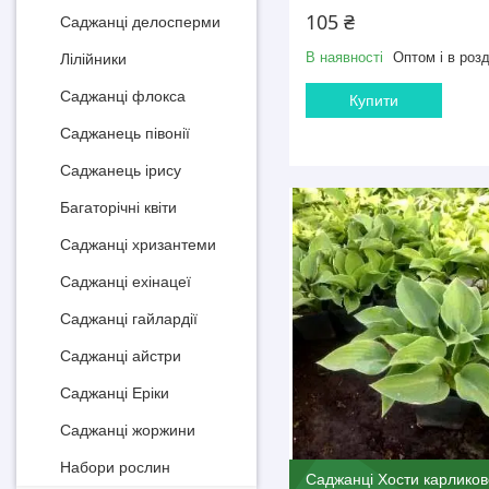
105 ₴
Саджанці делосперми
В наявності
Оптом і в розд
Лілійники
Саджанці флокса
Купити
Саджанець півонії
Саджанець ірису
Багаторічні квіти
Саджанці хризантеми
Саджанці ехінацеї
Саджанці гайлардії
Саджанці айстри
Саджанці Еріки
Саджанці жоржини
Набори рослин
Саджанці Хости карликов