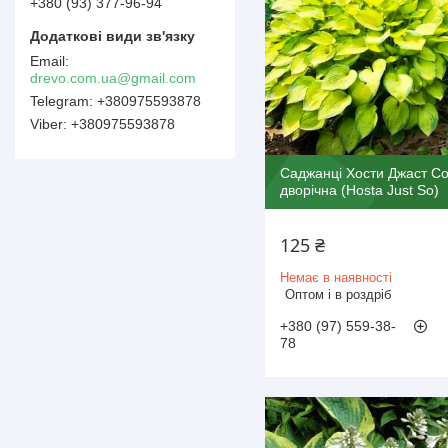
+380 (93) 377-96-94
drevo.com.ua@gmail.com
+380975593878
+380975593878
Саджанці Хости Джаст С
дворічна (Hosta Just So)
125 ₴
Немає в наявності
Оптом і в роздріб
+380 (97) 559-38-
78