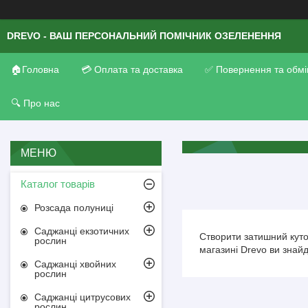
DREVO - ВАШ ПЕРСОНАЛЬНИЙ ПОМІЧНИК ОЗЕЛЕНЕННЯ
🏠Головна
💳 Оплата та доставка
✅ Повернення та обмі
🔍 Про нас
Каталог товарів
Розсада полуниці
Саджанці екзотичних
Створити затишний куточ
рослин
магазині Drevo ви знайд
Саджанці хвойних
рослин
Саджанці цитрусових
рослин