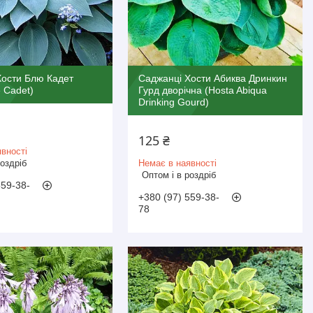
Хости Блю Кадет
Саджанці Хости Абиква Дринкин
e Cadet)
Гурд дворічна (Hosta Abiqua
Drinking Gourd)
125 ₴
вності
роздріб
Немає в наявності
Оптом і в роздріб
559-38-
+380 (97) 559-38-
78