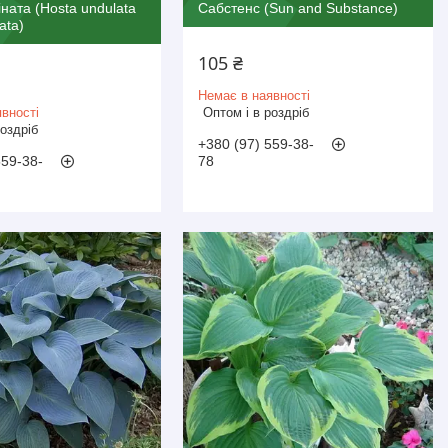
ната (Hosta undulata
Сабстенс (Sun and Substance)
ata)
105 ₴
Немає в наявності
вності
Оптом і в роздріб
роздріб
+380 (97) 559-38-
559-38-
78