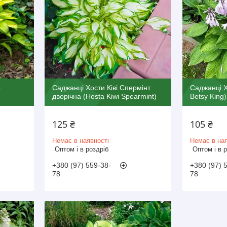
о
Саджанці Хости Ківі Спермінт
Саджанці Х
дворічна (Hosta Kiwi Spearmint)
Betsy King)
125 ₴
105 ₴
Немає в наявності
Немає в ная
Оптом і в роздріб
Оптом і в 
+380 (97) 559-38-
+380 (97) 
78
78