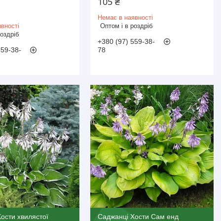
105 ₴
Немає в наявності
вності
Оптом і в роздріб
роздріб
+380 (97) 559-38-
559-38-
78
ости хвилястої
Саджанці Хости Сам енд