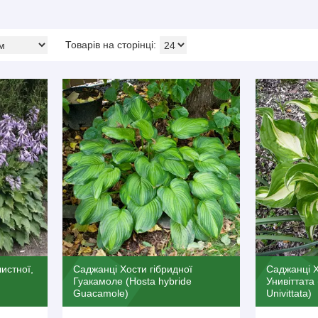
истної,
Саджанці Хости гібридної
Саджанці 
Гуакамоле (Hosta hybride
Унивіттата
Guacamole)
Univittata)