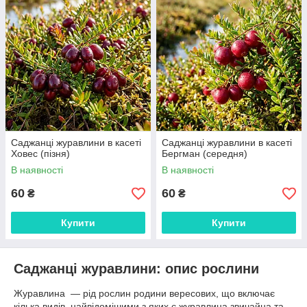
Саджанці журавлини в касеті
Саджанці журавлини в касеті
Ховес (пізня)
Бергман (середня)
В наявності
В наявності
60
60
₴
₴
Купити
Купити
Саджанці журавлини: опис рослини
Журавлина — рід рослин родини вересових, що включає
кілька видів, найвідомішими з яких є журавлина звичайна та