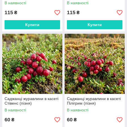
В наявності
В наявності
115
115
₴
₴
Купити
Купити
Саджанці журавлини в касеті
Саджанці журавлини в касеті
Стівенс (пізня)
Пілігрим (пізня)
В наявності
В наявності
60
60
₴
₴