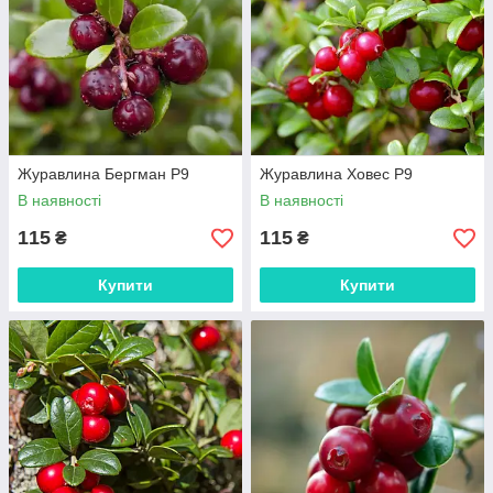
Журавлина Бергман Р9
Журавлина Ховес Р9
В наявності
В наявності
115
115
₴
₴
Купити
Купити