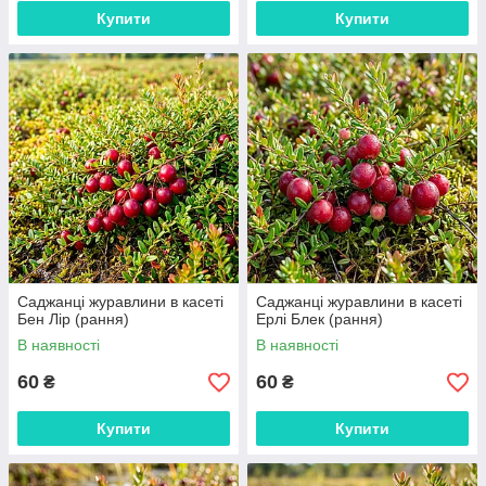
Купити
Купити
Саджанці журавлини в касеті
Саджанці журавлини в касеті
Бен Лір (рання)
Ерлі Блек (рання)
В наявності
В наявності
60
60
₴
₴
Купити
Купити