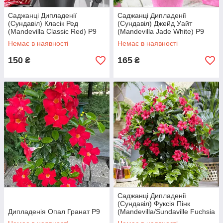
Саджанці Дипладенії
Саджанці Дипладенії
(Сундавіл) Класік Ред
(Сундавіл) Джейд Уайт
(Mandevilla Classic Red) Р9
(Mandevilla Jade White) Р9
Немає в наявності
Немає в наявності
150
165
₴
₴
Саджанці Дипладенії
(Сундавіл) Фуксія Пінк
Дипладенія Опал Гранат Р9
(Mandevilla/Sundaville Fuchsia
Pink) Р9