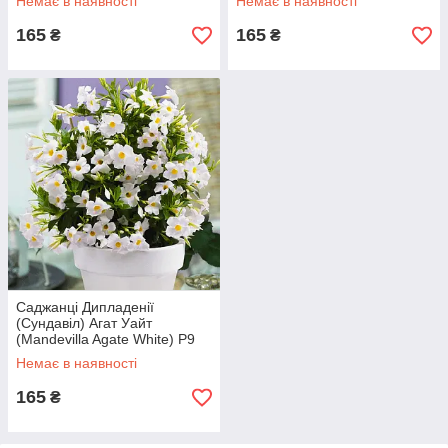
Немає в наявності
Немає в наявності
165
165
₴
₴
Саджанці Дипладенії
(Сундавіл) Агат Уайт
(Mandevilla Agate White) Р9
Немає в наявності
165
₴