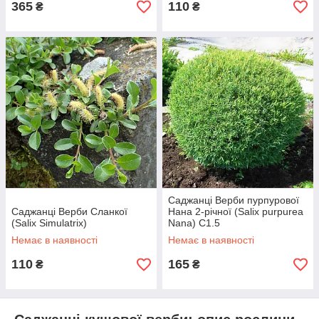
365
110
₴
₴
Саджанці Верби пурпурової
Саджанці Верби Сланкої
Нана 2-річної (Salix purpurea
(Salix Simulatrix)
Nana) С1.5
Немає в наявності
Немає в наявності
110
165
₴
₴