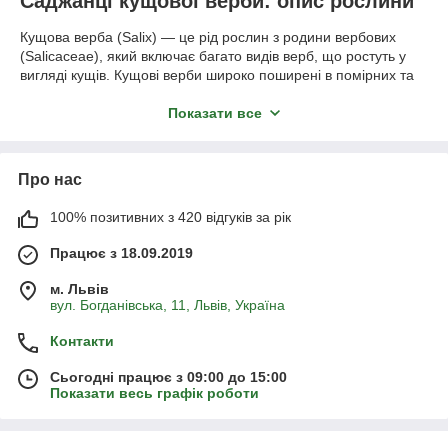
Саджанці кущової верби: опис рослини
Кущова верба (Salix) — це рід рослин з родини вербових
(Salicaceae), який включає багато видів верб, що ростуть у
вигляді кущів. Кущові верби широко поширені в помірних та
холодних зонах північної півкулі і часто зустрічаються вздовж
річок, озер, боліт та інших вологих місць.
Показати все
Кущі можуть бути різної висоти, від низькорослих, що не
перевищують метра, до великих, які досягають 5-6 метрів.
Вони мають тонкі, гнучкі гілки, часто зі світлою корою. Листя
Про нас
видовжене, ланцетоподібне, з зубчастим або гладким краєм.
100% позитивних з 420 відгуків за рік
У них є добре розвинена, поверхнева коренева система, яка
дозволяє рослині утримуватися в нестабільних ґрунтах,
Працює з 18.09.2019
наприклад, на берегах водойм. Кущові верби цвітуть навесні.
Квіти зібрані в сережки (котики), які можуть бути чоловічими
м. Львів
або жіночими. Чоловічі сережки зазвичай жовті через велику
вул. Богданівська, 11, Львів, Україна
кількість пилку, а жіночі — зеленуваті або сіруваті.
Контакти
Асортимент саджанців кущової верби в
Сьогодні працює з 09:00 до 15:00
нашому каталозі
Показати весь графік роботи
Загальні характеристики кущової верби залежать від