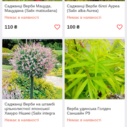
Саджанці Верби Мацуда,
Саджанці Верби білої Ауреа
Мацудана (Salix matsudana)
(Salix alba Aurea)
Немає в наявності
Немає в наявності
110
100
₴
₴
Саджанці Верби на штамбі
цільнолистної японської
Верба удинська Голден
Хакуро Нішикі (Salix integra
Саншайн Р9
Hakuro Nishiki) С2
Немає в наявності
Немає в наявності