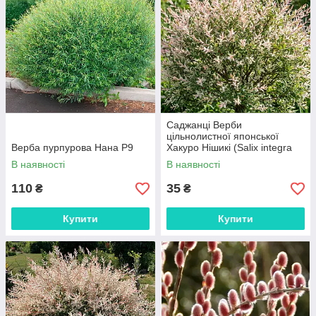
Саджанці Верби
цільнолистної японської
Верба пурпурова Нана Р9
Хакуро Нішикі (Salix integra
Hakuro Nishiki) в касеті
В наявності
В наявності
110
35
₴
₴
Купити
Купити