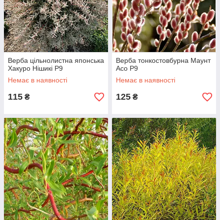
Верба цільнолистна японська
Верба тонкостовбурна Маунт
Хакуро Нішикі Р9
Асо Р9
Немає в наявності
Немає в наявності
115
125
₴
₴