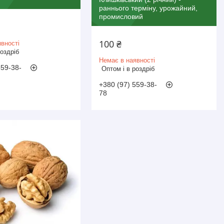
раннього терміну, урожайний,
промисловий
100 ₴
вності
роздріб
Немає в наявності
559-38-
Оптом і в роздріб
+380 (97) 559-38-
78