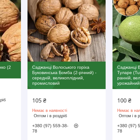
ко (2
Саджанці Волоського горіха
Саджанці В
Буковинська Бомба (2-річний) -
Туларе (Tul
середній, великоплідний,
ранній, ве
промисловий
урожайний
105 ₴
100 ₴
ріб
Немає в наявності
Немає в ная
Оптом і в роздріб
Оптом і в 
+380 (97) 559-38-
+380 (97) 
78
78