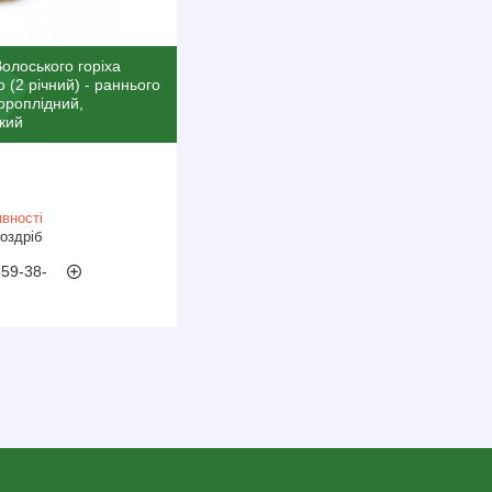
олоського горіха
 (2 річний) - раннього
короплідний,
кий
вності
роздріб
559-38-