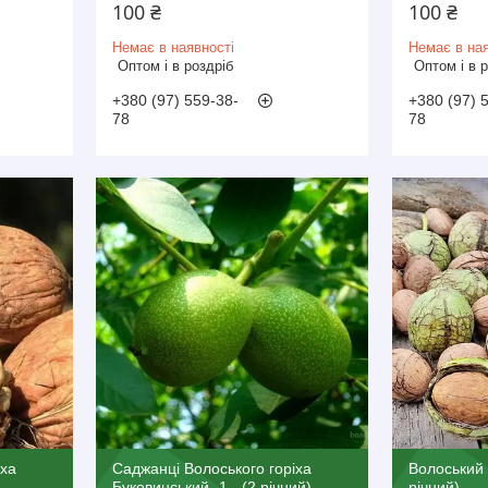
100 ₴
100 ₴
Немає в наявності
Немає в ная
Оптом і в роздріб
Оптом і в 
+380 (97) 559-38-
+380 (97) 
78
78
іха
Саджанці Волоського горіха
Волоський 
 -
Буковинський -1 - (2 річний) -
річний)