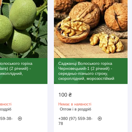
олоського горіха
Саджанці Волоського горіха
are) (2 річний) -
Черновецький-1 (2 річний) -
ликоплідний,
середньо-пізнього строку,
скороплідний, морозостійкий
100 ₴
вності
Немає в наявності
роздріб
Оптом і в роздріб
559-38-
+380 (97) 559-38-
78