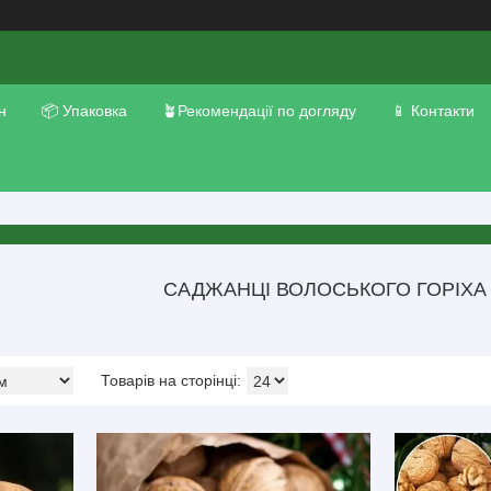
н
📦 Упаковка
🪴Рекомендації по догляду
📱 Контакти
САДЖАНЦІ ВОЛОСЬКОГО ГОРІХА 