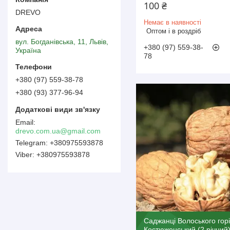
100 ₴
DREVO
Немає в наявності
Оптом і в роздріб
вул. Богданівська, 11, Львів,
+380 (97) 559-38-
Україна
78
+380 (97) 559-38-78
+380 (93) 377-96-94
drevo.com.ua@gmail.com
+380975593878
+380975593878
Саджанці Волоського гор
Костюженський (2 річний)