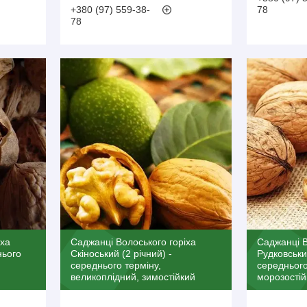
+380 (97) 559-38-
78
78
іха
Саджанці Волоського горіха
Саджанці В
нього
Скіноський (2 річний) -
Рудковський
середнього терміну,
середнього
великоплідний, зимостійкий
морозостій