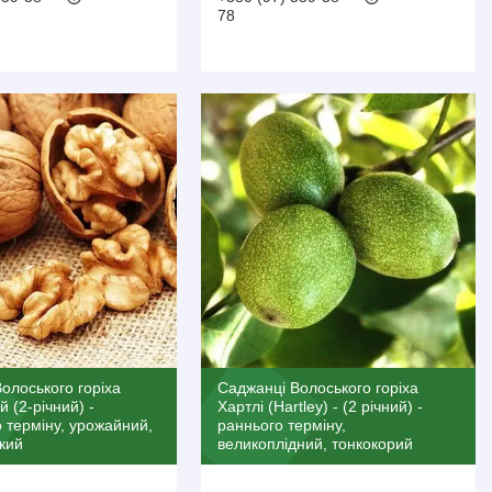
78
олоського горіха
Саджанці Волоського горіха
 (2-річний) -
Хартлі (Hartley) - (2 річний) -
 терміну, урожайний,
раннього терміну,
кий
великоплідний, тонкокорий