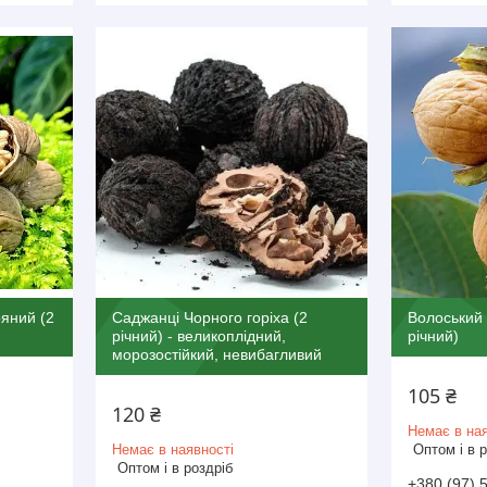
ряний (2
Саджанці Чорного горіха (2
Волоський 
річний) - великоплідний,
річний)
морозостійкий, невибагливий
105 ₴
120 ₴
Немає в ная
Немає в наявності
Оптом і в 
Оптом і в роздріб
+380 (97) 