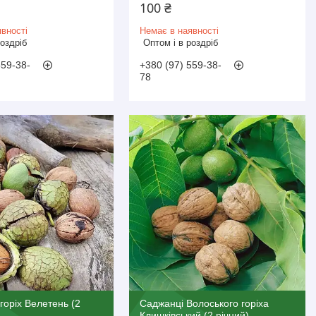
100 ₴
вності
Немає в наявності
роздріб
Оптом і в роздріб
559-38-
+380 (97) 559-38-
78
горіх Велетень (2
Саджанці Волоського горіха
Клишківський (2 річний) -