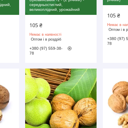
ідний,
середньостиглий,
великоплідний, урожайний
105 ₴
105 ₴
Немає в ная
Оптом і в 
Немає в наявності
+380 (97) 
Оптом і в роздріб
78
+380 (97) 559-38-
78