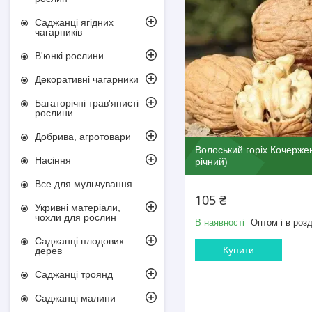
Саджанці ягідних
чагарників
В'юнкі рослини
Декоративні чагарники
Багаторічні трав'янисті
рослини
Добрива, агротовари
Волоський горіх Кочержен
Насіння
річний)
Все для мульчування
105 ₴
Укривні матеріали,
чохли для рослин
В наявності
Оптом і в розд
Саджанці плодових
Купити
дерев
Саджанці троянд
Саджанці малини