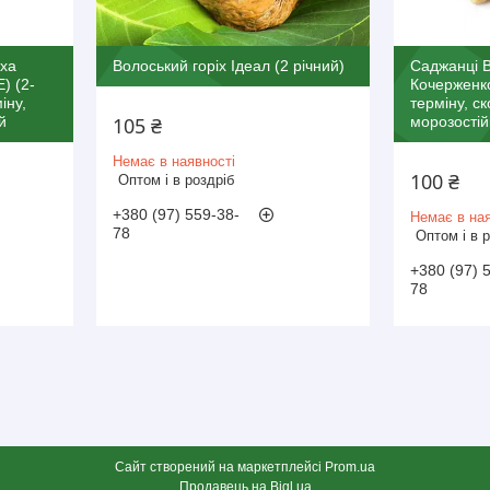
іха
Волоський горіх Ідеал (2 річний)
Саджанці В
) (2-
Кочерженко
іну,
терміну, с
й
105 ₴
морозостій
Немає в наявності
100 ₴
Оптом і в роздріб
+380 (97) 559-38-
Немає в ная
78
Оптом і в 
+380 (97) 
78
Сайт створений на маркетплейсі
Prom.ua
Продавець на Bigl.ua