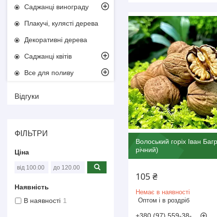
Саджанці винограду
Плакучі, кулясті дерева
Декоративні дерева
Саджанці квітів
Все для поливу
Відгуки
ФІЛЬТРИ
Волоський горіх Іван Баг
річний)
Ціна
105 ₴
Наявність
Немає в наявності
Оптом і в роздріб
В наявності
1
+380 (97) 559-38-