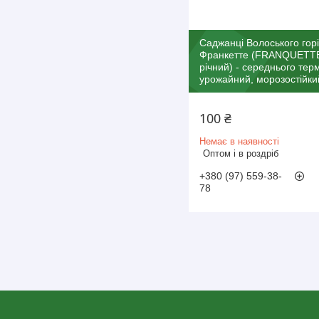
Саджанці Волоського гор
Франкетте (FRANQUETTE
річний) - середнього терм
урожайний, морозостійки
100 ₴
Немає в наявності
Оптом і в роздріб
+380 (97) 559-38-
78