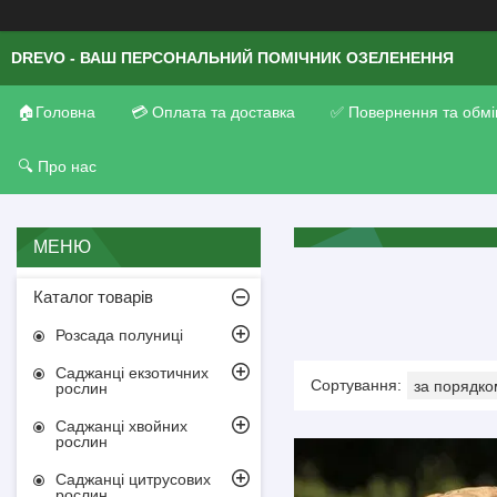
DREVO - ВАШ ПЕРСОНАЛЬНИЙ ПОМІЧНИК ОЗЕЛЕНЕННЯ
🏠Головна
💳 Оплата та доставка
✅ Повернення та обмі
🔍 Про нас
Каталог товарів
Розсада полуниці
Саджанці екзотичних
рослин
Саджанці хвойних
рослин
Саджанці цитрусових
рослин