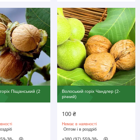
горіх Піщанський (2
Волоський горіх Чандлер (2-
річний)
100 ₴
вності
Немає в наявності
роздріб
Оптом і в роздріб
559-38-
+380 (97) 559-38-