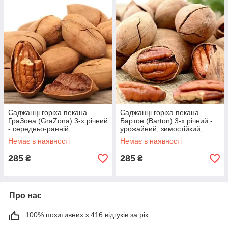
Саджанці горіха пекана
Саджанці горіха пекана
ГраЗона (GraZona) 3-х річний
Бартон (Barton) 3-х річний -
- середньо-ранній,
урожайний, зимостійкий,
зимостійкий, великоплідний
невибагливий
Немає в наявності
Немає в наявності
285
285
₴
₴
Про нас
100% позитивних з 416 відгуків за рік