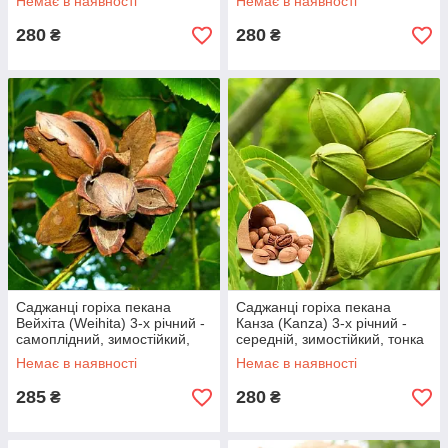
Немає в наявності
Немає в наявності
280
280
₴
₴
Саджанці горіха пекана
Саджанці горіха пекана
Вейхіта (Weihita) 3-х річний -
Канза (Kanza) 3-х річний -
самоплідний, зимостійкий,
середній, зимостійкий, тонка
маслянистий
шкарлупа
Немає в наявності
Немає в наявності
285
280
₴
₴