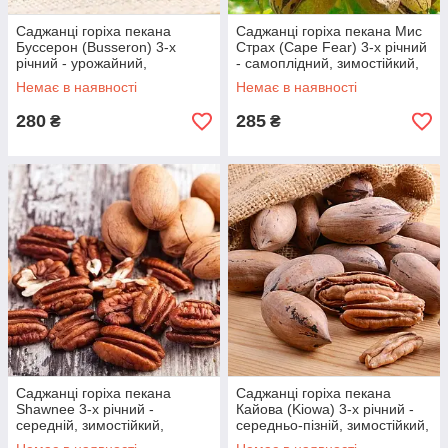
Саджанці горіха пекана
Саджанці горіха пекана Мис
Буссерон (Busseron) 3-х
Страх (Cape Fear) 3-х річний
річний - урожайний,
- самоплідний, зимостійкий,
зимостійкий, невибагливий
невибагливий
Немає в наявності
Немає в наявності
280
285
₴
₴
Саджанці горіха пекана
Саджанці горіха пекана
Shawnee 3-х річний -
Кайова (Kiowa) 3-х річний -
середній, зимостійкий,
середньо-пізній, зимостійкий,
маслянистий
урожайний