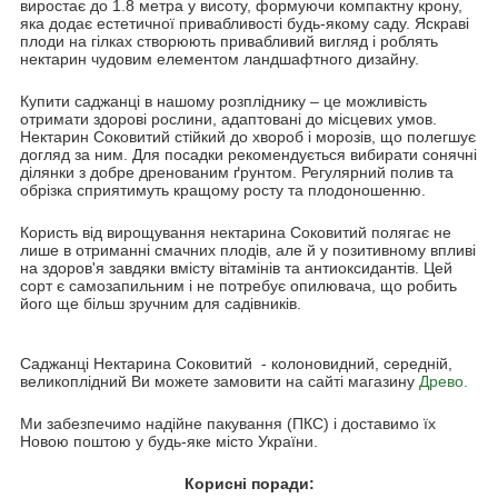
виростає до 1.8 метра у висоту, формуючи компактну крону,
яка додає естетичної привабливості будь-якому саду. Яскраві
плоди на гілках створюють привабливий вигляд і роблять
нектарин чудовим елементом ландшафтного дизайну.
Купити саджанці в нашому розпліднику – це можливість
отримати здорові рослини, адаптовані до місцевих умов.
Нектарин Соковитий стійкий до хвороб і морозів, що полегшує
догляд за ним. Для посадки рекомендується вибирати сонячні
ділянки з добре дренованим ґрунтом. Регулярний полив та
обрізка сприятимуть кращому росту та плодоношенню.
Користь від вирощування нектарина Соковитий полягає не
лише в отриманні смачних плодів, але й у позитивному впливі
на здоров'я завдяки вмісту вітамінів та антиоксидантів. Цей
сорт є самозапильним і не потребує опилювача, що робить
його ще більш зручним для садівників.
Саджанці Нектарина Соковитий - колоновидний, середній,
великоплідний Ви можете замовити на сайті магазину
Древо.
Ми забезпечимо надійне пакування (ПКС) і доставимо їх
Новою поштою у будь-яке місто України.
Корисні поради: