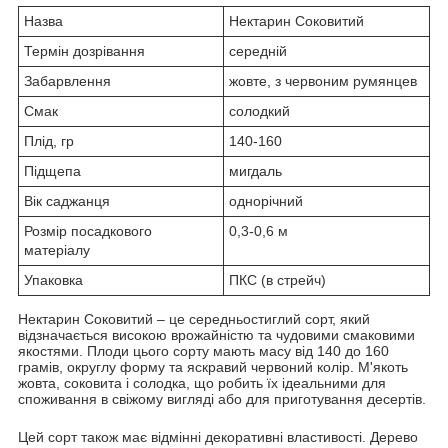
Назва
Нектарин Соковитий
Термін дозрівання
середній
Забарвлення
жовте, з червоним румянцев
Смак
солодкий
Плід, гр
140-160
Підщепа
мигдаль
Вік саджанця
однорічний
Розмір посадкового
0,3-0,6 м
матеріалу
Упаковка
ПКС (в стрейч)
Нектарин Соковитий – це середньостиглий сорт, який
відзначається високою врожайністю та чудовими смаковими
якостями. Плоди цього сорту мають масу від 140 до 160
грамів, округлу форму та яскравий червоний колір. М'якоть
жовта, соковита і солодка, що робить їх ідеальними для
споживання в свіжому вигляді або для приготування десертів.
Цей сорт також має відмінні декоративні властивості. Дерево