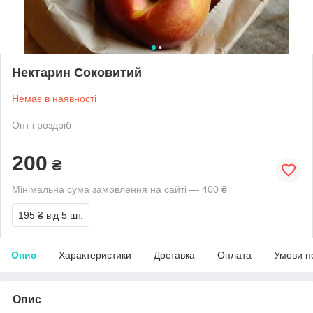
Нектарин Соковитий
Немає в наявності
Опт і роздріб
200
₴
Мінімальна сума замовлення на сайті — 400 ₴
195 ₴
від 5 шт.
Опис
Характеристики
Доставка
Оплата
Умови п
Опис