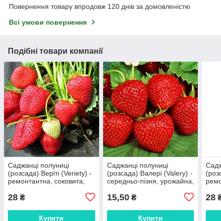
Повернення товару впродовж 120 днів за домовленістю
Всі умови повернення
Подібні товари компанії
Саджанці полуниці
Саджанці полуниці
Садж
(розсада) Веріті (Veriеty) -
(розсада) Валері (Valery) -
(роз
ремонтантна, соковита,
середньо-пізня, урожайна,
ремо
транспортабельна (в
соковита (в касеті)
круп
28
15,50
28
касеті)
касет
₴
₴
Купити
Купити