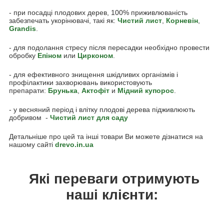
- при посадці плодових дерев, 100% приживлюваність
забезпечать укорінювачі, такі як:
Чистий лист
,
Корневін
,
Grandis
.
- для подолання стресу після пересадки необхідно провести
обробку
Епіном
или
Цирконом
.
- для ефективного знищення шкідливих організмів і
профілактики захворювань використовують
препарати:
Брунька
,
Акто
фіт
и
Мідний купорос
.
- у весняний період і влітку плодові дерева підживлюють
добривом -
Чистий лист для саду
Детальніше про цей та інші товари Ви можете дізнатися на
нашому сайті
drevo.in.ua
Які переваги отримують
наші клієнти: