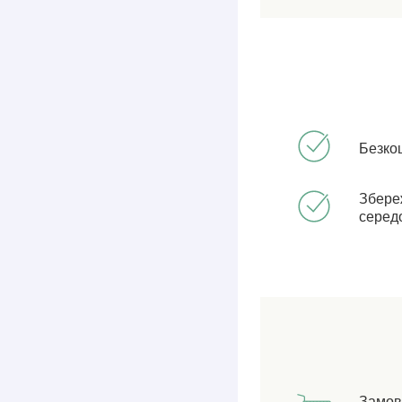
Безко
Збере
серед
Замов