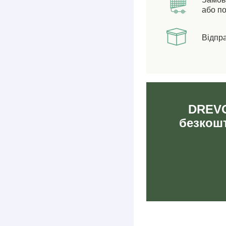
або по
Відпр
DREVO
безкошт