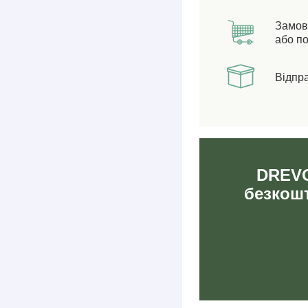
Замов
або по
Відпр
DREVO
безкошт