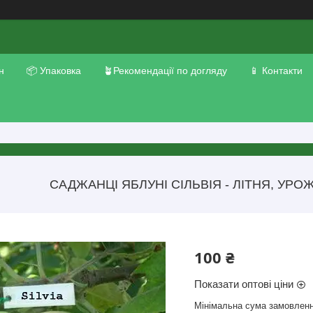
н
📦 Упаковка
🪴Рекомендації по догляду
📱 Контакти
САДЖАНЦІ ЯБЛУНІ СІЛЬВІЯ - ЛІТНЯ, УР
100 ₴
Показати оптові ціни
Мінімальна сума замовленн