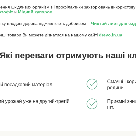
ення шкідливих організмів і профілактики захворювань використов
кто
фіт
и
Мідний купорос
.
влітку плодові дерева підживлюють добривом -
Чистий лист для са
інші товари Ви можете дізнатися на нашому сайті
drevo.in.ua
Які переваги отримують наші кл
Смачні і кор
ий посадковий матеріал.
родини.
й урожай уже на другий-третій
Приємні зниж
шт.