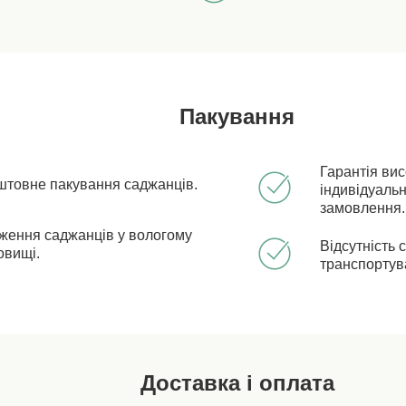
Пакування
Гарантія ви
штовне пакування саджанців.
індивідуальн
замовлення.
ження саджанців у вологому
Відсутність 
овищі.
транспортув
Доставка і оплата