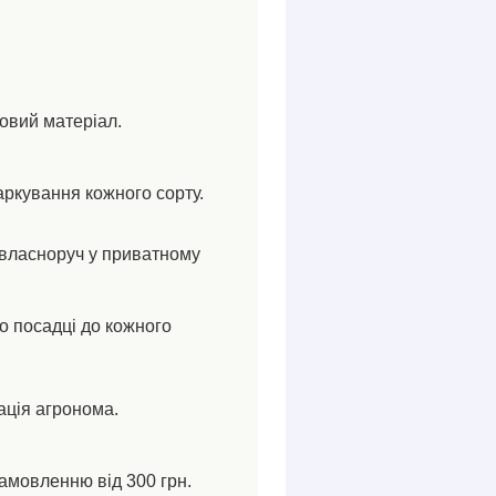
ковий матеріал.
аркування кожного сорту.
власноруч у приватному
по посадці до кожного
ація агронома.
амовленню від 300 грн.