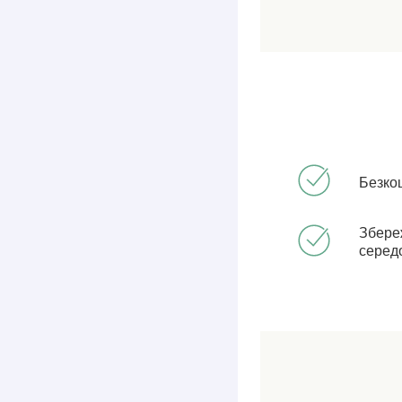
Безко
Збере
серед