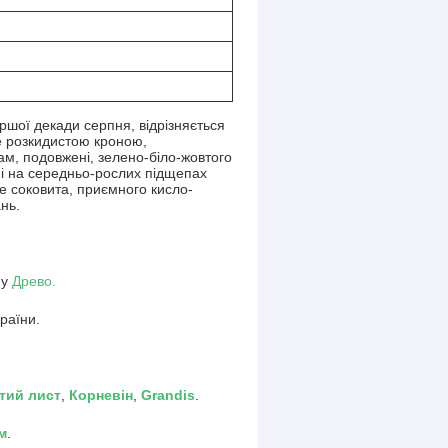
ершої декади серпня, відрізняється
не розкидистою кроною,
ам, подовжені, зелено-біло-жовтого
ні на середньо-рослих підщепах
же соковита, приємного кисло-
нь.
ну
Древо.
раїни.
тий лист
,
Корневін
,
Grandis
.
м
.