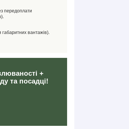
ез передоплати
).
я габаритних вантажів).
влюваності +
ду та посадці!