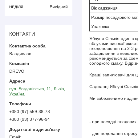
Вихідний
НЕДІЛЯ
Вік саджанця
Розмір посадкового ма
Упаковка
КОНТАКТИ
Яблуня Сільвія один з к
яблуками високої якост
плодоношення на 2-3 рі
забарвлення з невелико
Владислав
рекомендується за схем
солодкого смаку. Відрі
DREVO
Кращі запилювачі для ц
Саджанці Яблуні Сільвія
вул. Богданівська, 11, Львів,
Україна
Ми забезпечимо надійне
+380 (97) 559-38-78
+380 (93) 377-96-94
- при посадці плодових
- для подолання стресу