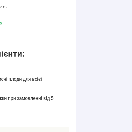
ують
ду
ієнти:
исні плоди для всієї
ки при замовленні від 5