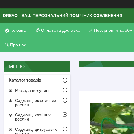
DREVO - ВАШ ПЕРСОНАЛЬНИЙ ПОМІЧНИК ОЗЕЛЕНЕННЯ
🏠Головна
💳 Оплата та доставка
✅ Повернення та обмі
🔍 Про нас
Каталог товарів
Розсада полуниці
Саджанці екзотичних
рослин
Саджанці хвойних
рослин
Саджанці цитрусових
рослин