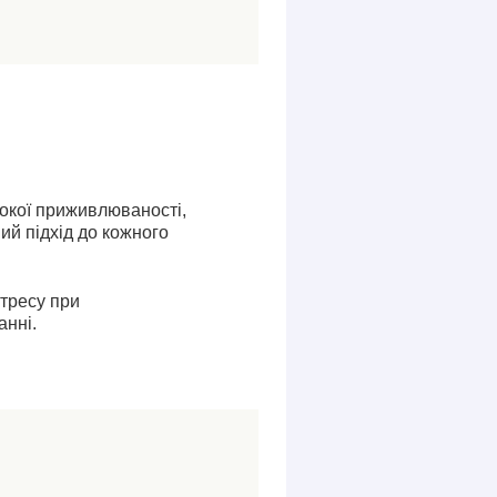
сокої приживлюваності,
ий підхід до кожного
стресу при
анні.