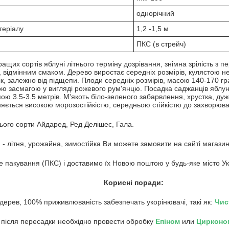
однорічний
теріалу
1,2 -1,5 м
ПКС (в стрейч)
ращих сортів яблуні літнього терміну дозрівання, знімна зрілість з п
і, відмінним смаком. Дерево виростає середніх розмірів, кулястою 
к, залежно від підщепи. Плоди середніх розмірів, масою 140-170 гр
ю засмагою у вигляді рожевого рум'янцю. Посадка саджанців яблу
ою 3.5-3.5 метрів. М'якоть біло-зеленого забарвлення, хрустка, ду
зняється високою морозостійкістю, середньою стійкістю до захворюва
ього сорти Айдаред, Ред Делішес, Гала.
 - літня, урожайна, зимостійка Ви можете замовити на сайті магази
 пакування (ПКС) і доставимо їх Новою поштою у будь-яке місто Ук
Корисні поради:
 дерев, 100% приживлюваність забезпечать укорінювачі, такі як:
Чис
 після пересадки необхідно провести обробку
Епіном
или
Цирконо