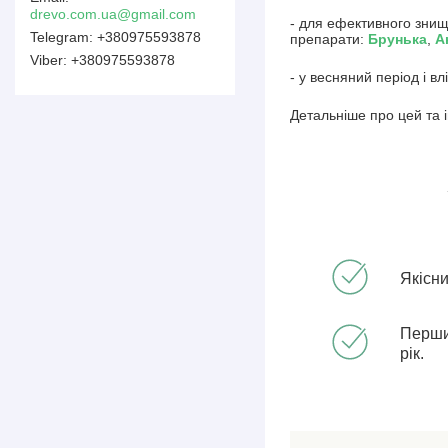
drevo.com.ua@gmail.com
- для ефективного знищ
+380975593878
препарати:
Брунька
,
А
+380975593878
- у весняний період і 
Детальніше про цей та 
Якісн
Перши
рік.