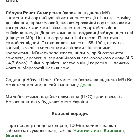
Опис
Яблуня Ренет Симиренка
(каликова підщепа М9) -
знаменитий сорт яблуні вітчизняної селекції пізнього терміну
дозрівання, промисловий, високо-урожайнй сорт з високими
товарними якостями і відмінною транспортабельністю,
стійкістю плодів. Дерево компактне
саджанці яблуні
щеплені
(підщепа М9). Цвіте в середньо-пізні строки. Практично
самобесплідний. Плоди великі, масою 155-190 г, округло-
конічні, зелені, з численними світлими підшкірними
крапочками. М'якоть зеленувата, щільна, дрібнозерниста,
соковита, ароматна, гармонійного кисло-солодкого смаку (4,5
- 4,7 бала). Знімна зрілість настає в кінці вересня — початку
жовтня. Морозостійкість висока.
Саджанці Яблуні Ренет Симиренка (каликова підщепа М9) Ви
можете замовити на сайті магазину
Древо.
Ми забезпечимо надійне пакування (ПКС) і доставимо їх
Новою поштою у будь-яке місто України.
Корисні поради:
- при посадці плодових дерев, 100% приживлюваність
забезпечать укорінювачі, такі як:
Чистий лист
,
Корневін
,
Grandis
.