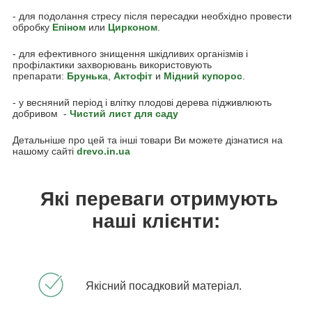
- для подолання стресу після пересадки необхідно провести
обробку
Епіном
или
Цирконом
.
- для ефективного знищення шкідливих організмів і
профілактики захворювань використовують
препарати:
Брунька
,
Акто
фіт
и
Мідний купорос
.
- у весняний період і влітку плодові дерева підживлюють
добривом -
Чистий лист для саду
Детальніше про цей та інші товари Ви можете дізнатися на
нашому сайті
drevo.in.ua
Які переваги отримують
наші клієнти:
Якісний посадковий матеріал.