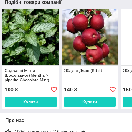
Подібні товари компанії
Саджанці М'яти
Яблуня Джин (КВ-5)
Яблу
Шоколадної (Mentha ×
piperita Chocolate Mint)
100
140
150
₴
₴
Купити
Купити
Про нас
100% позитивних з 416 відгуків за рік