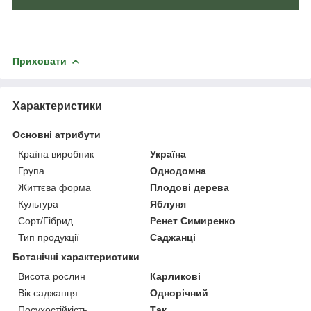
Приховати
Характеристики
Основні атрибути
Країна виробник
Україна
Група
Однодомна
Життєва форма
Плодові дерева
Культура
Яблуня
Сорт/Гібрид
Ренет Симиренко
Тип продукції
Саджанці
Ботанічні характеристики
Висота рослин
Карликові
Вік саджанця
Однорічний
Посухостійкість
Так