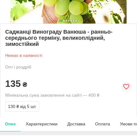
Саджанці Винограду Ванюша - ранньо-
середнього терміну, великоплідний,
зимостійкий
Немає в наявності
Опт і роздріб
135
₴
Мінімальна сума замовлення на сайті — 400 ₴
130 ₴
від 5 шт.
Опис
Характеристики
Доставка
Оплата
Умови п