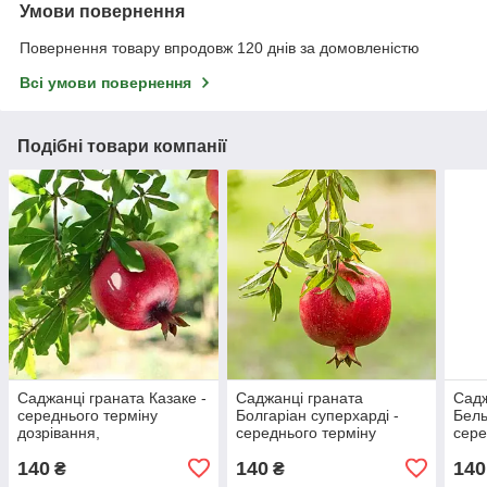
Умови повернення
Повернення товару впродовж 120 днів за домовленістю
Всі умови повернення
Подібні товари компанії
Саджанці граната Казаке -
Саджанці граната
Садж
середнього терміну
Болгаріан суперхарді -
Бель
дозрівання,
середнього терміну
сере
великоплідний,
дозрівання,
дозр
140
140
140
самоплідний Р9
великоплідний,
вели
₴
₴
морозостійкий Р9
Р9