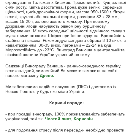
скрещування Талісман х Кишмиш Променистий. Кущ великої
сили росту. Квітка двостатева. Грона дуже великі, середньої
щільності, циліндроконічної форми, масою 950-1500 г. Ягоди
великі, круглої або овальної форми, розміром 32 х 28 мм,
масою 15-20 г, зелено-жовтого кольору. При повному
дозріванні ягоди набувають рівномірну бурштинову
забарвлення. М'якоть середньої щільності відмінного смаку з
мускатними нотками. Шкірка при їжі не відчутна. Врожайність
стабільна і висока. Рекомендується довга обрізка 8-10 вічок, з
навантаженням 30-35 вічок, пагонами – 22-24 на кущ.
Морозостійкість до -23°С. Виноград Ванюша в центральнійта
північній частини України укривний на зиму.
Саджанці Винограду Ванюша - ранньо-середнього терміну,
великоплідний, зимостійкий Ви можете замовити на сайті
нашого магазину
Древо
.
Ми забезпечимо надійне пакування (ПКС) і доставимо їх
Новою Поштою у будь яке місто України.
Корисні поради:
- при посадці винограду, 100% приживлюваність забезпечать
укорінювачі, такі як:
Чистий лист
,
Корневін
.
- для подолання стресу після пересадки необхідно провести: