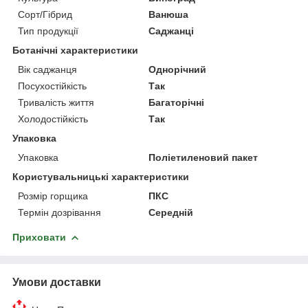
Сорт/Гібрид
Ванюша
Тип продукції
Саджанці
Ботанічні характеристики
Вік саджанця
Однорічний
Посухостійкість
Так
Тривалість життя
Багаторічні
Холодостійкість
Так
Упаковка
Упаковка
Поліетиленовий пакет
Користувальницькі характеристики
Розмір горщика
ПКС
Термін дозрівання
Середній
Приховати
Умови доставки