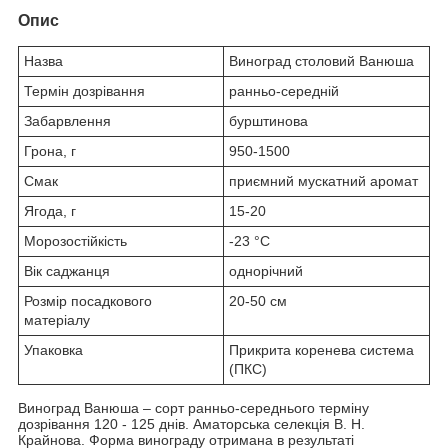
Опис
Назва
Виноград столовий Ванюша
Термін дозрівання
ранньо-середній
Забарвлення
бурштинова
Грона, г
950-1500
Смак
приємний мускатний аромат
Ягода, г
15-20
Морозостійкість
-23 °С
Вік саджанця
однорічний
Розмір посадкового
20-50 см
матеріалу
Упаковка
Прикрита коренева система
(ПКС)
Виноград Ванюша – сорт ранньо-середнього терміну
дозрівання 120 - 125 днів. Аматорська селекція В. Н.
Крайнова. Форма винограду отримана в результаті