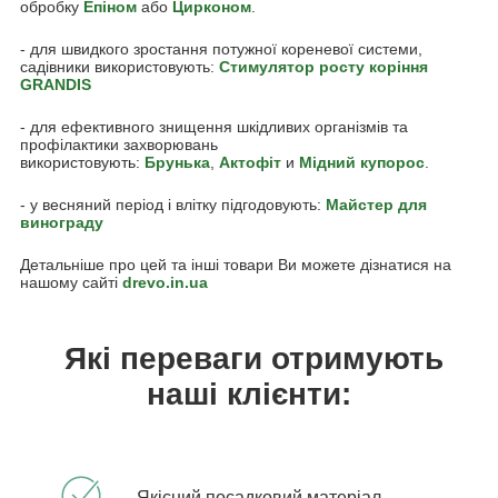
обробку
Епіном
або
Цирконом
.
- для швидкого зростання потужної кореневої системи,
садівники використовують:
Стимулятор росту коріння
GRANDIS
- для ефективного знищення шкідливих організмів та
профілактики захворювань
використовують:
Брунька
,
Актофіт
и
Мідний купорос
.
- у весняний період і влітку підгодовують:
Майстер для
винограду
Детальніше про цей та інші товари Ви можете дізнатися на
нашому сайті
drevo.in.ua
Які переваги отримують
наші клієнти:
Якісний посадковий матеріал.