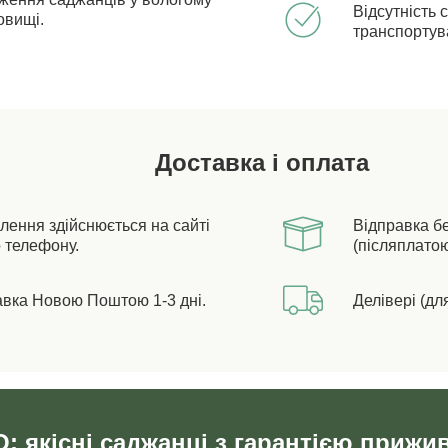
Відсутність 
овищі.
транспортув
Доставка і оплата
лення здійснюється на сайті
Відправка б
 телефону.
(післяплатою
авка Новою Поштою 1-3 дні.
Делівері (дл
: якісні саджанці з гарантією прижи