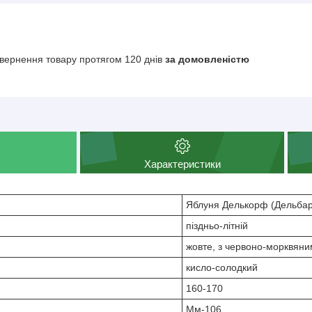
вернення товару протягом 120 днів
за домовленістю
Характеристики
Яблуня Делькорф (Дельбар
піздньо-літній
жовте, з червоно-морквян
кисло-солодкий
160-170
Мм-106