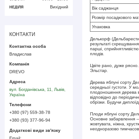
Вихідний
НЕДІЛЯ
Вік саджанця
Розмір посадкового ма
Упаковка
КОНТАКТИ
Делькорф (Дельбарестив
результаті схрещування 
парші, сприйнятливістю 
плодів.
Владислав
Цвіте рано, дуже рясно.
Эльстар.
DREVO
Дерева яблуні сорту Д
середньої густоти. У м
вул. Богданівська, 11, Львів,
плодоношення дерева вс
Україна
відповідно до періодич
обрізки. Будучи диплої
+380 (97) 559-38-78
Плоди яблуні сорту Дел
Основне забарвлення — 
+380 (93) 377-96-94
жовтувата, ніжна, хруст
неодноразово тимчасов