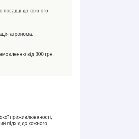
по посадці до кожного
ація агронома.
амовленню від 300 грн.
сокої приживлюваності,
ий підхід до кожного