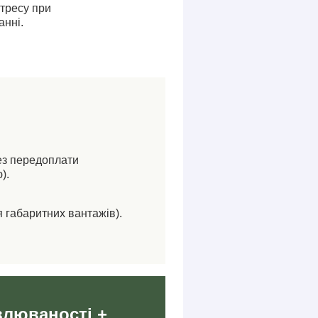
стресу при
анні.
ез передоплати
).
я габаритних вантажів).
влюваності +