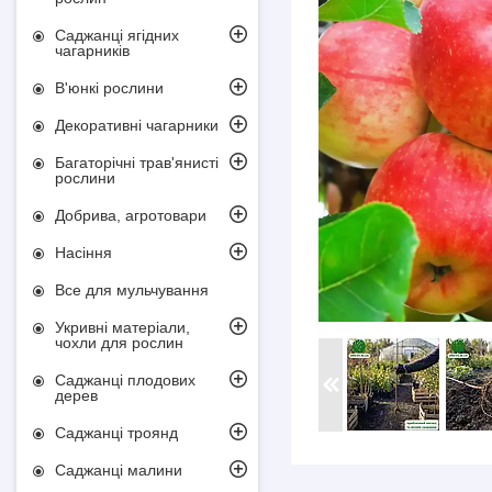
Саджанці ягідних
чагарників
В'юнкі рослини
Декоративні чагарники
Багаторічні трав'янисті
рослини
Добрива, агротовари
Насіння
Все для мульчування
Укривні матеріали,
чохли для рослин
Саджанці плодових
дерев
Саджанці троянд
Саджанці малини