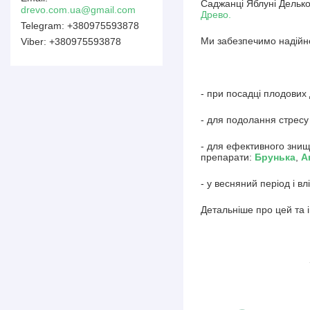
Саджанці Яблуні Делько
drevo.com.ua@gmail.com
Древо.
+380975593878
Ми забезпечимо надійне
+380975593878
- при посадці плодових
- для подолання стресу
- для ефективного знищ
препарати:
Брунька
,
А
- у весняний період і 
Детальніше про цей та 