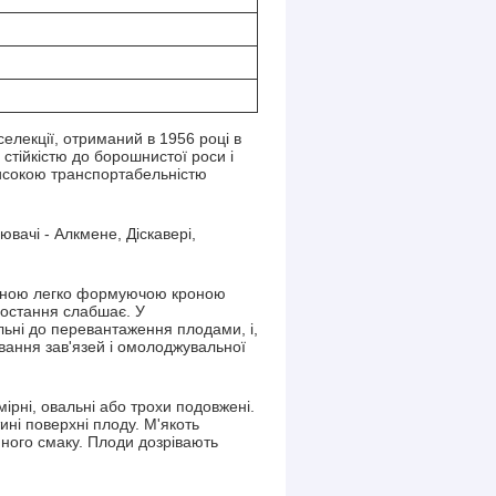
елекції, отриманий в 1956 році в
стійкістю до борошнистої роси і
 високою транспортабельністю
вачі - Алкмене, Діскавері,
льною легко формуючою кроною
ростання слабшає. У
льні до перевантаження плодами, і,
вання зав'язей і омолоджувальної
ірні, овальні або трохи подовжені.
ні поверхні плоду. М'якоть
йного смаку. Плоди дозрівають