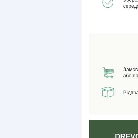
серед
Замов
або по
Відпр
DREVO