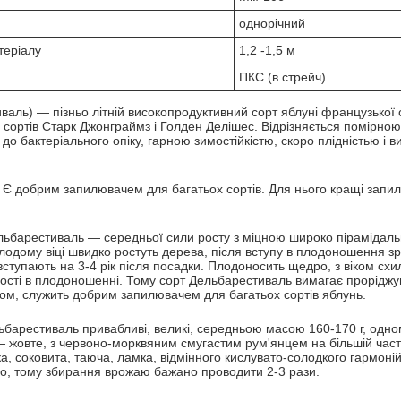
однорічний
теріалу
1,2 -1,5 м
ПКС (в стрейч)
аль) — пізньо літній високопродуктивний сорт яблуні французької с
сортів Старк Джонграймз і Голден Делішес. Відрізняється помірною 
до бактеріального опіку, гарною зимостійкістю, скоро плідністью і
 Є добрим запилювачем для багатьох сортів. Для нього кращі запилю
ельбарестиваль — середньої сили росту з міцною широко піраміда
олодому віці швидко ростуть дерева, після вступу в плодоношення з
тупають на 3-4 рік після посадки. Плодоносить щедро, з віком схи
ності в плодоношенні. Тому сорт Дельбарестиваль вимагає проріджу
дом, служить добрим запилювачем для багатьох сортів яблунь.
ьбарестиваль привабливі, великі, середньою масою 160-170 г, одном
жовте, з червоно-морквяним смугастим рум'янцем на більшій части
ка, соковита, таюча, ламка, відмінного кислувато-солодкого гармоні
о, тому збирання врожаю бажано проводити 2-3 рази.