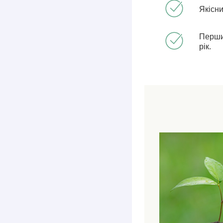
Якісн
Перши
рік.