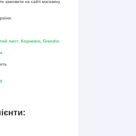
те замовити на сайті магазину
раїни.
тий лист
,
Корневін
,
Grandis
.
м
.
ують
ду
ієнти: