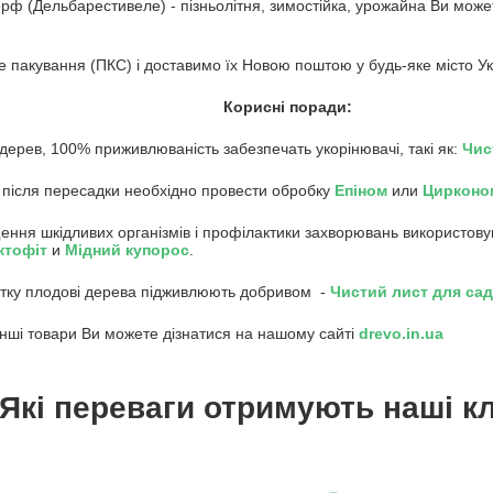
рф (Дельбарестивеле) - пізньолітня, зимостійка, урожайна Ви може
 пакування (ПКС) і доставимо їх Новою поштою у будь-яке місто Ук
Корисні поради:
 дерев, 100% приживлюваність забезпечать укорінювачі, такі як:
Чис
 після пересадки необхідно провести обробку
Епіном
или
Цирконо
ення шкідливих організмів і профілактики захворювань використов
кто
фіт
и
Мідний купорос
.
влітку плодові дерева підживлюють добривом -
Чистий лист для са
інші товари Ви можете дізнатися на нашому сайті
drevo.in.ua
Які переваги отримують наші кл