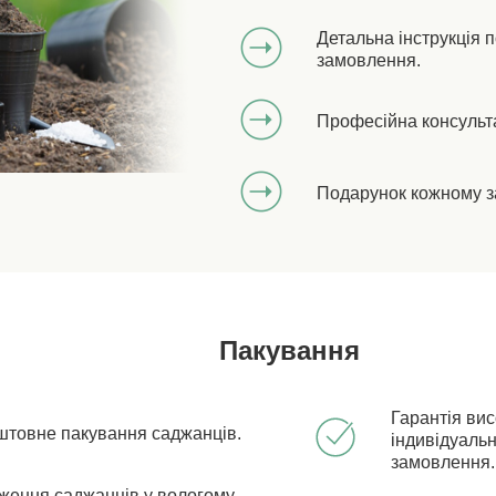
Детальна інструкція 
замовлення.
Професійна консульт
Подарунок кожному з
Пакування
Гарантія ви
штовне пакування саджанців.
індивідуальн
замовлення.
ження саджанців у вологому