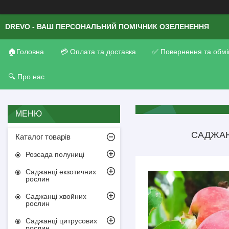
DREVO - ВАШ ПЕРСОНАЛЬНИЙ ПОМІЧНИК ОЗЕЛЕНЕННЯ
🏠Головна
💳 Оплата та доставка
✅ Повернення та обмі
🔍 Про нас
САДЖАН
Каталог товарів
Розсада полуниці
Саджанці екзотичних
рослин
Саджанці хвойних
рослин
Саджанці цитрусових
рослин