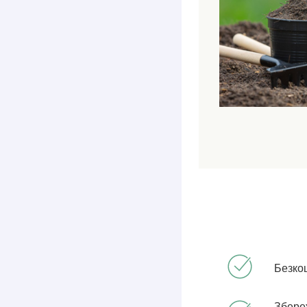
Безко
Збере