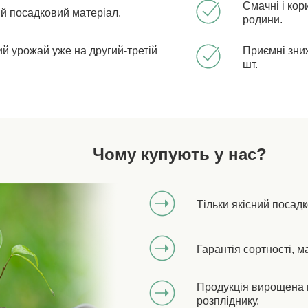
Смачні і кор
ий посадковий матеріал.
родини.
й урожай уже на другий-третій
Приємні зниж
шт.
Чому купують у нас?
Тільки якісний посад
Гарантія сортності, м
Продукція вирощена 
розпліднику.