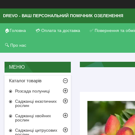
DREVO - ВАШ ПЕРСОНАЛЬНИЙ ПОМІЧНИК ОЗЕЛЕНЕННЯ
🏠Головна
💳 Оплата та доставка
✅ Повернення та обмі
🔍 Про нас
Каталог товарів
Розсада полуниці
Саджанці екзотичних
рослин
Саджанці хвойних
рослин
Саджанці цитрусових
рослин