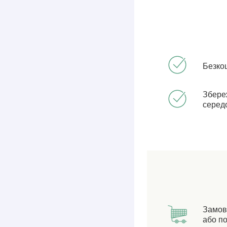
Безко
Збере
серед
Замов
або по