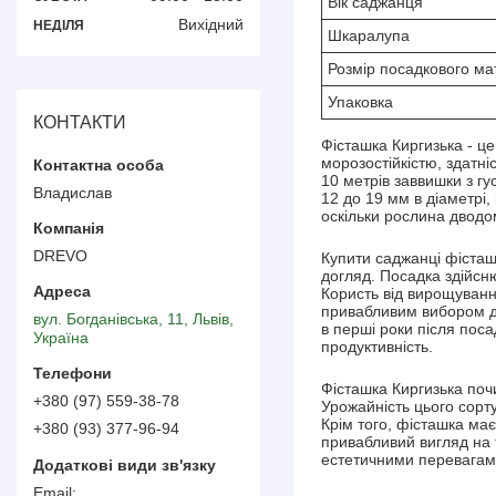
Вік саджанця
Вихідний
НЕДІЛЯ
Шкаралупа
Розмір посадкового ма
Упаковка
КОНТАКТИ
Фісташка Киргизька - ц
морозостійкістю, здатні
10 метрів заввишки з г
Владислав
12 до 19 мм в діаметрі,
оскільки рослина дводо
DREVO
Купити саджанці фісташ
догляд. Посадка здійсн
Користь від вирощування
привабливим вибором дл
вул. Богданівська, 11, Львів,
в перші роки після пос
Україна
продуктивність.
Фісташка Киргизька почи
+380 (97) 559-38-78
Урожайність цього сорт
Крім того, фісташка має
+380 (93) 377-96-94
привабливий вигляд на 
естетичними перевагами