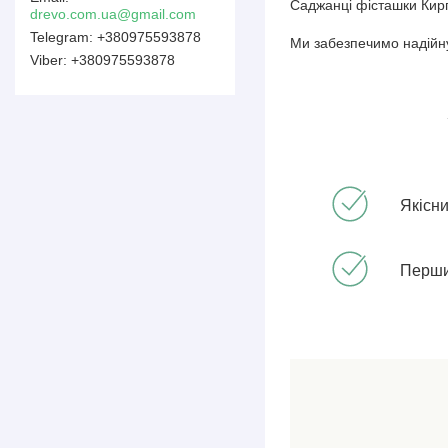
Саджанці фісташки Кирг
drevo.com.ua@gmail.com
+380975593878
Ми забезпечимо надійну
+380975593878
Якісн
Перший