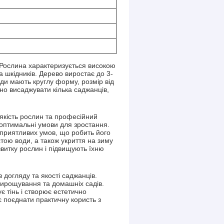
 Рослина характеризується високою
а шкідників. Дерево виростає до 3-
ди мають круглу форму, розмір від
дно висаджувати кілька саджанців,
якість рослин та професійний
 оптимальні умови для зростання.
есприятливих умов, що робить його
тою води, а також укриття на зиму
витку рослин і підвищують їхню
 догляду та якості саджанців.
вирощування та домашніх садів.
є тінь і створює естетично
 поєднати практичну користь з