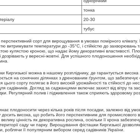
однорічний
тонка
теріалу
20-30
тубус
е перспективний сорт для вирощування в умовах помірного клімату.
стю витримувати температури до -35°C, і стійкістю до захворювань т
устою кулястою кроною, що надає йому декоративні властивості. Пло
 і дозрівають у вересні-жовтні. Для успішного плодоношення необхі
мна.
ки Киргизької можна в нашому розпліднику, де гарантується висока 
юється на сонячних ділянках з дренованим ґрунтом, що забезпечує
 цього сорту полягає в його високій урожайності та стійкості до н
я садівників. Догляд за саджанцями включає захист від вітру та зас
адки. Регулярний полив і підживлення також сприяють здоровому роз
нає плодоносити через кілька років після посадки, залежно від умов
у досить висока, що робить його перспективним для промислового 
 велику цінність як декоративна рослина, оскільки її крона забезпечу
території саду чи парку. Вирощування фісташки Киргизької дозволяє
, роблячи її популярним вибором серед садівників України.