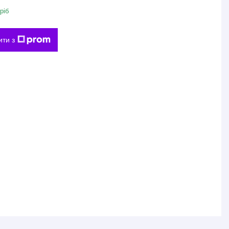
ріб
ити з