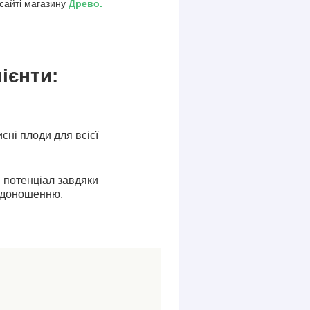
 сайті магазину
Древо.
ієнти:
исні плоди для всієї
 потенціал завдяки
одоношенню.