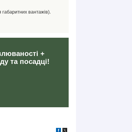
я габаритних вантажів).
влюваності +
ду та посадці!