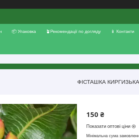
н
📦 Упаковка
🪴Рекомендації по догляду
📱 Контакти
ФІСТАШКА КИРГИЗЬК
150 ₴
Показати оптові ціни
Мінімальна сума замовленн