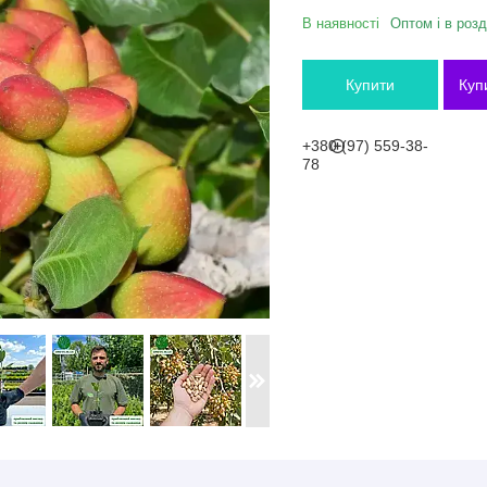
В наявності
Оптом і в розд
Купити
Куп
+380 (97) 559-38-
78