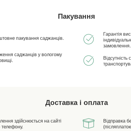
Пакування
Гарантія ви
штовне пакування саджанців.
індивідуальн
замовлення.
ження саджанців у вологому
Відсутність 
овищі.
транспортув
Доставка і оплата
лення здійснюється на сайті
Відправка б
 телефону.
(післяплатою