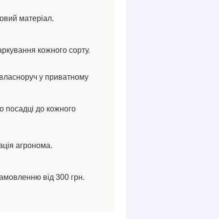
ковий матеріал.
аркування кожного сорту.
власноруч у приватному
по посадці до кожного
ація агронома.
амовленню від 300 грн.