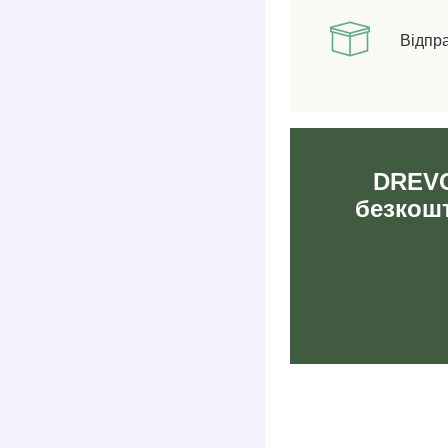
Відпр
DREVO
безкошт