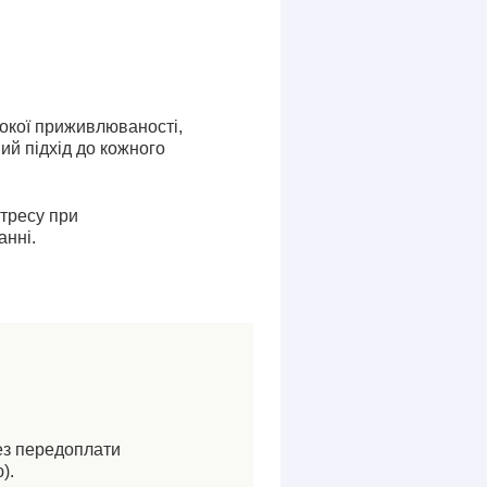
сокої приживлюваності,
ий підхід до кожного
стресу при
анні.
ез передоплати
).