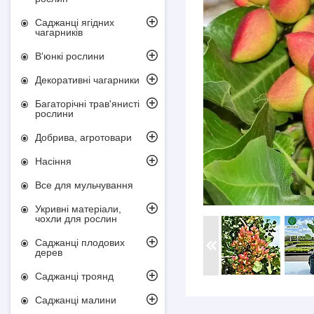
Саджанці ягідних
чагарників
В'юнкі рослини
Декоративні чагарники
Багаторічні трав'янисті
рослини
Добрива, агротовари
Насіння
Все для мульчування
Укривні матеріали,
чохли для рослин
Саджанці плодових
дерев
Саджанці троянд
Саджанці малини