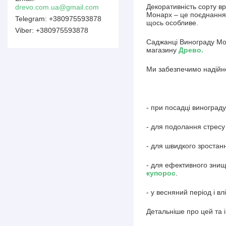
Декоративність сорту в
drevo.com.ua@gmail.com
Монарх – це поєднання 
+380975593878
щось особливе.
+380975593878
Саджанці Винограду Мон
магазину
Древо
.
Ми забезпечимо надійне
- при посадці винограду
- для подолання стресу
- для швидкого зростан
- для ефективного знищ
купорос
.
- у весняний період і вл
Детальніше про цей та 