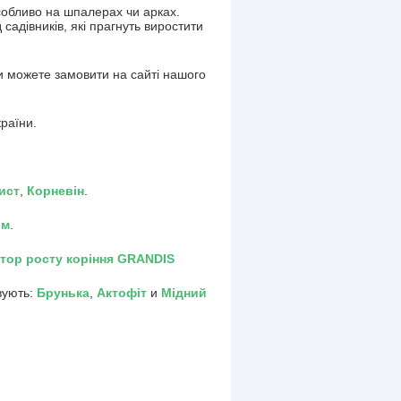
особливо на шпалерах чи арках.
адівників, які прагнуть виростити
и можете замовити на сайті нашого
раїни.
ист
,
Корневін
.
ом
.
тор росту коріння GRANDIS
вують:
Брунька
,
Актофіт
и
Мідний