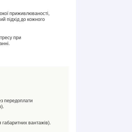
сокої приживлюваності,
ий підхід до кожного
стресу при
анні.
ез передоплати
).
я габаритних вантажів).