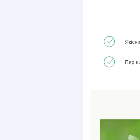
Якісн
Перши