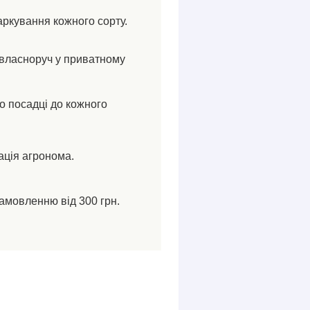
аркування кожного сорту.
власноруч у приватному
по посадці до кожного
ація агронома.
амовленню від 300 грн.