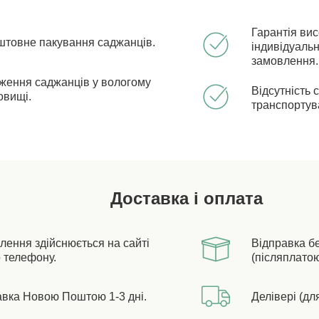
Гарантія ви
штовне пакування саджанців.
індивідуальн
замовлення.
ження саджанців у вологому
Відсутність 
овищі.
транспортув
Доставка і оплата
лення здійснюється на сайті
Відправка б
 телефону.
(післяплатою
авка Новою Поштою 1-3 дні.
Делівері (дл