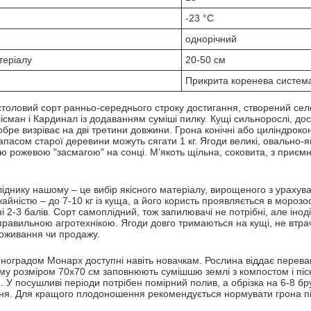
-23 °С
однорічний
теріалу
20-50 см
Прикрита коренева систем
толовий сорт ранньо-середнього строку достигання, створений сел
сман і Кардинал із додаванням суміші пилку. Кущі сильнорослі, дося
бре визріває на дві третини довжини. Грона конічні або циліндроко
запасом старої деревини можуть сягати 1 кг. Ягоди великі, овально-я
ою рожевою "засмагою" на сонці. М’якоть щільна, соковита, з приє
ліднику нашому – це вибір якісного матеріалу, вирощеного з урахув
йністю – до 7-10 кг із куща, а його користь проявляється в морозості
і 2-3 балів. Сорт самоплідний, тож запилювачі не потрібні, але іноді
равильною агротехнікою. Ягоди довго тримаються на кущі, не втра
поживання чи продажу.
иноградом Монарх доступні навіть новачкам. Рослина віддає переваг
у розміром 70х70 см заповнюють сумішшю землі з компостом і піс
. У посушливі періоди потрібен помірний полив, а обрізка на 6-8 б
я. Для кращого плодоношення рекомендується нормувати грона після