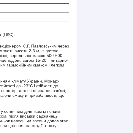
а (ПКС)
екціонером Є.Г. Павловським через
гають висоти 2-3 м, із густою
нічні, середньою масою 500-600 г,
йцеподібні, вагою 15-20 г, янтарно-
мним гармонійним смаком і легким
анням клімату України. Монарх
йкості до -23°C і стійкості до
 спостерігається осипання зав’язі,
чаючи смаку й привабливості, що
у сонячним ділянкам із легким,
ком, після висадки саджанець
руньок навесні чи восени допомагає
 цвітіння, на стадії гороху.