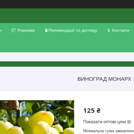
н
📦 Упаковка
🪴Рекомендації по догляду
📱 Контакти
ВИНОГРАД МОНАРХ
125 ₴
Показати оптові ціни
Мінімальна сума замовленн