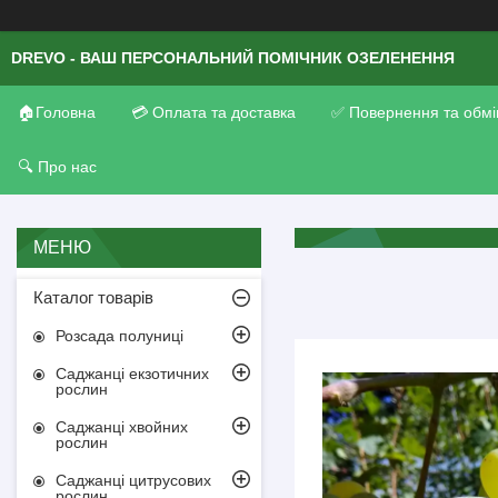
DREVO - ВАШ ПЕРСОНАЛЬНИЙ ПОМІЧНИК ОЗЕЛЕНЕННЯ
🏠Головна
💳 Оплата та доставка
✅ Повернення та обмі
🔍 Про нас
Каталог товарів
Розсада полуниці
Саджанці екзотичних
рослин
Саджанці хвойних
рослин
Саджанці цитрусових
рослин