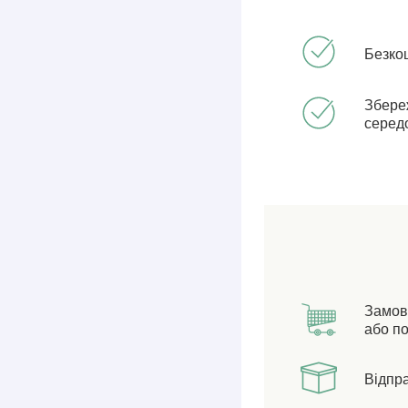
Безко
Збере
серед
Замов
або по
Відпр