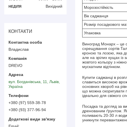
Вихідний
НЕДІЛЯ
Морозостійкість
Вік саджанця
Розмір посадкового ма
КОНТАКТИ
Упаковка
Виноград Монарх – це с
схрещування сортів Талі
Владислав
кроною та лозою, яка до
але на зрілих кущах із 
жовтого кольору з ніжн
DREVO
мускатним відтінком.
Купити саджанці в розп
вул. Богданівська, 11, Львів,
славиться високою врожа
Україна
основних хвороб на рівн
що можна скоригувати п
ідеально для свіжого с
+380 (97) 559-38-78
Посадка та догляд за в
+380 (93) 377-96-94
дренованим ґрунтом. Ям
поливають 20-30 л води
уникнути перевантаженн