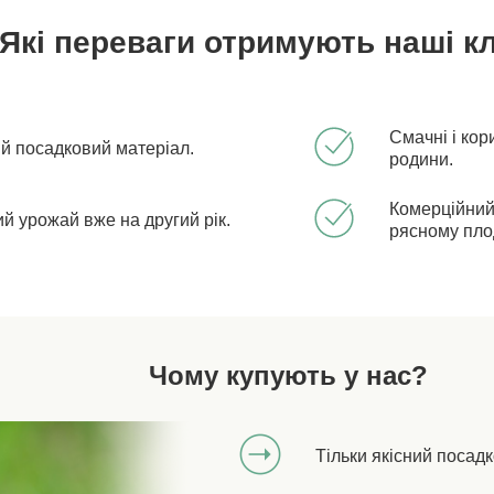
Які переваги отримують наші кл
Смачні і кор
ий посадковий матеріал.
родини.
Комерційний
й урожай вже на другий рік.
рясному пл
Чому купують у нас?
Тільки якісний посад