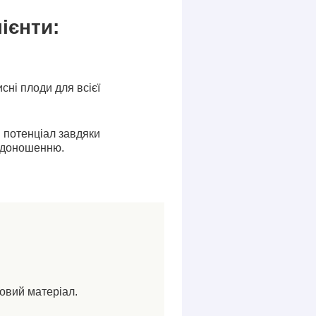
ієнти:
исні плоди для всієї
 потенціал завдяки
одоношенню.
ковий матеріал.