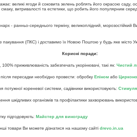
ражає: великі ягоди й соковита зелень роблять його окрасою саду, 
смаку, витривалості та естетики, що робить його популярним серед с
арх - ранньо-середнього терміну, великоплідний, морозостійкий В
 пакування (ПКС) і доставимо їх Новою Поштою у будь яке місто Ук
Корисні поради:
, 100% приживлюваність забезпечать укорінювачі, такі як:
Чистий л
 після пересадки необхідно провести: обробку
Епіном
або
Циркон
ня потужної кореневої системи, садівники використовують:
Стимуля
ення шкідливих організмів та профілактики захворювань використо
ітку підгодовують:
Майстер для винограду
інші товари Ви можете дізнатися на нашому сайті
drevo.in.ua