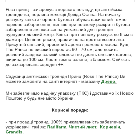
Роза принц - зачаровує з першого погляду, ця англійська
трояндочка, перлина колекції Девіда Остіна. На початку
розпуску квітка з чорного бутона набуває насичений темно-
червоне забарвлення, пізніше при повному розкритті бутона
забарвлення змінюється на унікальний для троянди
пурпурно-ліловий колір. Квітка при повному розпуск до 8 см в
діаметрі. Цвітіння рясне, практично на протязі всього літа.
Присутній сильний, приємний аромат рожевого масла. Кущ
The Prince не високий виростає 60 - 70 см, але досить
розлогий завдяки великій кількості не досить сильних пагонів,
ширина до 100 см. Листя темно-зелене, з блиском. Стійкість
до захворювань середня ++.
Саджанці англійської троянди Принц (Rose The Prince) Ви
можете замовити на сайті інтернет - магазину
Древо
.
Ми забезпечимо надійну упаковку (ПКС) і доставимо їх Новою
Поштою у будь яке місто України.
Корисні поради:
- при посадці троянд, 100% приживлюваність забезпечать
укорінювачі, такі як:
Radifarm
,
Чистий
лист
,
Корневін
,
Grandis.