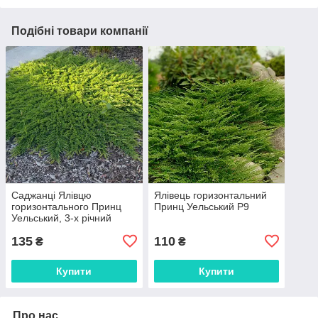
Подібні товари компанії
Саджанці Ялівцю
Ялівець горизонтальний
горизонтального Принц
Принц Уельський Р9
Уельський, 3-х річний
(Juniperus horizontalis
135
110
Prince of Welles) С1.5
₴
₴
Купити
Купити
Про нас