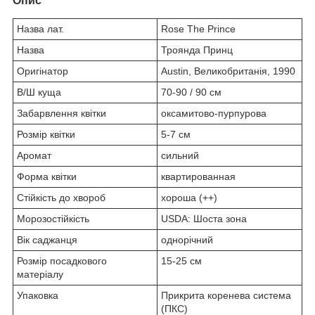
Опис
Назва лат.
Rose The Prince
Назва
Троянда Принц
Оригінатор
Austin, Великобританія, 1990
В/Ш куща
70-90 / 90 см
Забарвлення квітки
оксамитово-пурпурова
Розмір квітки
5-7 см
Аромат
сильний
Форма квітки
квартированная
Стійкість до хвороб
хороша (++)
Морозостійкість
USDA: Шоста зона
Вік саджанця
однорічний
Розмір посадкового
15-25 см
матеріалу
Упаковка
Прикрита коренева система
(ПКС)