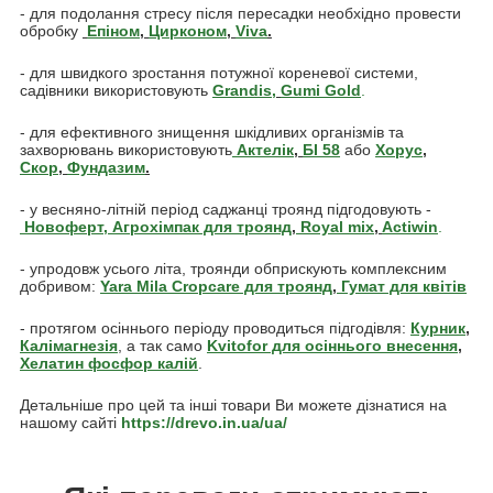
- для подолання стресу після пересадки необхідно провести
обробку
Епіном
,
Цирконом
,
Viva
.
- для швидкого зростання потужної кореневої системи,
садівники використовують
Grandis
,
Gumi Gold
.
- для ефективного знищення шкідливих організмів та
захворювань використовують
Актелік
,
БІ 58
або
Хорус
,
Скор
,
Фундазим
.
- у весняно-літній період саджанці троянд підгодовують -
Новоферт,
Агрохімпак для троянд
,
Royal mix
,
Actiwin
.
- упродовж усього літа, троянди обприскують комплексним
добривом:
Yara Mila Cropcare для троянд
,
Гумат для квітів
- протягом осіннього періоду проводиться підгодівля:
Курник
,
Калімагнезія
, а так само
Kvitofor для осіннього внесення
,
Хелатин фосфор калій
.
Детальніше про цей та інші товари Ви можете дізнатися на
нашому сайті
https://drevo.in.ua/ua/