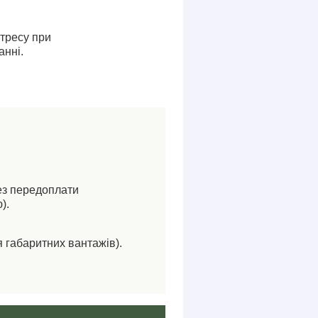
стресу при
анні.
ез передоплати
).
я габаритних вантажів).