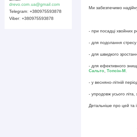
drevo.com.ua@gmail.com
Ми забезпечимо надійну
+380975593878
+380975593878
- при посадці хвойних р
- для подолання стресу
- для швидкого зростан
- для ефективного знищ
Сальто
,
Топсін-М
.
- у весняно-літній пері
- упродовж усього літа
Детальніше про цей та 