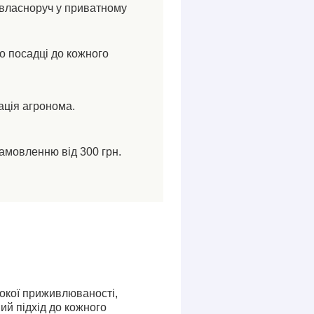
власноруч у приватному
по посадці до кожного
ація агронома.
амовленню від 300 грн.
сокої приживлюваності,
ий підхід до кожного