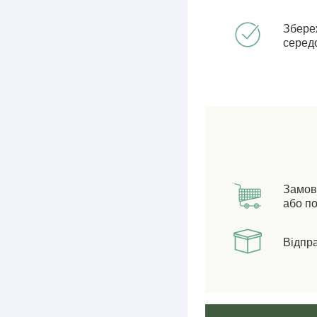
Збере
серед
Замов
або по
Відпр