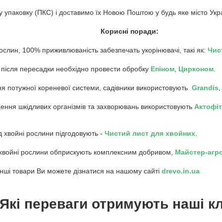
 упаковку (ПКС) і доставимо їх Новою Поштою у будь яке місто Укр
Корисні поради:
ослин, 100% приживлюваність забезпечать укорінювачі, такі як:
Чис
 після пересадки необхідно провести обробку
Епіном
,
Цирконом
.
ня потужної кореневої системи, садівники використовують
Grandis
ення шкідливих організмів та захворювань використовують
Актофіт
од хвойні рослини підгодовують -
Чистий лист для хвойних
.
, хвойні рослини обприскують комплексним добривом,
Майстер-агр
інші товари Ви можете дізнатися на нашому сайті
drevo.in.ua
Які переваги отримують наші кл