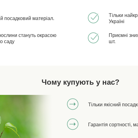
Тільки найкр
ий посадковий матеріал.
Україні
рослини стануть окрасою
Приємні зниж
о саду
шт.
Чому купують у нас?
Тільки якісний посад
Гарантія сортності, м