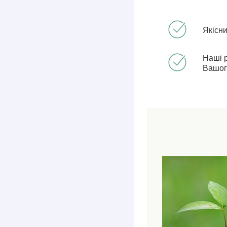
Якісн
Наші 
Вашог