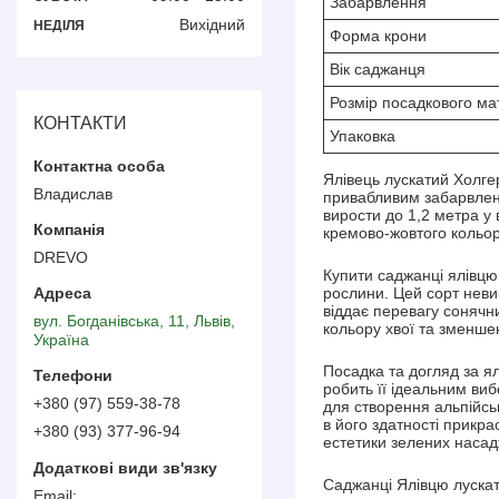
Забарвлення
Вихідний
НЕДІЛЯ
Форма крони
Вік саджанця
Розмір посадкового ма
КОНТАКТИ
Упаковка
Ялівець лускатий Холге
Владислав
привабливим забарвленн
вирости до 1,2 метра у 
кремово-жовтого кольор
DREVO
Купити саджанці ялівцю
рослини. Цей сорт неви
віддає перевагу сонячни
вул. Богданівська, 11, Львів,
кольору хвої та зменше
Україна
Посадка та догляд за я
робить її ідеальним ви
+380 (97) 559-38-78
для створення альпійськ
в його здатності прикра
+380 (93) 377-96-94
естетики зелених насад
Саджанці Ялівцю лускат