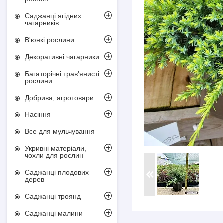
Саджанці ягідних
чагарників
В'юнкі рослини
Декоративні чагарники
Багаторічні трав'янисті
рослини
Добрива, агротовари
Насіння
Все для мульчування
Укривні матеріали,
чохли для рослин
Саджанці плодових
дерев
Саджанці троянд
Саджанці малини