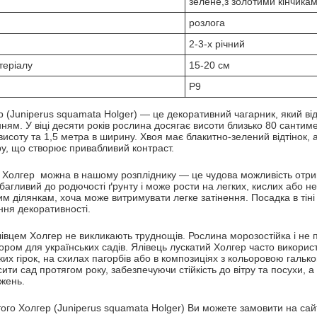
зелене,з золотими кінчика
розлога
2-3-х річний
теріалу
15-20 см
P9
р (Juniperus squamata Holger) — це декоративний чагарник, який в
ям. У віці десяти років рослина досягає висоти близько 80 сантиме
висоту та 1,5 метра в ширину. Хвоя має блакитно-зелений відтінок, 
у, що створює привабливий контраст.
 Холгер можна в нашому розпліднику — це чудова можливість отри
багливий до родючості ґрунту і може рости на легких, кислих або н
м ділянкам, хоча може витримувати легке затінення. Посадка в тіні
ння декоративності.
лівцем Холгер не викликають труднощів. Рослина морозостійка і не 
бором для українських садів. Ялівець лускатий Холгер часто викор
их гірок, на схилах пагорбів або в композиціях з кольоровою галько
сити сад протягом року, забезпечуючи стійкість до вітру та посухи, 
жень.
ого Холгер (Juniperus squamata Holger) Ви можете замовити на сайт