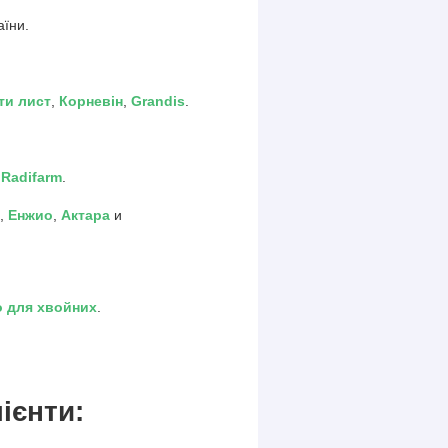
аїни.
ти лист
,
Корневін
,
Grandis
.
,
Radifarm
.
,
Енжио
,
Актара
и
о для хвойних
.
ієнти: