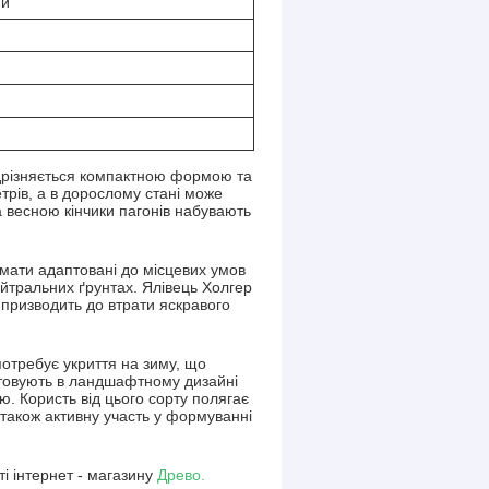
ми
ідрізняється компактною формою та
трів, а в дорослому стані може
а весною кінчики пагонів набувають
мати адаптовані до місцевих умов
ейтральних ґрунтах. Ялівець Холгер
 призводить до втрати яскравого
потребує укриття на зиму, що
истовують в ландшафтному дизайні
ю. Користь від цього сорту полягає
а також активну участь у формуванні
і інтернет - магазину
Древо.