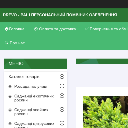
DREVO - ВАШ ПЕРСОНАЛЬНИЙ ПОМІЧНИК ОЗЕЛЕНЕННЯ
🏠Головна
💳 Оплата та доставка
✅ Повернення та обмі
🔍 Про нас
Каталог товарів
Розсада полуниці
Саджанці екзотичних
рослин
Саджанці хвойних
рослин
Саджанці цитрусових
рослин