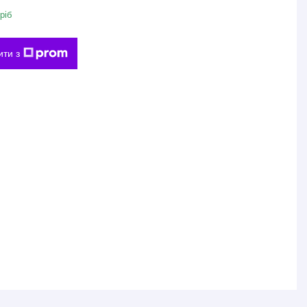
ріб
ити з