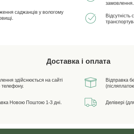
замовлення.
ження саджанців у вологому
Відсутність 
овищі.
транспортув
Доставка і оплата
лення здійснюється на сайті
Відправка б
 телефону.
(післяплатою
авка Новою Поштою 1-3 дні.
Делівері (дл