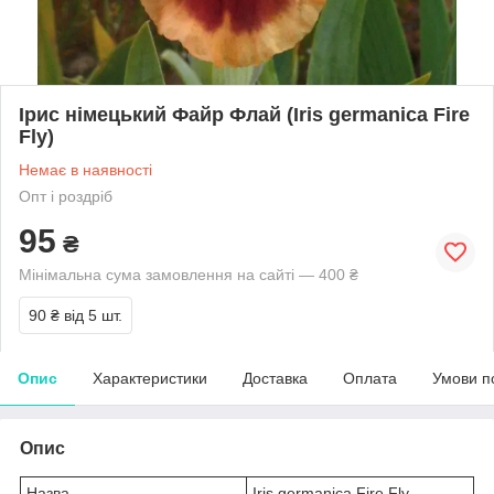
Ірис німецький Файр Флай (Iris germanica Fire
Fly)
Немає в наявності
Опт і роздріб
95
₴
Мінімальна сума замовлення на сайті — 400 ₴
90 ₴
від 5 шт.
Опис
Характеристики
Доставка
Оплата
Умови п
Опис
Назва
Iris germanica Fire Fly