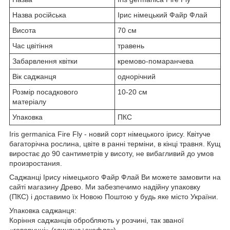
Назва російська
Ірис німецький Файр Флай
Висота
70 см
Час цвітіння
травень
Забарвлення квітки
кремово-помаранчева
Вік саджанця
однорічний
Розмір посадкового
10-20 см
матеріалу
Упаковка
ПКС
Iris germanica Fire Fly - новий сорт німецького ірису. Квітуче
багаторічна рослина, цвіте в ранні терміни, в кінці травня. Кущ
виростає до 90 сантиметрів у висоту, не вибагливий до умов
произростания.
Саджанці Ірису німецького Файр Флай Ви можете замовити на
сайті магазину Древо. Ми забезпечимо надійну упаковку
(ПКС) і доставимо їх Новою Поштою у будь яке місто України.
Упаковка саджанця:
Коріння саджанців обробляють у розчині, так званої
«говорунці» (глиняна+экофлок).