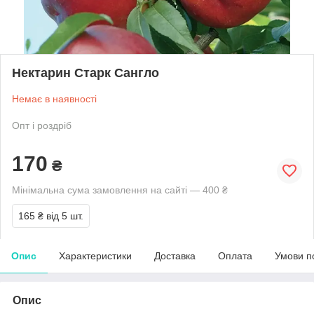
Нектарин Старк Сангло
Немає в наявності
Опт і роздріб
170
₴
Мінімальна сума замовлення на сайті — 400 ₴
165 ₴
від 5 шт.
Опис
Характеристики
Доставка
Оплата
Умови п
Опис