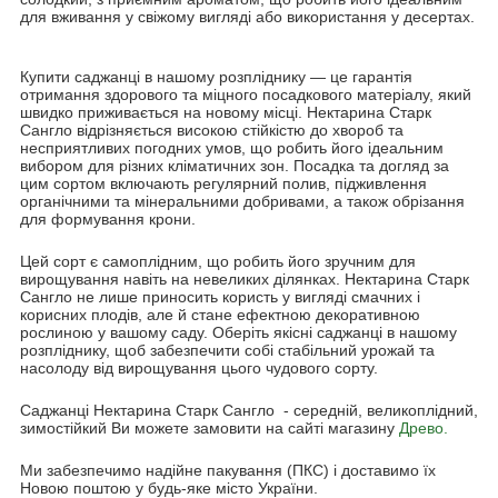
для вживання у свіжому вигляді або використання у десертах.
Купити саджанці в нашому розпліднику — це гарантія
отримання здорового та міцного посадкового матеріалу, який
швидко приживається на новому місці. Нектарина Старк
Сангло відрізняється високою стійкістю до хвороб та
несприятливих погодних умов, що робить його ідеальним
вибором для різних кліматичних зон. Посадка та догляд за
цим сортом включають регулярний полив, підживлення
органічними та мінеральними добривами, а також обрізання
для формування крони.
Цей сорт є самоплідним, що робить його зручним для
вирощування навіть на невеликих ділянках. Нектарина Старк
Сангло не лише приносить користь у вигляді смачних і
корисних плодів, але й стане ефектною декоративною
рослиною у вашому саду. Оберіть якісні саджанці в нашому
розпліднику, щоб забезпечити собі стабільний урожай та
насолоду від вирощування цього чудового сорту.
Саджанці Нектарина Старк Сангло - середній, великоплідний,
зимостійкий Ви можете замовити на сайті магазину
Древо.
Ми забезпечимо надійне пакування (ПКС) і доставимо їх
Новою поштою у будь-яке місто України.