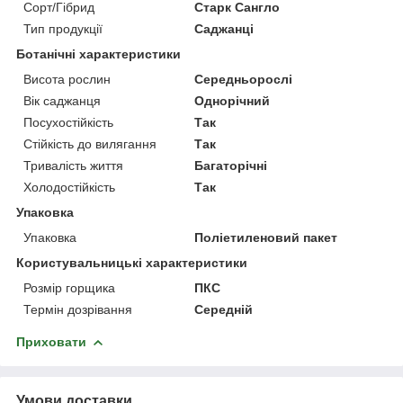
Сорт/Гібрид
Старк Сангло
Тип продукції
Саджанці
Ботанічні характеристики
Висота рослин
Середньорослі
Вік саджанця
Однорічний
Посухостійкість
Так
Стійкість до вилягання
Так
Тривалість життя
Багаторічні
Холодостійкість
Так
Упаковка
Упаковка
Поліетиленовий пакет
Користувальницькі характеристики
Розмір горщика
ПКС
Термін дозрівання
Середній
Приховати
Умови доставки