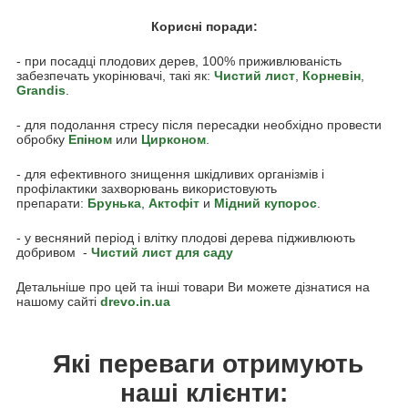
Корисні поради:
- при посадці плодових дерев, 100% приживлюваність
забезпечать укорінювачі, такі як:
Чистий лист
,
Корневін
,
Grandis
.
- для подолання стресу після пересадки необхідно провести
обробку
Епіном
или
Цирконом
.
- для ефективного знищення шкідливих організмів і
профілактики захворювань використовують
препарати:
Брунька
,
Акто
фіт
и
Мідний купорос
.
- у весняний період і влітку плодові дерева підживлюють
добривом -
Чистий лист для саду
Детальніше про цей та інші товари Ви можете дізнатися на
нашому сайті
drevo.in.ua
Які переваги отримують
наші клієнти: