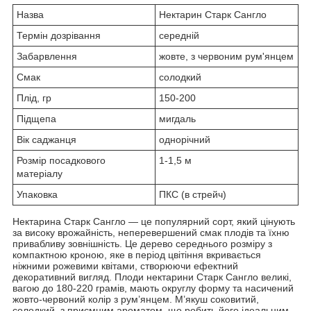
Назва
Нектарин Старк Сангло
Термін дозрівання
середній
Забарвлення
жовте, з червоним рум'янцем
Смак
солодкий
Плід, гр
150-200
Підщепа
мигдаль
Вік саджанця
однорічний
Розмір посадкового
1-1,5 м
матеріалу
Упаковка
ПКС (в стрейч)
Нектарина Старк Сангло — це популярний сорт, який цінують
за високу врожайність, неперевершений смак плодів та їхню
привабливу зовнішність. Це дерево середнього розміру з
компактною кроною, яке в період цвітіння вкривається
ніжними рожевими квітами, створюючи ефектний
декоративний вигляд. Плоди нектарини Старк Сангло великі,
вагою до 180-220 грамів, мають округлу форму та насичений
жовто-червоний колір з рум’янцем. М’якуш соковитий,
солодкий, з приємним ароматом, що робить його ідеальним