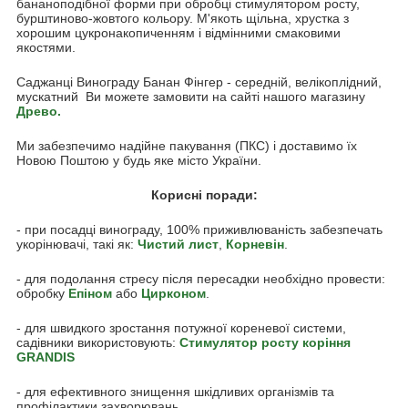
бананоподібної форми при обробці стимулятором росту,
бурштиново-жовтого кольору. М'якоть щільна, хрустка з
хорошим цукронакопиченням і відмінними смаковими
якостями.
Саджанці Винограду Банан Фінгер - середній, велікоплідний,
мускатний Ви можете замовити на сайті нашого магазину
Древо
.
Ми забезпечимо надійне пакування (ПКС) і доставимо їх
Новою Поштою у будь яке місто України.
Корисні поради:
- при посадці винограду, 100% приживлюваність забезпечать
укорінювачі, такі як:
Чистий лист
,
Корневін
.
- для подолання стресу після пересадки необхідно провести:
обробку
Епіном
або
Цирконом
.
- для швидкого зростання потужної кореневої системи,
садівники використовують:
Стимулятор росту коріння
GRANDIS
- для ефективного знищення шкідливих організмів та
профілактики захворювань