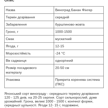
Опис
Назва
Виноград Банан Фінгер
Термін дозрівання
середній
Забарвлення
бурштиново-жовта
Гроно, г
1000-1500
Смак
мускатний
Ягода, г
12-15
Морозостійкість
-24 °С
Вік саджанця
однорічний
Розмір посадкового
20-50 см
матеріалу
Упаковка
Прикрита коренева система
(ПКС)
Японський сорт винограду - середнього терміну дозрівання
120 - 125 днів, на 20-25 серпня. Сорт сильнорослий, дуже
урожайний. Грона, великі 1000 - 1500 г, конічної форми,
середньої щільності. Ягоди 12- 15 г, подовжені,