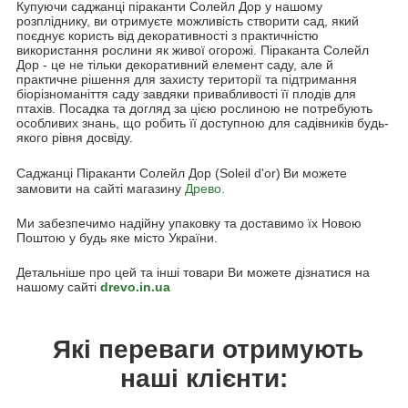
Купуючи саджанці піраканти Солейл Дор у нашому
розпліднику, ви отримуєте можливість створити сад, який
поєднує користь від декоративності з практичністю
використання рослини як живої огорожі. Піраканта Солейл
Дор - це не тільки декоративний елемент саду, але й
практичне рішення для захисту території та підтримання
біорізноманіття саду завдяки привабливості її плодів для
птахів. Посадка та догляд за цією рослиною не потребують
особливих знань, що робить її доступною для садівників будь-
якого рівня досвіду.
Саджанці Піраканти Солейл Дор (Soleil d'or)
Ви можете
замовити на сайті магазину
Древо.
Ми забезпечимо надійну упаковку та доставимо їх Новою
Поштою у будь яке місто України.
Детальніше про цей та інші товари Ви можете дізнатися на
нашому сайті
drevo.in.ua
Які переваги отримують
наші клієнти: