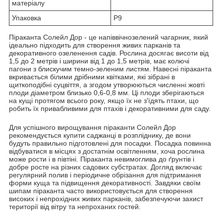
матеріалу
Упаковка
Р9
Піраканта Солейл Дор - це напіввічнозелений чагарник, який
ідеально підходить для створення живих парканів та
декоративного озеленення садів. Рослина досягає висоти від
1,5 до 2 метрів і ширини від 1 до 1,5 метрів, має колючі
пагони з блискучим темно-зеленим листям. Навесні піраканта
вкривається білими дрібними квітками, які зібрані в
щиткоподібні суцвіття, а згодом утворюються численні жовті
плоди діаметром близько 0,6-0,8 мм. Ці плоди зберігаються
на кущі протягом всього року, якщо їх не з'їдять птахи, що
робить їх привабливими для птахів і декоративними для саду.
Для успішного вирощування піраканти Солейл Дор
рекомендується купити саджанці в розпліднику, де вони
будуть правильно підготовлені для посадки. Посадка повинна
відбуватися в місцях з достатнім освітленням, хоча рослина
може рости і в півтіні. Піраканта невимоглива до ґрунтів і
добре росте на різних садових субстратах. Догляд включає
регулярний полив і періодичне обрізання для підтримання
форми куща та підвищення декоративності. Завдяки своїм
шипам піраканта часто використовується для створення
високих і непрохідних живих парканів, забезпечуючи захист
території від вітру та непроханих гостей.