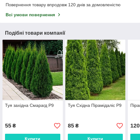
Повернення товару впродовж 120 днів за домовленістю
Всі умови повернення
Подібні товари компанії
Туя західна Смарагд Р9
Туя Східна Пірамідаліс Р9
Піра
55
85
120
₴
₴
Купити
Купити