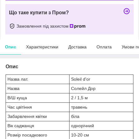
Що таке купити з Пром?
Замовлення під захистом
Опис
Характеристики
Доставка
Оплата
Умови п
Опис
Назва лат.
Soleil d'or
Назва
Солейл Дор
В/Ш куща
2 / 1,5 м
Час цвітіння
травень
Забарвлення квітки
біла
Вік саджанця
однорічний
Розмір посадкового
10-20 см