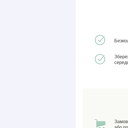
Безко
Збере
серед
Замов
або по