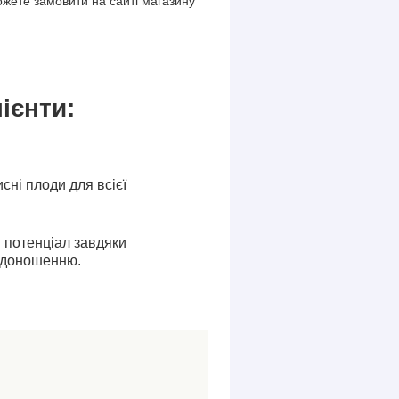
можете замовити на сайті магазину
ієнти:
исні плоди для всієї
 потенціал завдяки
одоношенню.