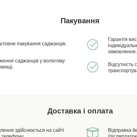
Пакування
Гарантія ви
штовне пакування саджанців.
індивідуальн
замовлення.
ження саджанців у вологому
Відсутність 
овищі.
транспортув
Доставка і оплата
лення здійснюється на сайті
Відправка б
 телефону.
(післяплатою