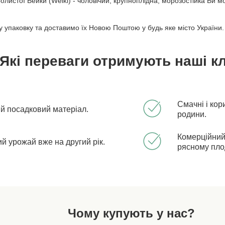
ролистої Вейки (Weiki) - чоловічий, крупноплідна, морозостійка Ви 
 упаковку та доставимо їх Новою Поштою у будь яке місто України.
Які переваги отримують наші кл
Смачні і кор
ий посадковий матеріал.
родини.
Комерційний
й урожай вже на другий рік.
рясному пл
Чому купують у нас?