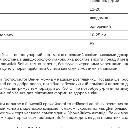
кисло-солодкий
12-20
дводомна
однорічний
теріалу
10-25 см
P9
Вейки — це популярний сорт міні-ківі, відомий своїми високими дек
 рослина є швидкорослою ліаною, яка досягає висоти понад 9 метр
я актинідії Вейки темно-зелене, блискуче з червоними черешками, щ
 цвіте у червні дрібними білими квітками з жовтими тичинками.
дії гостролистої Вейки можна у нашому розпліднику. Посадка цієї р
 щоб вона добре росла, потрібно забезпечити їй помірний полив та 
стійка, витримує температури до -30°C і не потребує укриття на зим
чне обрізання для підтримки форми та здоров'я ліан.
йки полягає в її високій врожайності та стійкості до пізніх весняних
ний колір з гладенькою шкіркою і смаком, схожим на ківі. Для біль
скільки сорт частково самоплідний. Урожайність актинідії Вейки мож
м характеристикам, актинідія Вейки підходить як для приватних саді