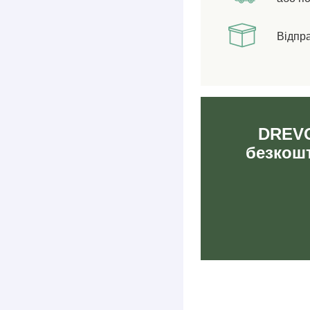
Відпр
DREVO
безкошт