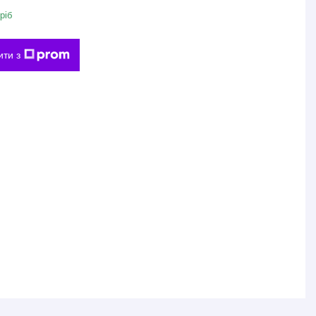
ріб
ити з