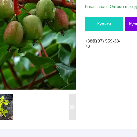
В наявності
Оптом і в розд
Купити
Куп
+380 (97) 559-38-
78