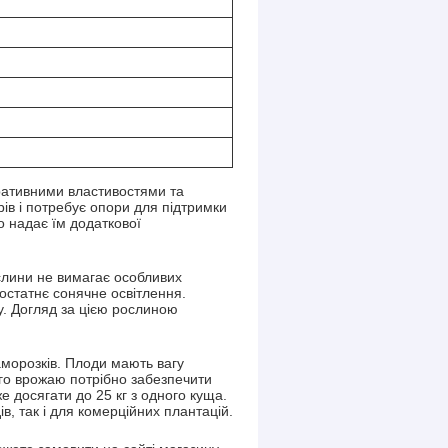
оративними властивостями та
ів і потребує опори для підтримки
о надає їм додаткової
ослини не вимагає особливих
достатнє сонячне освітлення.
у. Догляд за цією рослиною
 заморозків. Плоди мають вагу
шого врожаю потрібно забезпечити
е досягати до 25 кг з одного куща.
в, так і для комерційних плантацій.