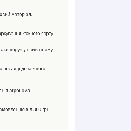
ковий матеріал.
аркування кожного сорту.
власноруч у приватному
по посадці до кожного
ація агронома.
амовленню від 300 грн.