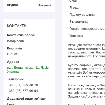
Смак
Вихідний
НЕДІЛЯ
Ягода, г
Підлогу рослини
Вік саджанця
КОНТАКТИ
Розмір посадкового ма
Упаковка
Владислав
Актинідія гостролиста 
плодовими якостями. Ця
своїх довгих ліан. Лист
DREVO
декоративності. Рослина
Купити саджанці актині
вул. Богданівська, 11, Львів,
навичок, але для того,
Україна
Актинідія Вейки морозо
включає в себе періоди
+380 (97) 559-38-78
Користь від актинідії Ве
близько 10 грамів, зеле
+380 (93) 377-96-94
наявність запилювача, о
Завдяки своїм унікальни