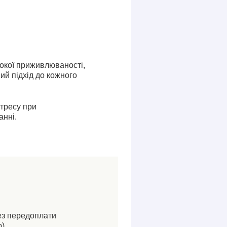
сокої приживлюваності,
ий підхід до кожного
стресу при
анні.
ез передоплати
).