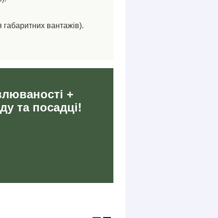
я габаритних вантажів).
влюваності +
ду та посадці!