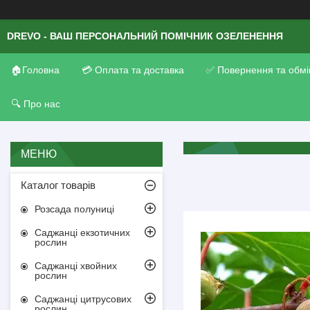
DREVO - ВАШ ПЕРСОНАЛЬНИЙ ПОМІЧНИК ОЗЕЛЕНЕННЯ
🏠Головна
💳 Оплата та доставка
✅ Повернення та обмі
🔍 Про нас
Каталог товарів
Розсада полуниці
Саджанці екзотичних
рослин
Саджанці хвойних
рослин
Саджанці цитрусових
рослин