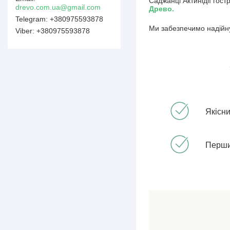
Саджанці Актинідії гост
drevo.com.ua@gmail.com
Древо.
+380975593878
Ми забезпечимо надійну
+380975593878
Якісн
Перши