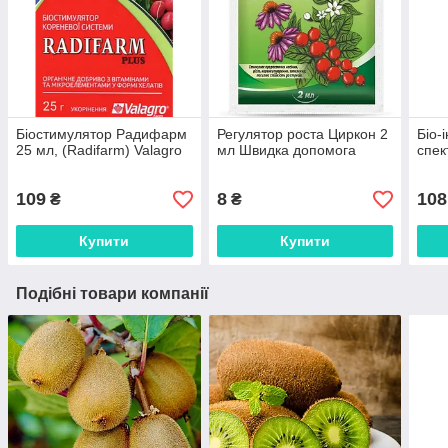
Біостимулятор Радифарм
Регулятор роста Циркон 2
Біо-
25 мл, (Radifarm) Valagro
мл Швидка допомога
спек
109
8
108
₴
₴
Купити
Купити
Подібні товари компанії