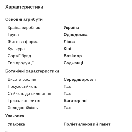
Характеристики
Основні атрибути
Країна виробник
Україна
Група
Однодомна
Життєва форма
Ліана
Культура
Ківі
Сорт/Гібрид
Boskoop
Тип продукції
Саджанці
Ботанічні характеристики
Висота рослин
Середньорослі
Посухостійкість
Так
Стійкість до вилягання
Так
Тривалість життя
Багаторічні
Холодостійкість
Так
Упаковка
Упаковка
Поліетиленовий пакет