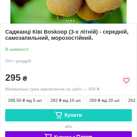
Саджанці Ківі Boskoop (3-х літній) - середній,
самозапильний, морозостійкий.
В наявності
Опт і роздріб
295
₴
Мінімальна сума замовлення на сайті — 400 ₴
288,50 ₴
від 5 шт.
282 ₴
від 10 шт.
269 ₴
від 20 шт.
262,
Купити
або