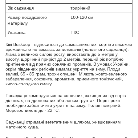
Вік саджанця
трирічний
Розмір посадкового
100-120 см
матеріалу
Упаковка
ПКС
Ківі Boskoop - відноситься до самозапильних сортів з високою
врожайністю не вимагає запилювачів (чоловічого саджанця).
Ліана з великою силою росту, виростають до 5 метрів у
висоту, щорічний приріст до 2 метрів, перший рік потрібно
притінення від прямих сонячних променів. В умовах України,
окрім південних регіонів вимагає укриття на зиму. Плоди
великі, 65 - 85 грам, трохи опушені. М'якоть жовто-зеленого
забарвлення, соковита, ароматна, приємного тонізуючий,
кисло-солодкого смаку.
Посадка рекомендується на сонячних, захищених від вітрів
ділянках, на дренованих або легких грунтах. Перші роки
необхідно забезпечити укриття на зиму. Полив помірний.
Морозостійкість до - 22 °C.
Саджанці отримані вегетативним шляхом, живцюванням
маточного куща.