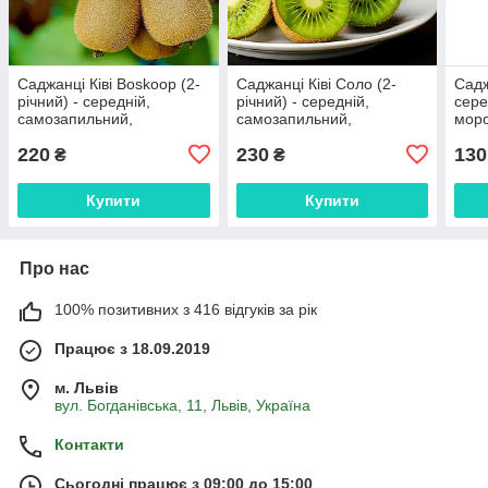
Саджанці Ківі Boskoop (2-
Саджанці Ківі Соло (2-
Садж
річний) - середній,
річний) - середній,
сере
самозапильний,
самозапильний,
моро
морозостійкий
морозостійкий
220
230
130
₴
₴
Купити
Купити
Про нас
100% позитивних з 416 відгуків за рік
Працює з 18.09.2019
м. Львів
вул. Богданівська, 11, Львів, Україна
Контакти
Сьогодні працює з 09:00 до 15:00