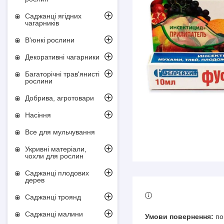
Саджанці ягідних
чагарників
В'юнкі рослини
Декоративні чагарники
Багаторічні трав'янисті
рослини
Добрива, агротовари
Насіння
Все для мульчування
Укривні матеріали,
чохли для рослин
Саджанці плодових
дерев
Саджанці троянд
Саджанці малини
по