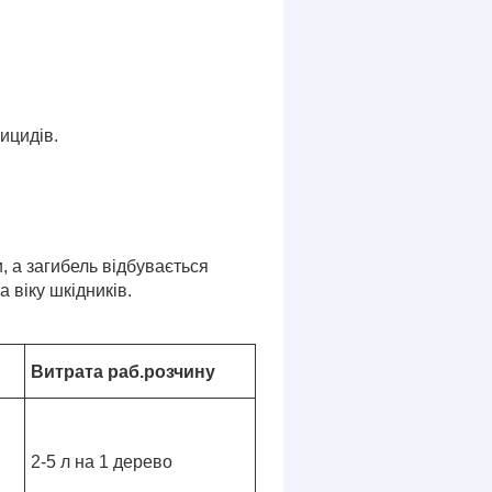
ицидів.
, а загибель відбувається
 віку шкідників.
Витрата раб.розчину
2-5 л на 1 дерево