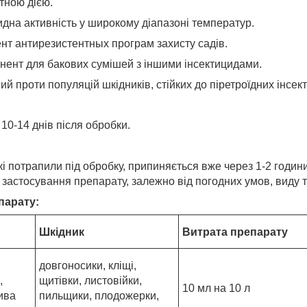
тною дією.
идна активність у широкому діапазоні температур.
т антирезистентных програм захисту садів.
нент для бакових сумішей з іншими інсектицидами.
 проти популяцій шкідників, стійких до піретроїдних інсект
10-14 днів після обробки.
і потрапили під обробку, припиняється вже через 1-2 години
застосування препарату, залежно від погодних умов, виду та
парату:
Шкідник
Витрата препарату
довгоносики, кліщі,
,
щитівки, листовійки,
10 мл на 10 л
ива
пильщики, плодожерки,