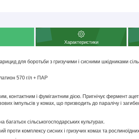
Характеристики
арицид для боротьби з гризучими і сисними шкідниками сіль
атион 570 г/л + ПАР
им, контактним і фумігантним дією. Пригнічує фермент аце
ових імпульсів у комах, що призводить до паралічу і загибел
на багатьох сільськогосподарських культурах.
й проти комплексу сисних і гризучих комах та рослиноїдних