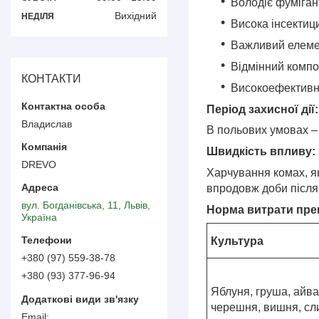
Володіє фуміган
Вихідний
НЕДІЛЯ
Висока інсектиц
Важливий елемен
Відмінний компо
КОНТАКТИ
Високоефективний
Період захисної дії:
Владислав
В польових умовах – 
Швидкість впливу:
DREVO
Харчування комах, як
впродовж доби після 
вул. Богданівська, 11, Львів,
Норма витрати пре
Україна
Культура
+380 (97) 559-38-78
+380 (93) 377-96-94
Яблуня, груша, айва
черешня, вишня, сл