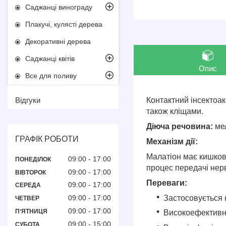
Саджанці винограду
Плакучі, кулясті дерева
Декоративні дерева
Саджанці квітів
Опис
Все для поливу
Відгуки
Контактний інсектоак
також кліщами.
Діюча речовина:
мел
ГРАФІК РОБОТИ
Механізм дії:
Малатіон має кишков
09:00
17:00
ПОНЕДІЛОК
процес передачі нерв
09:00
17:00
ВІВТОРОК
Переваги:
09:00
17:00
СЕРЕДА
Застосовується 
09:00
17:00
ЧЕТВЕР
09:00
17:00
ПʼЯТНИЦЯ
Високоефективни
09:00
15:00
СУБОТА