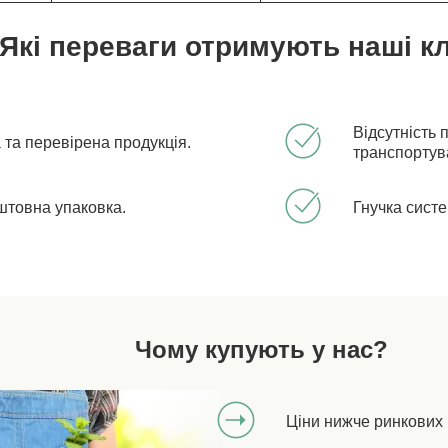
Які переваги отримують наші кл
Відсутність 
 та перевірена продукція.
транспортув
штовна упаковка.
Гнучка систе
Чому купують у нас?
Ціни нижче ринкових