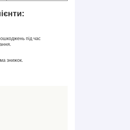
ієнти:
пошкоджень під час
ання.
ма знижок.