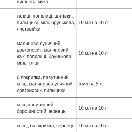
вишнева муха
галиці, попелиці, щитівки,
пильщики, міль брунькова,
10 мл на 10 л
листовійки
малиново-суничний
довгоносик, малиновий
10 мл на 10 л
жук, попелиці, брунькова
міль, кліщі
білокрилка, павутинний
кліщ, малиново-суничний
5 мл на 5 л
довгоносик, пильщики
кліщ павутинний,
10 мл на 10 л
борошнистий червець
кліщі, білокрилка, червець
10 мл на 10 л