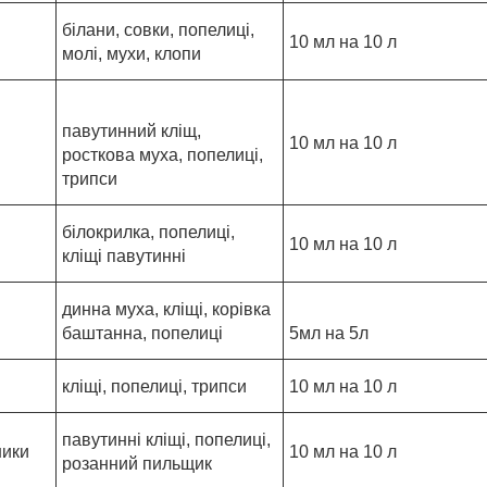
білани, совки, попелиці,
10 мл на 10 л
молі, мухи, клопи
павутинний кліщ,
10 мл на 10 л
росткова муха, попелиці,
трипси
білокрилка, попелиці,
10 мл на 10 л
кліщі павутинні
динна муха, кліщі, корівка
баштанна, попелиці
5мл на 5л
кліщі, попелиці, трипси
10 мл на 10 л
павутинні кліщі, попелиці,
ники
10 мл на 10 л
розанний пильщик