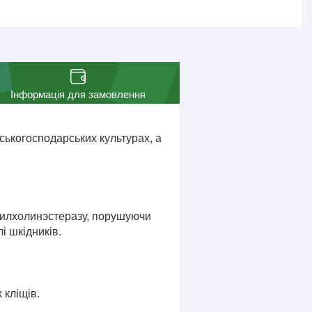
Інформація для замовлення
ськогосподарських культурах, а
тилхолинэстеразу, порушуючи
і шкідників.
 кліщів.