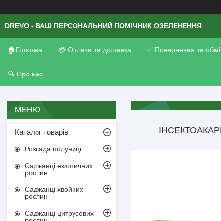
DREVO - ВАШ ПЕРСОНАЛЬНИЙ ПОМІЧНИК ОЗЕЛЕНЕННЯ
🏠Головна
💳 Оплата та доставка
✅ Повернення та обмі
🔍 Про нас
ІНСЕКТОАКАР
Каталог товарів
Розсада полуниці
Саджанці екзотичних
рослин
Саджанці хвойних
рослин
Саджанці цитрусових
рослин