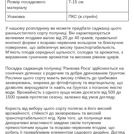
Розмір посадкового
7-15 см
матеріалу
Упаковка
ПКС (в стрейч)
У нашому розпліднику ви можете придбати саджанці цього
ранньостиглого сорту полуниці. Він характеризується
великими ягодами вагою від 20 до 40 грамів, правильної
конічної форми з яскраво-червоним кольором та блискучою
поверхнею, що забезпечує високу транспортабельність.
М'якоть плодів середньої щільності, солодка та ароматна, з
вираженим суничним ароматом та високим рівнем цукрів.
Посадка саджанців полуниці 'Ранкова Роса' здійснюється на
сонячних ділянках з родючим та добре дренованим ґрунтом.
Рослини цього сорту мають високу стійкість до грибкових
захворювань, зокрема до фітофторозу та вертицильозу, що
дозволяє вирощувати їх навіть на ґрунтах з поганою якістю
води. Врожайність з одного куща може досягати від 500 до
1500 грамів протягом сезону, залежно від умов догляду.
Користь від вибору цього сорту полягає в його високій
врожайності, стійкості до захворювань та високій
транспортабельності ягід. Крім того, ця полуниця має
декоративні властивості завдяки своїм потужним
прямостоячим кущам та яскраво-червоним ягодам, що
робить її привабливим елементом садового дизайну. Догляд