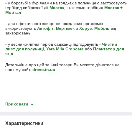
- у боротьбі з бур'янами на грядках з полуницею застосовують
гербіцид вибіркової дії
Мастак
, і так само гербіцид
Мастак +
Мортал
- для ефективного знищення шкідливих організмів
використовують
Акто
фіт
,
Вертімек
и
Хорус
,
Мобіль
від
захворювань
- у весняно-літній період саджанці підгодовують -
Чистий
лист для полуниці
,
Yara Mila Cropcare
або
Плантатор для
ягід
.
Детальніше про цей та інші товари Ви можете дізнатися на
нашому сайті
drevo.in.ua
Приховати
Характеристики