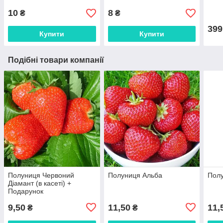
10
8
₴
₴
399
Купити
Купити
Подібні товари компанії
Полуниця Червоний
Полуниця Альба
Полу
Діамант (в касеті) +
Подарунок
9,50
11,50
11,
₴
₴