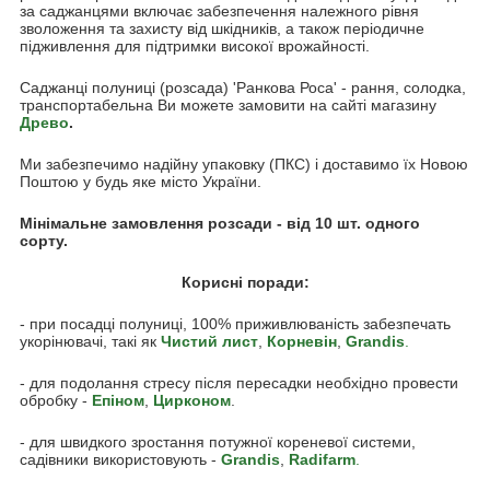
за саджанцями включає забезпечення належного рівня
зволоження та захисту від шкідників, а також періодичне
підживлення для підтримки високої врожайності.
Саджанці полуниці (розсада) 'Ранкова Роса' - рання, солодка,
транспортабельна Ви можете замовити на сайті магазину
Древо
.
Ми забезпечимо надійну упаковку (ПКС) і доставимо їх Новою
Поштою у будь яке місто України.
Мінімальне замовлення розсади - від 10 шт. одного
сорту.
Корисні поради:
- при посадці полуниці, 100% приживлюваність забезпечать
укорінювачі, такі як
Чистий лист
,
Корневін
,
Grandis
.
- для подолання стресу після пересадки необхідно провести
обробку -
Епіном
,
Цирконом
.
- для швидкого зростання потужної кореневої системи,
садівники використовують -
Grandis
,
Radifarm
.