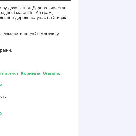
іну дозрівання. Дерево виростає
редньої маси 35 - 45 грам,
шення дерево вступає на 3-й рік.
е замовити на сайті магазину
раїни.
тий лист
,
Корневін
,
Grandis
.
м
.
ують
ду