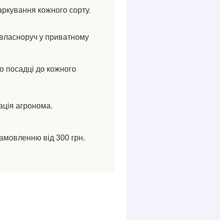
аркування кожного сорту.
власноруч у приватному
по посадці до кожного
ація агронома.
амовленню від 300 грн.