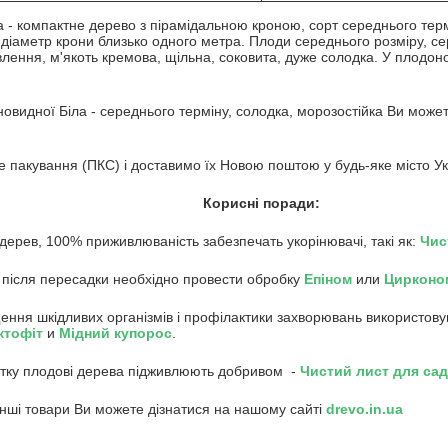
 - компактне дерево з пірамідальною кроною, сорт середнього терм
 діаметр крони близько одного метра. Плоди середнього розміру, се
лення, м'якоть кремова, щільна, соковита, дуже солодка. У плодоно
овидної Біла - середнього терміну, солодка, морозостійка Ви может
 пакування (ПКС) і доставимо їх Новою поштою у будь-яке місто Ук
Корисні поради:
 дерев, 100% приживлюваність забезпечать укорінювачі, такі як:
Чис
 після пересадки необхідно провести обробку
Епіном
или
Цирконо
ення шкідливих організмів і профілактики захворювань використов
кто
фіт
и
Мідний купорос
.
влітку плодові дерева підживлюють добривом -
Чистий лист для са
інші товари Ви можете дізнатися на нашому сайті
drevo.in.ua