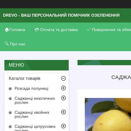
DREVO - ВАШ ПЕРСОНАЛЬНИЙ ПОМІЧНИК ОЗЕЛЕНЕННЯ
🏠Головна
💳 Оплата та доставка
✅ Повернення та обмі
🔍 Про нас
САДЖАН
Каталог товарів
Розсада полуниці
Саджанці екзотичних
рослин
Саджанці хвойних
рослин
Саджанці цитрусових
рослин