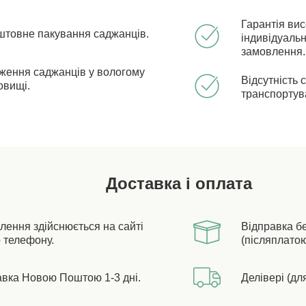
Гарантія ви
штовне пакування саджанців.
індивідуальн
замовлення.
ження саджанців у вологому
Відсутність 
овищі.
транспортув
Доставка і оплата
лення здійснюється на сайті
Відправка б
 телефону.
(післяплатою
авка Новою Поштою 1-3 дні.
Делівері (дл