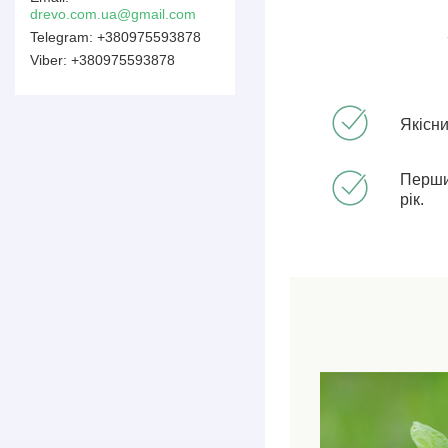
drevo.com.ua@gmail.com
+380975593878
+380975593878
Якісн
Перши
рік.