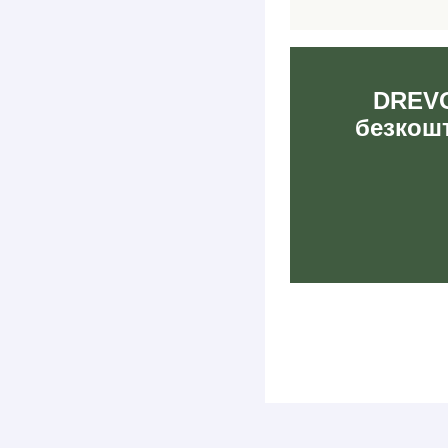
DREVO
безкошт