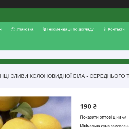
н
📦 Упаковка
🪴Рекомендації по догляду
📱 Контакти
ЦІ СЛИВИ КОЛОНОВИДНОЇ БІЛА - СЕРЕДНЬОГО Т
190 ₴
Показати оптові ціни
Мінімальна сума замовленн