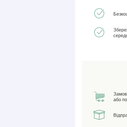
Безко
Збере
серед
Замов
або по
Відпр