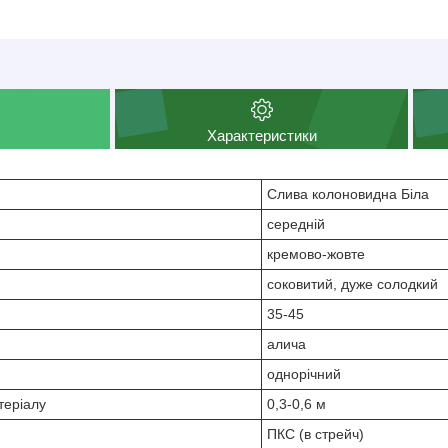
Характеристики
Слива колоновидна Біла
середній
кремово-жовте
соковитий, дуже солодкий
35-45
алича
однорічний
теріалу
0,3-0,6 м
ПКС (в стрейч)