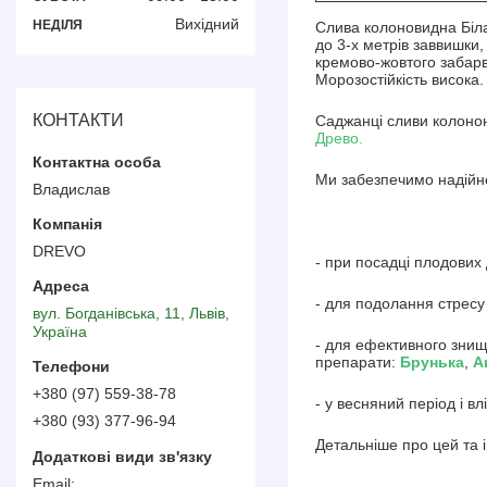
Вихідний
НЕДІЛЯ
Слива колоновидна Біла
до 3-х метрів заввишки,
кремово-жовтого забарв
Морозостійкість висока.
КОНТАКТИ
Саджанці сливи колонон
Древо.
Ми забезпечимо надійне
Владислав
DREVO
- при посадці плодових
- для подолання стресу
вул. Богданівська, 11, Львів,
Україна
- для ефективного знищ
препарати:
Брунька
,
А
+380 (97) 559-38-78
- у весняний період і 
+380 (93) 377-96-94
Детальніше про цей та 