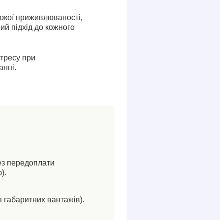
сокої приживлюваності,
ий підхід до кожного
стресу при
анні.
ез передоплати
).
я габаритних вантажів).