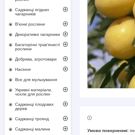
Саджанці ягідних
чагарників
В'юнкі рослини
Декоративні чагарники
Багаторічні трав'янисті
рослини
Добрива, агротовари
Насіння
Все для мульчування
Укривні матеріали,
чохли для рослин
Саджанці плодових
дерев
Саджанці троянд
Саджанці малини
по