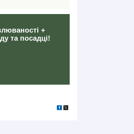
влюваності +
ду та посадці!