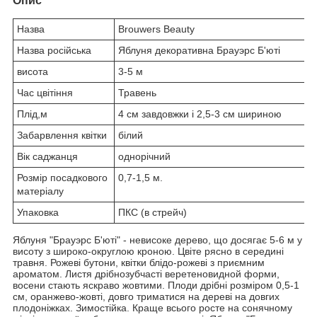
Опис
Назва
Brouwers Beauty
Назва російська
Яблуня декоративна Брауэрс Б'юті
висота
3-5 м
Час цвітіння
Травень
Плід,м
4 см завдовжки і 2,5-3 см шириною
Забарвлення квітки
білий
Вік саджанця
однорічний
Розмір посадкового
0,7-1,5 м.
матеріалу
Упаковка
ПКС (в стрейч)
Яблуня "Брауэрс Б'юті" - невисоке дерево, що досягає 5-6 м у
висоту з широко-округлою кроною. Цвіте рясно в середині
травня. Рожеві бутони, квітки блідо-рожеві з приємним
ароматом. Листя дрібнозубчасті веретеновидной форми,
восени стають яскраво жовтими. Плоди дрібні розміром 0,5-1
см, оранжево-жовті, довго триматися на дереві на довгих
плодоніжках. Зимостійка. Краще всього росте на сонячному