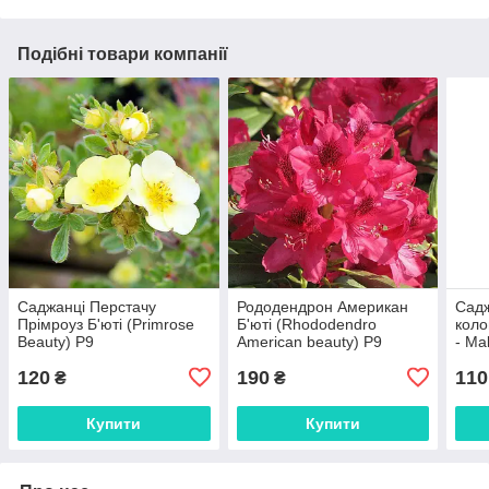
Подібні товари компанії
Саджанці Перстачу
Рододендрон Американ
Садж
Прімроуз Б'юті (Primrose
Б'юті (Rhododendro
коло
Beauty) Р9
American beauty) Р9
- Ma
120
190
110
₴
₴
Купити
Купити