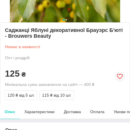
Саджанці Яблуні декоративної Брауэрс Б'юті
- Brouwers Beauty
Немає в наявності
Опт і роздріб
125
₴
Мінімальна сума замовлення на сайті — 400 ₴
120 ₴
від 5 шт.
115 ₴
від 10 шт.
Опис
Характеристики
Доставка
Оплата
Умови п