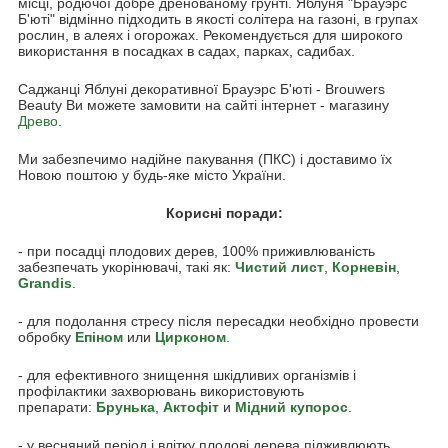
місці, родючої добре дренованому грунті. Яблуня "Брауэрс
Б'юті" відмінно підходить в якості солітера на газоні, в групах
рослин, в алеях і огорожах. Рекомендується для широкого
використання в посадках в садах, парках, садибах.
Саджанці Яблуні декоративної Брауэрс Б'юті - Brouwers
Beauty Ви можете замовити на сайті інтернет - магазину
Древо.
Ми забезпечимо надійне пакування (ПКС) і доставимо їх
Новою поштою у будь-яке місто України.
Корисні поради:
- при посадці плодових дерев, 100% приживлюваність
забезпечать укорінювачі, такі як:
Чистий лист
,
Корневін
,
Grandis
.
- для подолання стресу після пересадки необхідно провести
обробку
Епіном
или
Цирконом
.
- для ефективного знищення шкідливих організмів і
профілактики захворювань використовують
препарати:
Брунька
,
Акто
фіт
и
Мідний купорос
.
- у весняний період і влітку плодові дерева підживлюють