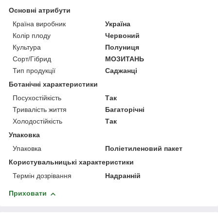
Основні атрибути
Країна виробник
Україна
Колір плоду
Червоний
Культура
Полуниця
Сорт/Гібрид
МОЗИТАНЬ
Тип продукції
Саджанці
Ботанічні характеристики
Посухостійкість
Так
Тривалість життя
Багаторічні
Холодостійкість
Так
Упаковка
Упаковка
Поліетиленовий пакет
Користувальницькі характеристики
Термін дозрівання
Надранній
Приховати