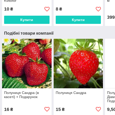
Kvitofor
м
10
8
₴
₴
399
Купити
Купити
Подібні товари компанії
Полуниця Сандра (в
Полуниця Сандра
Пол
касеті) + Подарунок
Діам
Под
16
15
9,5
₴
₴