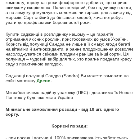
компосту, торфу та трохи фосфорного добрива, що сприяє
швидкому вкоріненню. Полив помірний, без надлишку вологи,
а на зиму кущі мульчують соломою чи тирсою для захисту від
морозів. Сорт стійкий до більшості хвороб, хоча потребує
уваги до профілактики борошнистої роси.
Купити саджанці в розпліднику нашому – це гарантія
отримання якісних рослин, пристосованих до умов України.
Користь від полуниці Сандра не лише в її смаку: ягоди багаті
на вітаміни й антиоксиданти, а раннє плодоношення дозволяє
насолоджуватися свіжими плодами раніше за інші сорти. Ця
полуниця – чудовий вибір для тих, хто прагне поєднати красу
саду з практичною вигодою.
Саджанці полуниці Сандра (Sandra) Ви можете замовити на
сайті магазину
Древо
.
Ми забезпечимо надійну упаковку (ПКС) і доставимо їх Новою
Поштою у будь яке місто України.
Мінімальне замовлення розсади - від 10 шт. одного
сорту.
Корисні поради:
- при посадці полуниці, 100% приживлюваність забезпечать