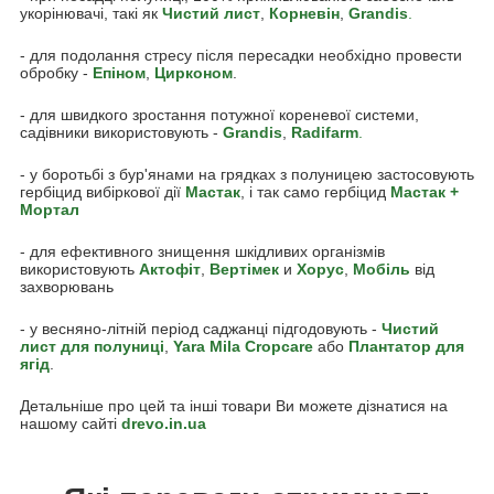
укорінювачі, такі як
Чистий лист
,
Корневін
,
Grandis
.
- для подолання стресу після пересадки необхідно провести
обробку -
Епіном
,
Цирконом
.
- для швидкого зростання потужної кореневої системи,
садівники використовують -
Grandis
,
Radifarm
.
- у боротьбі з бур'янами на грядках з полуницею застосовують
гербіцид вибіркової дії
Мастак
, і так само гербіцид
Мастак +
Мортал
- для ефективного знищення шкідливих організмів
використовують
Акто
фіт
,
Вертімек
и
Хорус
,
Мобіль
від
захворювань
- у весняно-літній період саджанці підгодовують -
Чистий
лист для полуниці
,
Yara Mila Cropcare
або
Плантатор для
ягід
.
Детальніше про цей та інші товари Ви можете дізнатися на
нашому сайті
drevo.in.ua