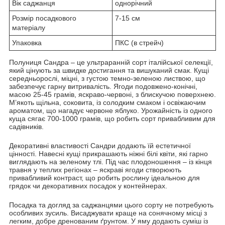
Вік саджанця
однорічний
Розмір посадкового
7-15 см
матеріалу
Упаковка
ПКС (в стрейч)
Полуниця Сандра – це ультраранній сорт італійської селекції,
який цінують за швидке достигання та вишуканий смак. Кущі
середньорослі, міцні, з густою темно-зеленою листвою, що
забезпечує гарну витривалість. Ягоди подовжено-конічні,
масою 25-45 грамів, яскраво-червоні, з блискучою поверхнею.
М’якоть щільна, соковита, із солодким смаком і освіжаючим
ароматом, що нагадує червоне яблуко. Урожайність із одного
куща сягає 700-1000 грамів, що робить сорт привабливим для
садівників.
Декоративні властивості Сандри додають їй естетичної
цінності. Навесні кущі прикрашають ніжні білі квіти, які гарно
виглядають на зеленому тлі. Під час плодоношення – із кінця
травня у теплих регіонах – яскраві ягоди створюють
привабливий контраст, що робить рослину ідеальною для
грядок чи декоративних посадок у контейнерах.
Посадка та догляд за саджанцями цього сорту не потребують
особливих зусиль. Висаджувати краще на сонячному місці з
легким, добре дренованим ґрунтом. У яму додають суміш із