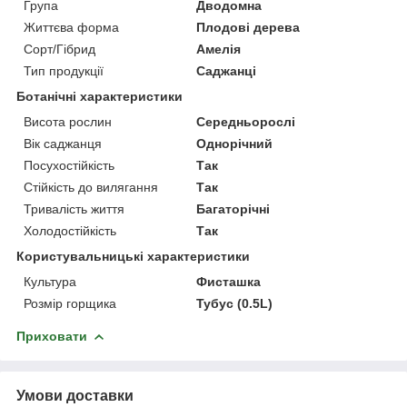
Група
Дводомна
Життєва форма
Плодові дерева
Сорт/Гібрид
Амелія
Тип продукції
Саджанці
Ботанічні характеристики
Висота рослин
Середньорослі
Вік саджанця
Однорічний
Посухостійкість
Так
Стійкість до вилягання
Так
Тривалість життя
Багаторічні
Холодостійкість
Так
Користувальницькі характеристики
Культура
Фисташка
Розмір горщика
Тубус (0.5L)
Приховати
Умови доставки