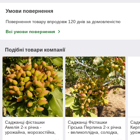
Умови повернення
Повернення товару впродовж 120 днів за домовленістю
Всі умови повернення
Подібні товари компанії
Саджанці фісташки
Саджанці Фісташки
Садж
Амелія 2-х річна -
Гірська Перлина 2-х річна
Кирг
урожайна, морозостійка,
- великоплідна, солодка,
урож
крупноплідна
невибаглива
про