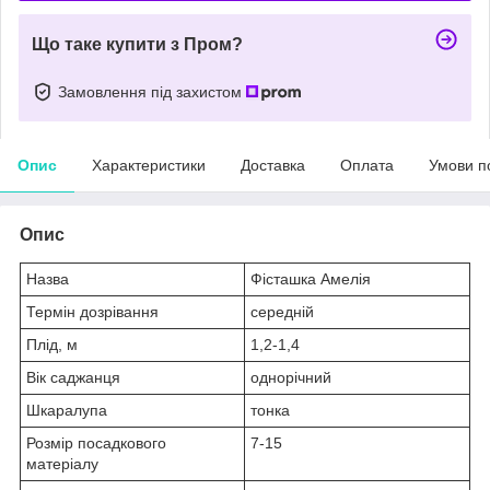
Що таке купити з Пром?
Замовлення під захистом
Опис
Характеристики
Доставка
Оплата
Умови п
Опис
Назва
Фісташка Амелія
Термін дозрівання
середній
Плід, м
1,2-1,4
Вік саджанця
однорічний
Шкаралупа
тонка
Розмір посадкового
7-15
матеріалу