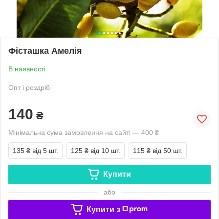
Фісташка Амелія
В наявності
Опт і роздріб
140
₴
Мінімальна сума замовлення на сайті — 400 ₴
135 ₴
від 5 шт.
125 ₴
від 10 шт.
115 ₴
від 50 шт.
Купити
або
Купити з