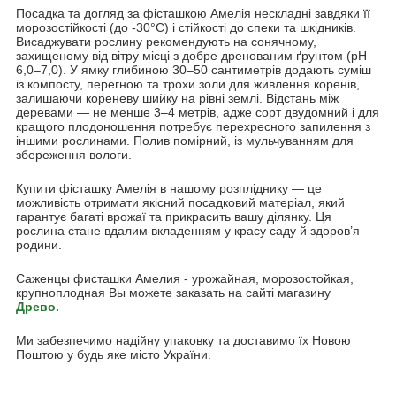
Посадка та догляд за фісташкою Амелія нескладні завдяки її
морозостійкості (до -30°C) і стійкості до спеки та шкідників.
Висаджувати рослину рекомендують на сонячному,
захищеному від вітру місці з добре дренованим ґрунтом (pH
6,0–7,0). У ямку глибиною 30–50 сантиметрів додають суміш
із компосту, перегною та трохи золи для живлення коренів,
залишаючи кореневу шийку на рівні землі. Відстань між
деревами — не менше 3–4 метрів, адже сорт двудомний і для
кращого плодоношення потребує перехресного запилення з
іншими рослинами. Полив помірний, із мульчуванням для
збереження вологи.
Купити фісташку Амелія в нашому розпліднику — це
можливість отримати якісний посадковий матеріал, який
гарантує багаті врожаї та прикрасить вашу ділянку. Ця
рослина стане вдалим вкладенням у красу саду й здоров’я
родини.
Саженцы фисташки Амелия - урожайная, морозостойкая,
крупноплодная Вы можете заказать на сайті магазину
Древо.
Ми забезпечимо надійну упаковку та доставимо їх Новою
Поштою у будь яке місто України.