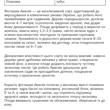
Упаковка
тубус
Фісташка Амелія — це ексклюзивний сорт, адаптований до
вирощування в кліматичних умовах України, що робить його
привабливим для садівників. Дерево середньоросле, досягає
висоти 4–7 метрів, із розлогою ажурною кроною, яка додає
йому декоративності. Плоди дозрівають у період із вересня по
жовтень, мають масу 1,2–1,5 грама, світло-зелене ядро з
м’якою маслянистою текстурою та приємним горіховим
смаком. Урожайність із дорослого дерева може сягати 8–25
кілограмів за сезон, залежно від догляду, хоча плодоношення
настає лише на 6–7 рік.
Декоративні властивості цього сорту не менш важливі: навесні
дерево цвіте дрібними квітками у квітні-травні, створюючи
ніжний фон, а восени плоди додають контрасту густому
зеленому листю. Це робить Амелію ідеальною для
озеленення садів чи присадибних ділянок, поєднуючи
естетику з практичною цінністю.
Користь фісташки Амелія полягає у високому вмісті поживних
речовин: ядра багаті на клітковину, рослинний білок, вітаміни
Е та А, а також магній і залізо, що сприяють підтримці
здоров’я шкіри, молодості та загального тонусу організму.
Плоди вживають сушеними чи обсмаженими, зберігаючи їх до
року.