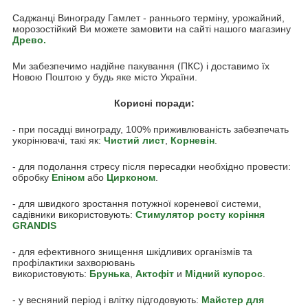
Саджанці Винограду Гамлет - раннього терміну, урожайний,
морозостійкий Ви можете замовити на сайті нашого магазину
Древо
.
Ми забезпечимо надійне пакування (ПКС) і доставимо їх
Новою Поштою у будь яке місто України.
Корисні поради:
- при посадці винограду, 100% приживлюваність забезпечать
укорінювачі, такі як:
Чистий лист
,
Корневін
.
- для подолання стресу після пересадки необхідно провести:
обробку
Епіном
або
Цирконом
.
- для швидкого зростання потужної кореневої системи,
садівники використовують:
Стимулятор росту коріння
GRANDIS
- для ефективного знищення шкідливих організмів та
профілактики захворювань
використовують:
Брунька
,
Актофіт
и
Мідний купорос
.
- у весняний період і влітку підгодовують:
Майстер для