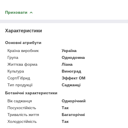
Приховати
Характеристики
Основні атрибути
Країна виробник
Україна
Група
Однодомна
Життєва форма
Ліана
Культура
Виноград
Сорт/Гібрид
Эффект ОМ
Тип продукції
Саджанці
Ботанічні характеристики
Вік саджанця
Однорічний
Посухостійкість
Так
Тривалість життя
Багаторічні
Холодостійкість
Так