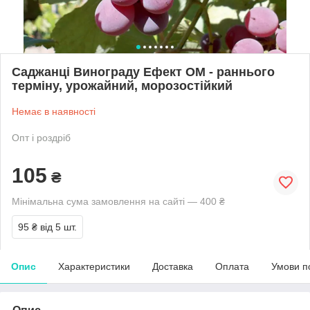
Саджанці Винограду Ефект ОМ - раннього
терміну, урожайний, морозостійкий
Немає в наявності
Опт і роздріб
105
₴
Мінімальна сума замовлення на сайті — 400 ₴
95 ₴
від 5 шт.
Опис
Характеристики
Доставка
Оплата
Умови п