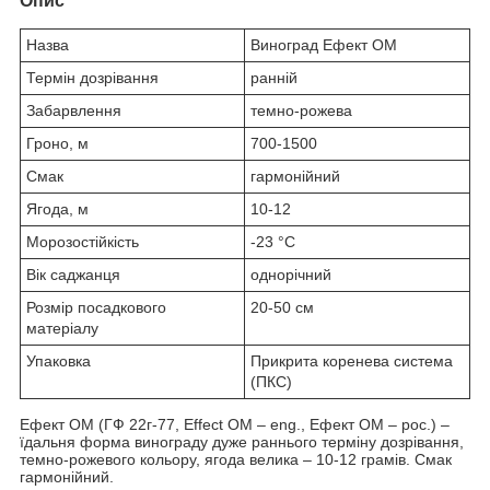
Опис
Назва
Виноград Ефект ОМ
Термін дозрівання
ранній
Забарвлення
темно-рожева
Гроно, м
700-1500
Смак
гармонійний
Ягода, м
10-12
Морозостійкість
-23 °С
Вік саджанця
однорічний
Розмір посадкового
20-50 см
матеріалу
Упаковка
Прикрита коренева система
(ПКС)
Ефект ОМ (ГФ 22г-77, Effect OM – eng., Ефект ОМ – рос.) –
їдальня форма винограду дуже раннього терміну дозрівання,
темно-рожевого кольору, ягода велика – 10-12 грамів. Смак
гармонійний.