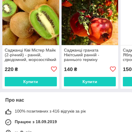
Саджанці Ківі Містер Майк
Саджанці граната
Садж
(2-річний) - ранній,
Нікітський ранній -
Яблу
дводомний, морозостійкий
раннього терміну
стро
дозрівання, невибагливий,
моро
220
140
150
морозостійкий Р9
₴
₴
Купити
Купити
Про нас
100% позитивних з 416 відгуків за рік
Працює з 18.09.2019