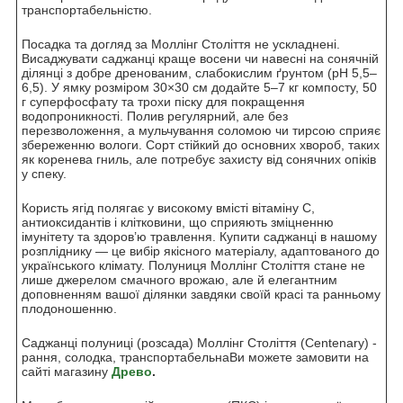
транспортабельністю.
Посадка та догляд за Моллінг Століття не ускладнені.
Висаджувати саджанці краще восени чи навесні на сонячній
ділянці з добре дренованим, слабокислим ґрунтом (pH 5,5–
6,5). У ямку розміром 30×30 см додайте 5–7 кг компосту, 50
г суперфосфату та трохи піску для покращення
водопроникності. Полив регулярний, але без
перезволоження, а мульчування соломою чи тирсою сприяє
збереженню вологи. Сорт стійкий до основних хвороб, таких
як коренева гниль, але потребує захисту від сонячних опіків
у спеку.
Користь ягід полягає у високому вмісті вітаміну С,
антиоксидантів і клітковини, що сприяють зміцненню
імунітету та здоров’ю травлення. Купити саджанці в нашому
розпліднику — це вибір якісного матеріалу, адаптованого до
українського клімату. Полуниця Моллінг Століття стане не
лише джерелом смачного врожаю, але й елегантним
доповненням вашої ділянки завдяки своїй красі та ранньому
плодоношенню.
Саджанці полуниці (розсада) Моллінг Століття (Centenary) -
рання, солодка, транспортабельнаВи можете замовити на
сайті магазину
Древо
.