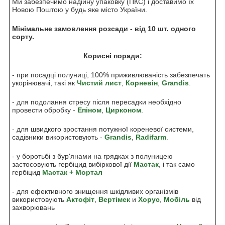
Ми забезпечимо надійну упаковку (ПКС) і доставимо їх
Новою Поштою у будь яке місто України.
Мінімальне замовлення розсади - від 10 шт. одного
сорту.
Корисні поради:
- при посадці полуниці, 100% приживлюваність забезпечать
укорінювачі, такі як
Чистий лист
,
Корневін
,
Grandis
.
- для подолання стресу після пересадки необхідно
провести обробку -
Епіном
,
Цирконом
.
- для швидкого зростання потужної кореневої системи,
садівники використовують -
Grandis
,
Radifarm
.
- у боротьбі з бур'янами на грядках з полуницею
застосовують гербіцид вибіркової дії
Мастак
, і так само
гербіцид
Мастак + Мортал
- для ефективного знищення шкідливих організмів
використовують
Акто
фіт
,
Вертімек
и
Хорус
,
Мобіль
від
захворювань