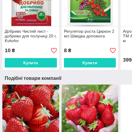
Добриво Чистий лист -
Регулятор роста Циркон 2
Агро
добриво для полуниці 20 г,
мл Швидка допомога
ТМ A
Kvitofor
м
10
8
₴
₴
399
Купити
Купити
Подібні товари компанії