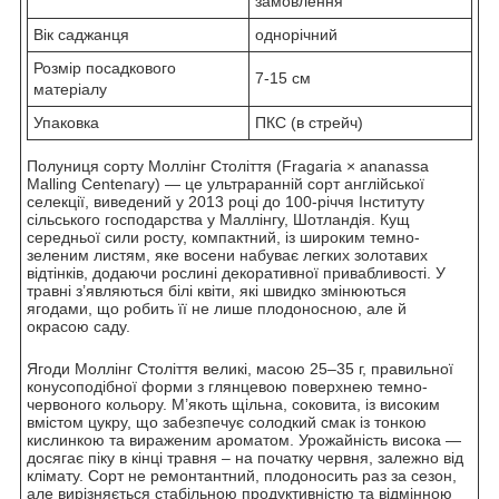
замовлення
Вік саджанця
однорічний
Розмір посадкового
7-15 см
матеріалу
Упаковка
ПКС (в стрейч)
Полуниця сорту Моллінг Століття (Fragaria × ananassa
Malling Centenary) — це ультраранній сорт англійської
селекції, виведений у 2013 році до 100-річчя Інституту
сільського господарства у Маллінгу, Шотландія. Кущ
середньої сили росту, компактний, із широким темно-
зеленим листям, яке восени набуває легких золотавих
відтінків, додаючи рослині декоративної привабливості. У
травні з’являються білі квіти, які швидко змінюються
ягодами, що робить її не лише плодоносною, але й
окрасою саду.
Ягоди Моллінг Століття великі, масою 25–35 г, правильної
конусоподібної форми з глянцевою поверхнею темно-
червоного кольору. М’якоть щільна, соковита, із високим
вмістом цукру, що забезпечує солодкий смак із тонкою
кислинкою та вираженим ароматом. Урожайність висока —
досягає піку в кінці травня – на початку червня, залежно від
клімату. Сорт не ремонтантний, плодоносить раз за сезон,
але вирізняється стабільною продуктивністю та відмінною