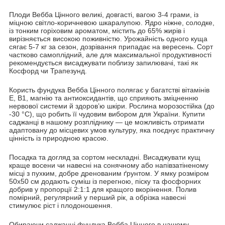
Плоди Вебба Цінного великі, довгасті, вагою 3-4 грами, із
міцною світло-коричневою шкаралупою. Ядро ніжне, солодке,
із тонким горіховим ароматом, містить до 65% жирів і
вирізняється високою поживністю. Урожайність одного куща
сягає 5-7 кг за сезон, дозрівання припадає на вересень. Сорт
частково самоплідний, але для максимальної продуктивності
рекомендується висаджувати поблизу запилювачі, такі як
Косфорд чи Трапезунд.
Користь фундука Вебба Цінного полягає у багатстві вітамінів
Е, В1, магнію та антиоксидантів, що сприяють зміцненню
нервової системи й здоров’ю шкіри. Рослина морозостійка (до
-30 °C), що робить її чудовим вибором для України. Купити
саджанці в нашому розпліднику — це можливість отримати
адаптовану до місцевих умов культуру, яка поєднує практичну
цінність із природною красою.
Посадка та догляд за сортом нескладні. Висаджувати кущ
краще восени чи навесні на сонячному або напівзатіненому
місці з пухким, добре дренованим ґрунтом. У ямку розміром
50х50 см додають суміш із перегною, піску та фосфорних
добрив у пропорції 2:1:1 для кращого вкорінення. Полив
помірний, регулярний у перший рік, а обрізка навесні
стимулює ріст і плодоношення.
Обираючи саджанці фундука Вебба Цінного в нашому