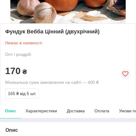
Фундук Вебба Цінний (двухрічний)
Немає в наявності
Опт і роздріб
170
₴
Мінімальна сума замовлення на сайті — 400 ₴
165 ₴
від 5 шт.
Опис
Характеристики
Доставка
Оплата
Умови п
Опис