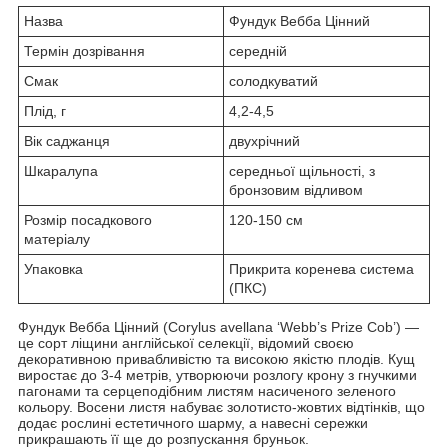
Назва
Фундук Вебба Цінний
Термін дозрівання
середній
Смак
солодкуватий
Плід, г
4,2-4,5
Вік саджанця
двухрічний
Шкаралупа
середньої щільності, з
бронзовим відливом
Розмір посадкового
120-150 см
матеріалу
Упаковка
Прикрита коренева система
(ПКС)
Фундук Вебба Цінний (Corylus avellana ‘Webb’s Prize Cob’) —
це сорт ліщини англійської селекції, відомий своєю
декоративною привабливістю та високою якістю плодів. Кущ
виростає до 3-4 метрів, утворюючи розлогу крону з гнучкими
пагонами та серцеподібним листям насиченого зеленого
кольору. Восени листя набуває золотисто-жовтих відтінків, що
додає рослині естетичного шарму, а навесні сережки
прикрашають її ще до розпускання бруньок.