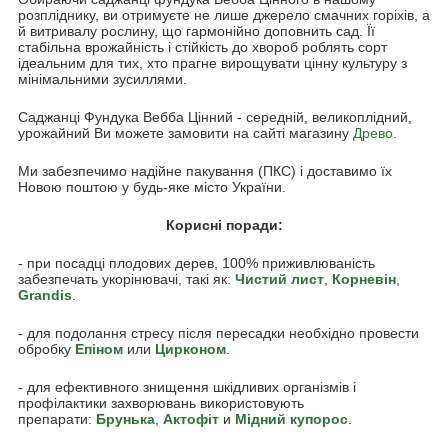
розпліднику, ви отримуєте не лише джерело смачних горіхів, а
й витривалу рослину, що гармонійно доповнить сад. Її
стабільна врожайність і стійкість до хвороб роблять сорт
ідеальним для тих, хто прагне вирощувати цінну культуру з
мінімальними зусиллями.
Саджанці Фундука Вебба Цінний - середній, великоплідний,
урожайний Ви можете замовити на сайті магазину
Древо.
Ми забезпечимо надійне пакування (ПКС) і доставимо їх
Новою поштою у будь-яке місто України.
Корисні поради:
- при посадці плодових дерев, 100% приживлюваність
забезпечать укорінювачі, такі як:
Чистий лист
,
Корневін
,
Grandis
.
- для подолання стресу після пересадки необхідно провести
обробку
Епіном
или
Цирконом
.
- для ефективного знищення шкідливих організмів і
профілактики захворювань використовують
препарати:
Брунька
,
Акто
фіт
и
Мідний купорос
.