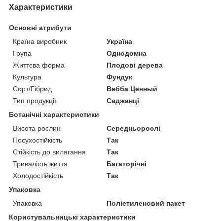
Характеристики
Основні атрибути
Країна виробник
Україна
Група
Однодомна
Життєва форма
Плодові дерева
Культура
Фундук
Сорт/Гібрид
Вебба Ценный
Тип продукції
Саджанці
Ботанічні характеристики
Висота рослин
Середньорослі
Посухостійкість
Так
Стійкість до вилягання
Так
Тривалість життя
Багаторічні
Холодостійкість
Так
Упаковка
Упаковка
Поліетиленовий пакет
Користувальницькі характеристики