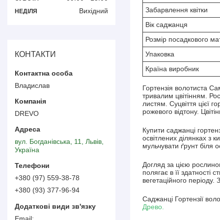
Забарвлення квітки
Вихідний
НЕДІЛЯ
Вік саджанця
Розмір посадкового ма
КОНТАКТИ
Упаковка
Країна виробник
Владислав
Гортензія волотиста Са
тривалим цвітінням. Ро
листям. Суцвіття цієї го
рожевого відтону. Цвіт
DREVO
Купити саджанці гортен
освітлених ділянках з 
вул. Богданівська, 11, Львів,
мульчувати ґрунт біля 
Україна
Догляд за цією рослиною
полягає в її здатності 
+380 (97) 559-38-78
вегетаційного періоду. 
+380 (93) 377-96-94
Саджанці Гортензії вол
Древо.