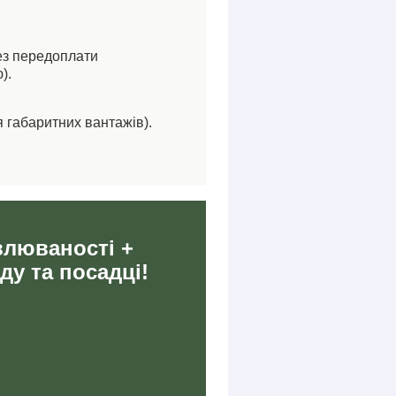
ез передоплати
).
я габаритних вантажів).
влюваності +
ду та посадці!