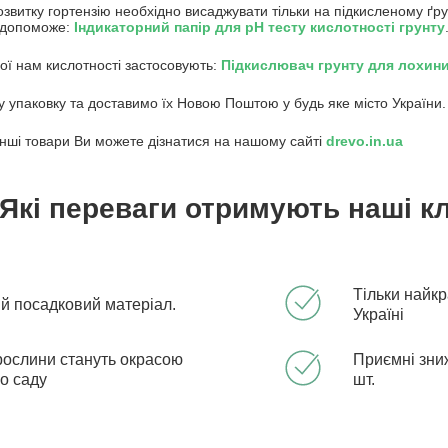
звитку гортензію необхідно висаджувати тільки на підкисленому ґру
ї допоможе:
Індикаторний папір для pH тесту кислотності грунту
ої нам кислотності застосовують:
Підкислювач грунту для лохини
 упаковку та доставимо їх Новою Поштою у будь яке місто України.
інші товари Ви можете дізнатися на нашому сайті
drevo.in.ua
Які переваги отримують наші кл
Тільки найкр
ий посадковий матеріал.
Україні
рослини стануть окрасою
Приємні зниж
о саду
шт.