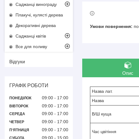
Саджанці винограду
Плакучі, кулясті дерева
Декоративні дерева
по
Саджанці квітів
Все для поливу
Відгуки
Опис
ГРАФІК РОБОТИ
Назва лат.
09:00
17:00
ПОНЕДІЛОК
Назва
09:00
17:00
ВІВТОРОК
09:00
17:00
В/Ш куща
СЕРЕДА
09:00
17:00
ЧЕТВЕР
09:00
17:00
ПʼЯТНИЦЯ
Час цвітіння
09:00
15:00
СУБОТА