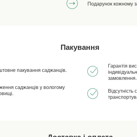
Подарунок кожному з
Пакування
Гарантія ви
штовне пакування саджанців.
індивідуальн
замовлення.
ження саджанців у вологому
Відсутність 
овищі.
транспортув