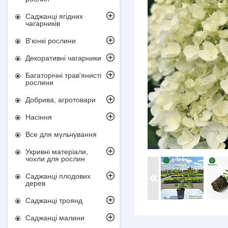
Саджанці ягідних
чагарників
В'юнкі рослини
Декоративні чагарники
Багаторічні трав'янисті
рослини
Добрива, агротовари
Насіння
Все для мульчування
Укривні матеріали,
чохли для рослин
Саджанці плодових
дерев
Саджанці троянд
Саджанці малини