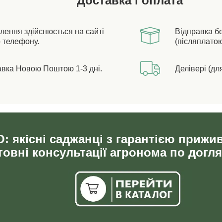
Доставка і оплата
лення здійснюється на сайті
Відправка б
 телефону.
(післяплатою
авка Новою Поштою 1-3 дні.
Делівері (дл
: якісні саджанці з гарантією прижи
овні консультації агронома по догля