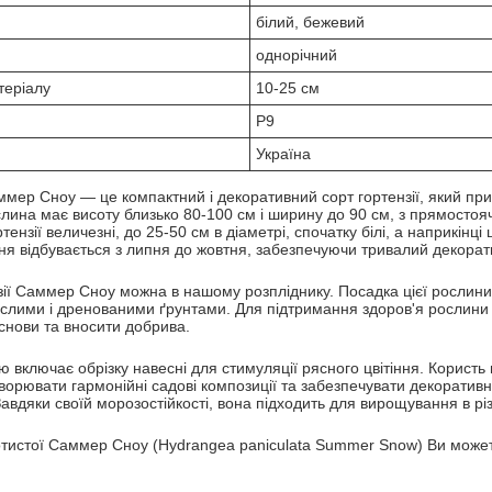
білий, бежевий
однорічний
теріалу
10-25 см
Р9
Україна
ммер Сноу — це компактний і декоративний сорт гортензії, який пр
слина має висоту близько 80-100 см і ширину до 90 см, з прямосто
ртензії величезні, до 25-50 см в діаметрі, спочатку білі, а наприкінці
іння відбувається з липня до жовтня, забезпечуючи тривалий декора
зії Саммер Сноу можна в нашому розпліднику. Посадка цієї рослин
кислими і дренованими ґрунтами. Для підтримання здоров'я рослини
основи та вносити добрива.
 включає обрізку навесні для стимуляції рясного цвітіння. Користь в
створювати гармонійні садові композиції та забезпечувати декорати
Завдяки своїй морозостійкості, вона підходить для вирощування в рі
отистої Саммер Сноу (Hydrangea paniculata Summer Snow) Ви может