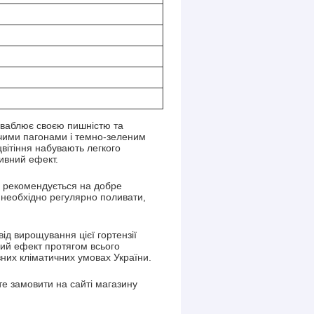
иваблює своєю пишністю та
ячими пагонами і темно-зеленим
 цвітіння набувають легкого
тивний ефект.
и рекомендується на добре
 необхідно регулярно поливати,
ід вирощування цієї гортензії
вний ефект протягом всього
зних кліматичних умовах України.
е замовити на сайті магазину