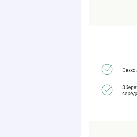
Безко
Збере
серед