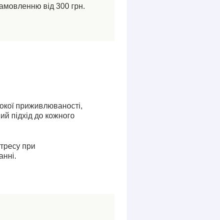
амовленню від 300 грн.
сокої приживлюваності,
ий підхід до кожного
стресу при
анні.