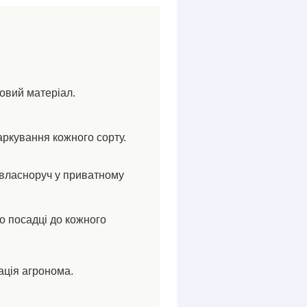
ковий матеріал.
аркування кожного сорту.
власноруч у приватному
по посадці до кожного
ація агронома.