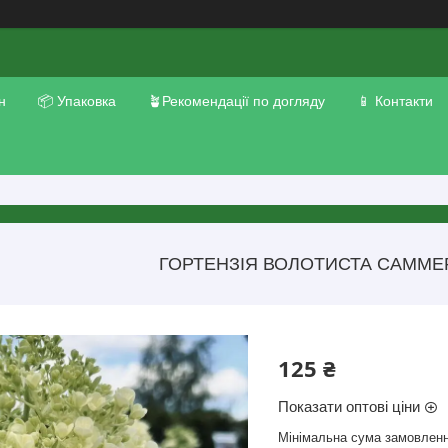
н
📦 Упаковка
🪴Рекомендації по догляду
📱 Контакти
ГОРТЕНЗІЯ ВОЛОТИСТА САММЕ
125 ₴
Показати оптові ціни
Мінімальна сума замовленн