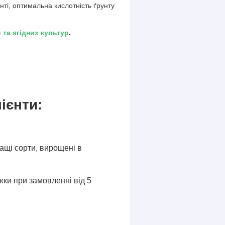
нті, оптимальна кислотність ґрунту
.
 та ягідних культур
.
ієнти:
ащі сорти, вирощені в
ки при замовленні від 5