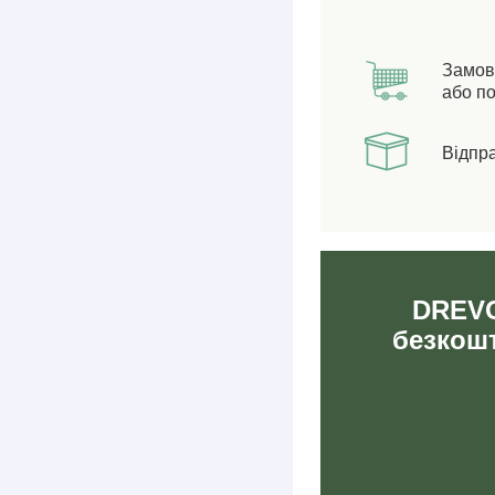
Замов
або по
Відпр
DREVO
безкошт