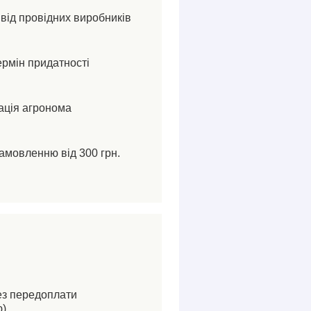
від провідних виробників
ермін придатності
ація агронома
амовленню від 300 грн.
ез передоплати
).