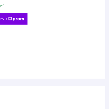
ріб
ити з