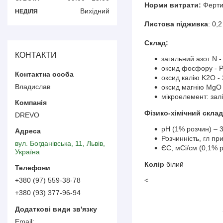
Норми витрати:
Фертиг
Вихідний
НЕДІЛЯ
Листова підживка
: 0,
Cклад:
КОНТАКТИ
загальний азот N -
оксид фосфору - P
оксид калію K2O -
Владислав
оксид магнію MgO
мікроелемент: залі
Фізико-хімічний склад
DREVO
pH (1% розчин) – 3
Розчинність, гл пр
вул. Богданівська, 11, Львів,
ЄС, мСі/см (0,1% р
Україна
Колір
білий
<
+380 (97) 559-38-78
+380 (93) 377-96-94