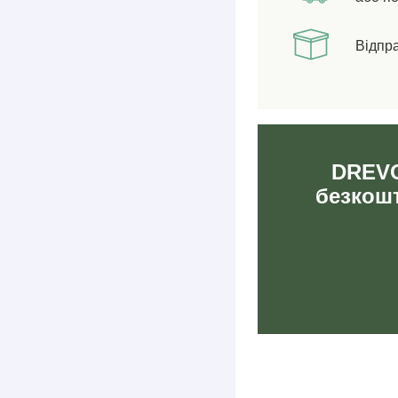
Відпр
DREVO
безкошт