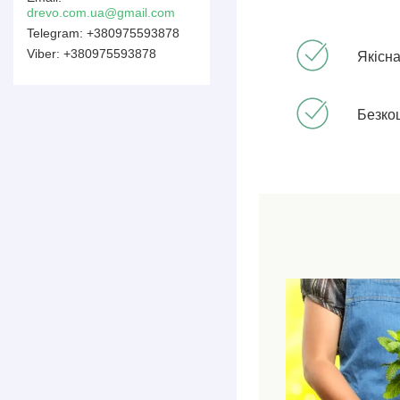
drevo.com.ua@gmail.com
+380975593878
+380975593878
Якісна
Безко