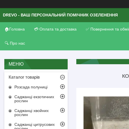
DREVO - ВАШ ПЕРСОНАЛЬНИЙ ПОМІЧНИК ОЗЕЛЕНЕННЯ
🏠Головна
💳 Оплата та доставка
✅ Повернення та обмі
🔍 Про нас
КО
Каталог товарів
Розсада полуниці
Саджанці екзотичних
рослин
Саджанці хвойних
рослин
Саджанці цитрусових
рослин