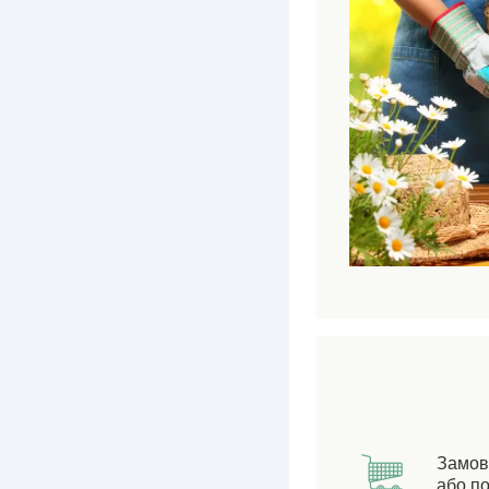
Замов
або по