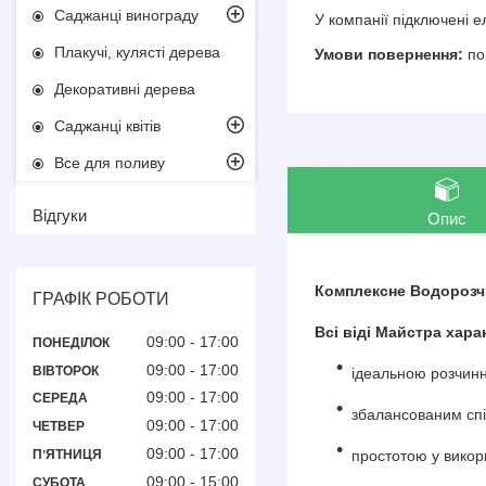
Саджанці винограду
У компанії підключені 
Плакучі, кулясті дерева
по
Декоративні дерева
Саджанці квітів
Все для поливу
Відгуки
Опис
Комплексне Водорозчи
ГРАФІК РОБОТИ
Всі віді Майстра хар
09:00
17:00
ПОНЕДІЛОК
09:00
17:00
ВІВТОРОК
ідеальною розчинн
09:00
17:00
СЕРЕДА
збалансованим спі
09:00
17:00
ЧЕТВЕР
09:00
17:00
простотою у викор
ПʼЯТНИЦЯ
09:00
15:00
СУБОТА