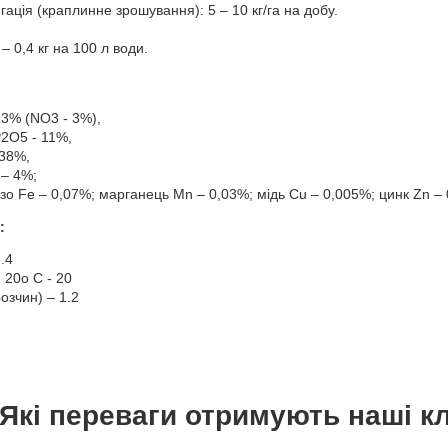
ація (краплинне зрошування): 5 – 10 кг/га на добу.
2 – 0,4 кг на 100 л води.
 3% (NO3 - 3%),
2O5 - 11%,
 38%,
 – 4%;
зо Fe – 0,07%; марганець Mn – 0,03%; мідь Cu – 0,005%; цинк Zn – 
:
.4
и 20o С - 20
озчин) – 1.2
Які переваги отримують наші кл