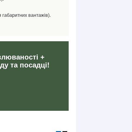
я габаритних вантажів).
влюваності +
ду та посадці!