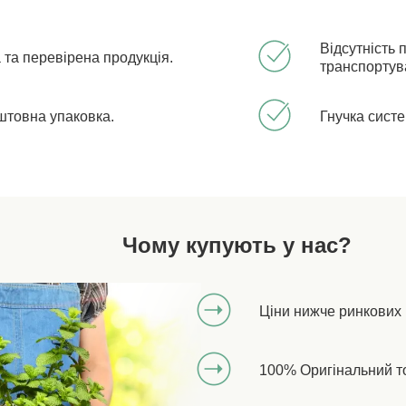
Відсутність 
 та перевірена продукція.
транспортув
штовна упаковка.
Гнучка систе
Чому купують у нас?
Ціни нижче ринкових
100% Оригінальний т