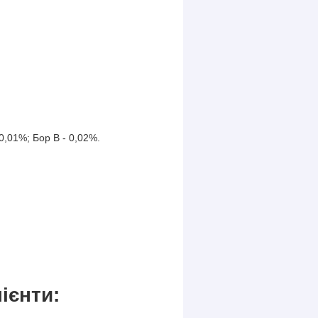
0,01%; Бор B - 0,02%.
ієнти: