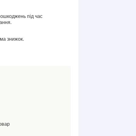
пошкоджень під час
ання.
ма знижок.
овар