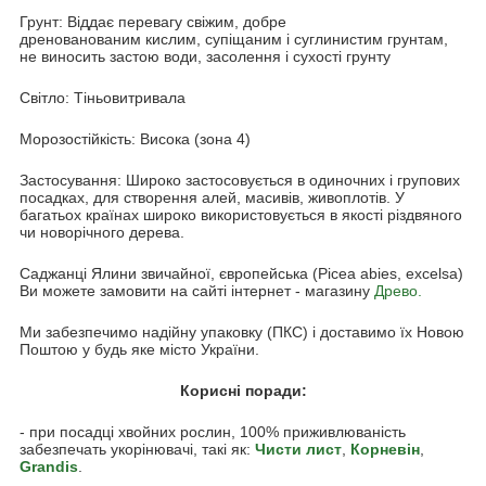
Грунт: Віддає перевагу свіжим, добре
дренованованим кислим, супіщаним і суглинистим грунтам,
не виносить застою води, засолення і сухості грунту
Світло: Тіньовитривала
Морозостійкість: Висока (зона 4)
Застосування: Широко застосовується в одиночних і групових
посадках, для створення алей, масивів, живоплотів. У
багатьох країнах широко використовується в якості різдвяного
чи новорічного дерева.
Саджанці Ялини звичайної, європейська (Picea abies, excelsa)
Ви можете замовити на сайті інтернет - магазину
Древо.
Ми забезпечимо надійну упаковку (ПКС) і доставимо їх Новою
Поштою у будь яке місто України.
Корисні поради:
- при посадці хвойних рослин, 100% приживлюваність
забезпечать укорінювачі, такі як:
Чисти лист
,
Корневін
,
Grandis
.