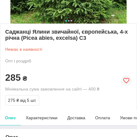
Саджанці Ялини звичайної, європейська, 4-х
річна (Picea abies, excelsa) С3
Немає в наявності
Опт і роздріб
285
₴
Мінімальна сума замовлення на сайті — 400 ₴
275 ₴
від 5 шт.
Опис
Характеристики
Доставка
Оплата
Умови п