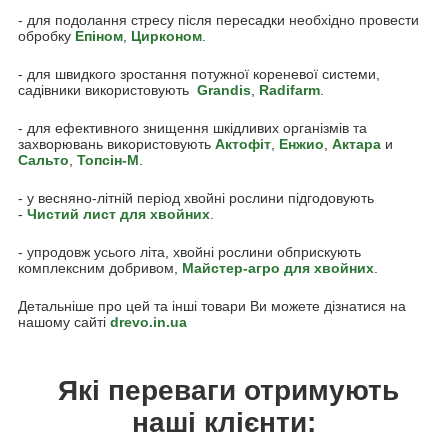
- для подолання стресу після пересадки необхідно провести
обробку
Епіном
,
Цирконом
.
- для швидкого зростання потужної кореневої системи,
садівники використовують
Grandis
,
Radifarm
.
- для ефективного знищення шкідливих організмів та
захворювань використовують
Актофіт
,
Енжио
,
Актара
и
Сальто
,
Топсін-М
.
- у весняно-літній період хвойні рослини підгодовують
-
Чистий лист для хвойних
.
- упродовж усього літа, хвойні рослини обприскують
комплексним добривом,
Майстер-агро для хвойних
.
Детальніше про цей та інші товари Ви можете дізнатися на
нашому сайті
drevo.in.ua
Які переваги отримують
наші клієнти: