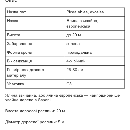
Опис
Назва лат.
Picea abies, excelsa
Назва
Ялина звичайна,
європейська
Висота
до 20 м
Забарвлення
зелена
Форма крони
пірамідальна
Вік саджанця
4-х річний
Розмір посадкового
25-30 см
матеріалу
Упаковка
С3
Ялина звичайна, або ялина європейська — найпоширеніше
хвойне дерево в Європі.
Висота дорослої рослини: 20 м.
Діаметр дорослої рослини: 5 м.