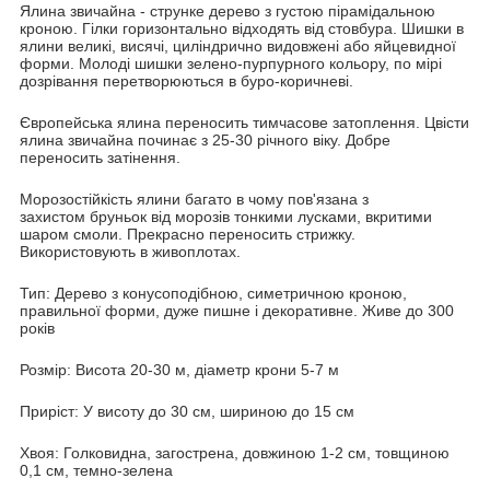
Ялина звичайна - струнке дерево з густою пірамідальною
кроною. Гілки горизонтально відходять від стовбура. Шишки в
ялини великі, висячі, циліндрично видовжені або яйцевидної
форми. Молоді шишки зелено-пурпурного кольору, по мірі
дозрівання перетворюються в буро-коричневі.
Європейська ялина переносить тимчасове затоплення. Цвісти
ялина звичайна починає з 25-30 річного віку. Добре
переносить затінення.
Морозостійкість ялини багато в чому пов'язана з
захистом бруньок від морозів тонкими лусками, вкритими
шаром смоли. Прекрасно переносить стрижку.
Використовують в живоплотах.
Тип: Дерево з конусоподібною, симетричною кроною,
правильної форми, дуже пишне і декоративне. Живе до 300
років
Розмір: Висота 20-30 м, діаметр крони 5-7 м
Приріст: У висоту до 30 см, шириною до 15 см
Хвоя: Голковидна, загострена, довжиною 1-2 см, товщиною
0,1 см, темно-зелена