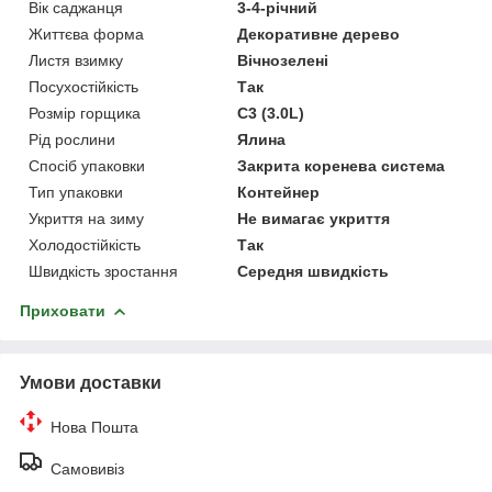
Вік саджанця
3-4-річний
Життєва форма
Декоративне дерево
Листя взимку
Вічнозелені
Посухостійкість
Так
Розмір горщика
C3 (3.0L)
Рід рослини
Ялина
Спосіб упаковки
Закрита коренева система
Тип упаковки
Контейнер
Укриття на зиму
Не вимагає укриття
Холодостійкість
Так
Швидкість зростання
Середня швидкість
Приховати
Умови доставки
Нова Пошта
Самовивіз