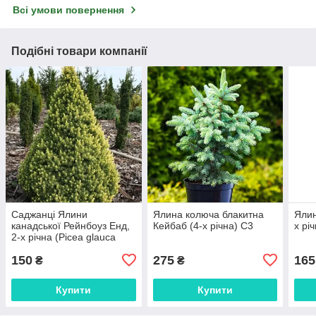
Всі умови повернення
Подібні товари компанії
Саджанці Ялини
Ялина колюча блакитна
Ялин
канадської Рейнбоуз Енд,
Кейбаб (4-х річна) С3
х рі
2-х річна (Picea glauca
Rainbow's Еnd) С1.5
150
275
165
₴
₴
Купити
Купити