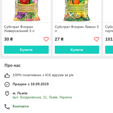
Субстрат Флорин
Субстрат Флорин Лимон 3
Субс
Універсальний 3 л
л
горт
30
27
101
₴
₴
Купити
Купити
Про нас
100% позитивних з 416 відгуків за рік
Працює з 18.09.2019
м. Львів
вул. Богданівська, 11, Львів, Україна
Контакти