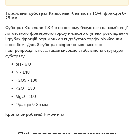
Торфовий субстрат Классман Klasmann TS-4, фракція 0-
25 мм
Субстрат Klasmann TS 4 в основному базуються на комбінації
литовського фрезерного торфу низького ступеня розкладання
і грубих фракцій отриманих з видобутого торфу різьбленим
способом. Даний субстрат відрізняється високою
повітропрохідністю, а також високою стабільністю структури
субстрату.
pH - 6.0
N - 140
P2O5 - 100
K2O - 180
MgO - 100
Фракція 0-25 мм
Країна виробник:
Німеччина.