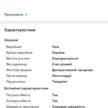
Приховати
Характеристики
Основні
Виробник
Yara
Країна виробник
Україна
Висота рослин
Середньорослі
Вік саджанця
2-во річний
Життєва форма
Декоративний чагарник
Листя взимку
Листопадні
Рід рослини
Тамарікс
Ботанічні характеристики
Посухостійкість
Так
Холодостійкість
Так
Швидкість зростання
Середня швидкість