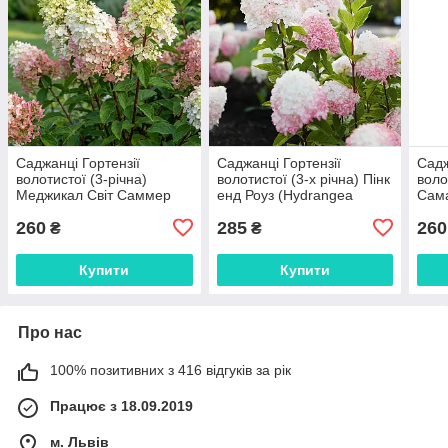
Саджанці Гортензії
Саджанці Гортензії
Садж
волотистої (3-річна)
волотистої (3-х річна) Пінк
воло
Меджикал Світ Саммер
енд Роуз (Hydrangea
Сама
(Hydrangea paniculata
paniculata Pink and Rose)
Фран
260
285
260
Magical Sweet Summer)
С2
pani
₴
₴
С2
Lydi
Купити
Купити
Про нас
100% позитивних з 416 відгуків за рік
Працює з 18.09.2019
м. Львів