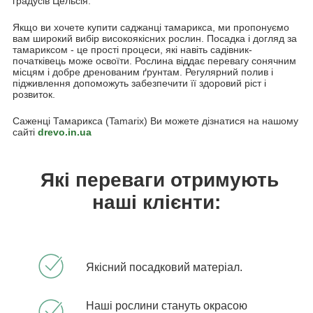
градусів Цельсія.
Якщо ви хочете купити саджанці тамарикса, ми пропонуємо
вам широкий вибір високоякісних рослин. Посадка і догляд за
тамариксом - це прості процеси, які навіть садівник-
початківець може освоїти. Рослина віддає перевагу сонячним
місцям і добре дренованим ґрунтам. Регулярний полив і
підживлення допоможуть забезпечити її здоровий ріст і
розвиток.
Саженці Тамарикса (Tamarix) Ви можете дізнатися на нашому
сайті
drevo.in.ua
Які переваги отримують
наші клієнти:
Якісний посадковий матеріал.
Наші рослини стануть окрасою