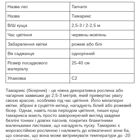
Назва лат.
Tamarix
Назва
Тамарикс
В/Ш куща
2,5-3 / 2-2,5 м
Час цвітіння
червень-жовтень
Забарвлення квітки
рожеві або білі
Вік саджанця
однорічний
Розмір посадкового
25-40 см
матеріалу
Упаковка
С2
Тамарикс (бісерник) - це ніжна декоративна рослина або
чагарник заввишки до 2,5-3 метрів, який привертає увагу
своєю красою, особливо під час цвітіння. Його мініатюрні
квітки, зібрані в суцвіття-китиці, нагадують білий або рожевий
бісер. Однак, навіть поза періодом цвітіння, пишні кущі
тамарикса мають просто заворожуючий вигляд завдяки
безлічі тонких і довгих пагонів, покритих блакитними
маленькими листками, що нагадують луску. Тамарикс є
морозостійкою рослиною і належить до кліматичної зони 6а,
що означає, що вона може витримувати температури до -20