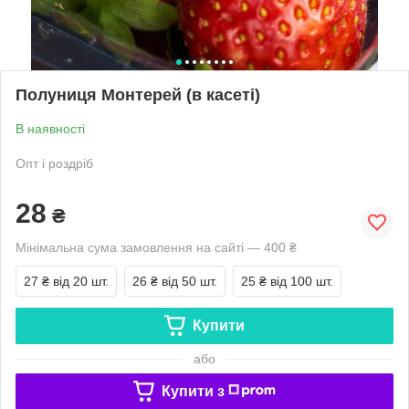
Полуниця Монтерей (в касеті)
В наявності
Опт і роздріб
28
₴
Мінімальна сума замовлення на сайті — 400 ₴
27 ₴
від 20 шт.
26 ₴
від 50 шт.
25 ₴
від 100 шт.
Купити
або
Купити з