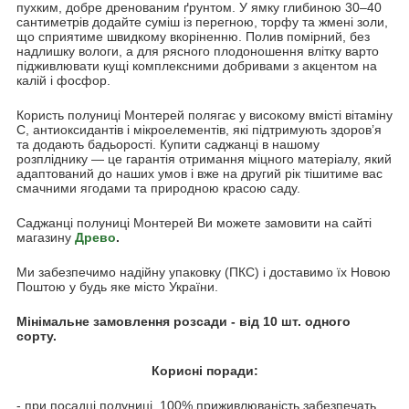
пухким, добре дренованим ґрунтом. У ямку глибиною 30–40
сантиметрів додайте суміш із перегною, торфу та жмені золи,
що сприятиме швидкому вкоріненню. Полив помірний, без
надлишку вологи, а для рясного плодоношення влітку варто
підживлювати кущі комплексними добривами з акцентом на
калій і фосфор.
Користь полуниці Монтерей полягає у високому вмісті вітаміну
С, антиоксидантів і мікроелементів, які підтримують здоров’я
та додають бадьорості. Купити саджанці в нашому
розпліднику — це гарантія отримання міцного матеріалу, який
адаптований до наших умов і вже на другий рік тішитиме вас
смачними ягодами та природною красою саду.
Саджанці полуниці Монтерей Ви можете замовити на сайті
магазину
Древо
.
Ми забезпечимо надійну упаковку (ПКС) і доставимо їх Новою
Поштою у будь яке місто України.
Мінімальне замовлення розсади - від 10 шт. одного
сорту.
Корисні поради:
- при посадці полуниці, 100% приживлюваність забезпечать