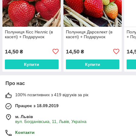
Полуниця Кісс Нелліс (в
Полуниця Дарселект (в
Полу
касеті) + Подарунок
касеті) + Подарунок
+ По
14,50
14,50
14,
₴
₴
Купити
Купити
Про нас
100% позитивних з 419 відгуків за рік
Працює з 18.09.2019
м. Львів
вул. Богданівська, 11, Львів, Україна
Контакти