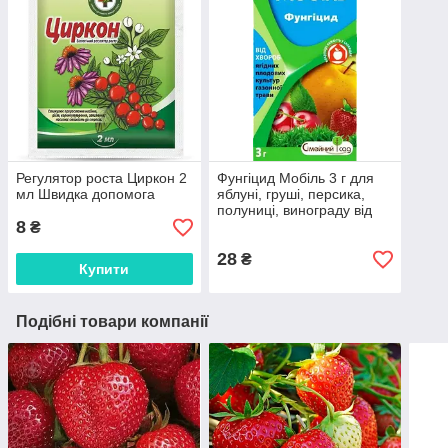
Регулятор роста Циркон 2
Фунгіцид Мобіль 3 г для
мл Швидка допомога
яблуні, груші, персика,
полуниці, винограду від
8
ТМ "Родинний Сад"
₴
28
₴
Купити
Подібні товари компанії