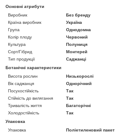
Основні атрибути
Виробник
Без бренду
Країна виробник
Україна
Група
Однодомна
Колір плоду
Червоний
Культура
Полуниця
Сорт/Гібрид
Монтерей
Тип продукції
Саджанці
Ботанічні характеристики
Висота рослин
Низькорослі
Вік саджанця
Однорічний
Посухостійкість
Так
Стійкість до вилягання
Так
Тривалість життя
Багаторічні
Холодостійкість
Так
Упаковка
Упаковка
Поліетиленовий пакет