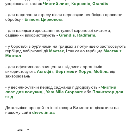
укорінювачі, такі як
Чистий лист
,
Корневін
,
Grandis
.
- для подолання стресу після пересадки необхідно провести
обробку -
Епіном
,
Цирконом
.
- для швидкого зростання потужної кореневої системи,
садівники використовують -
Grandis
,
Radifarm
.
- у боротьбі з бур'янами на грядках з полуницею застосовують
гербіцид вибіркової дії
Мастак
, і так само гербіцид
Мастак +
Мортал
- для ефективного знищення шкідливих організмів
використовують
Акто
фіт
,
Вертімек
и
Хорус
,
Мобіль
від
захворювань
- у весняно-літній період саджанці підгодовують -
Чистий
лист для полуниці
,
Yara Mila Cropcare
або
Плантатор для
ягід
.
Детальніше про цей та інші товари Ви можете дізнатися на
нашому сайті
drevo.in.ua