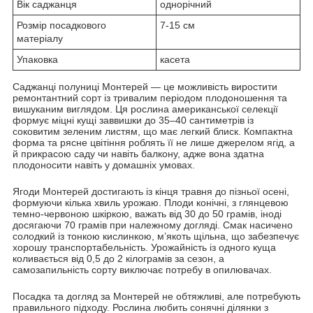
Вік саджанця
однорічний
Розмір посадкового
7-15 см
матеріалу
Упаковка
касета
Саджанці полуниці Монтерей — це можливість виростити
ремонтантний сорт із тривалим періодом плодоношення та
вишуканим виглядом. Ця рослина американської селекції
формує міцні кущі заввишки до 35–40 сантиметрів із
соковитим зеленим листям, що має легкий блиск. Компактна
форма та рясне цвітіння роблять її не лише джерелом ягід, а
й прикрасою саду чи навіть балкону, адже вона здатна
плодоносити навіть у домашніх умовах.
Ягоди Монтерей достигають із кінця травня до пізньої осені,
формуючи кілька хвиль урожаю. Плоди конічні, з глянцевою
темно-червоною шкіркою, важать від 30 до 50 грамів, іноді
досягаючи 70 грамів при належному догляді. Смак насичено
солодкий із тонкою кислинкою, м’якоть щільна, що забезпечує
хорошу транспортабельність. Урожайність із одного куща
коливається від 0,5 до 2 кілограмів за сезон, а
самозапильність сорту виключає потребу в опилювачах.
Посадка та догляд за Монтерей не обтяжливі, але потребують
правильного підходу. Рослина любить сонячні ділянки з