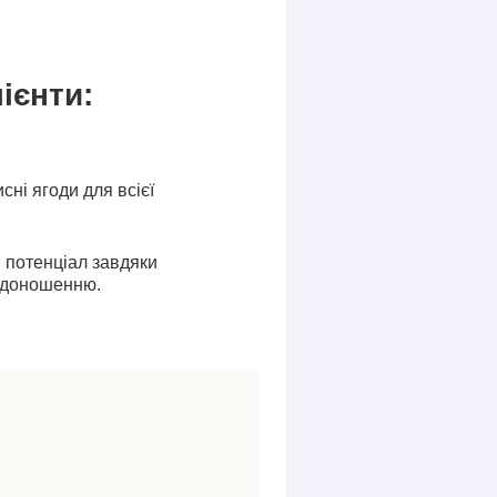
ієнти:
сні ягоди для всієї
 потенціал завдяки
одоношенню.