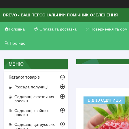
DREVO - ВАШ ПЕРСОНАЛЬНИЙ ПОМІЧНИК ОЗЕЛЕНЕННЯ
🏠Головна
💳 Оплата та доставка
✅ Повернення та обмі
🔍 Про нас
Каталог товарів
Розсада полуниці
Саджанці екзотичних
ВІД 10 ОДИНИЦЬ
рослин
Саджанці хвойних
рослин
Саджанці цитрусових
рослин