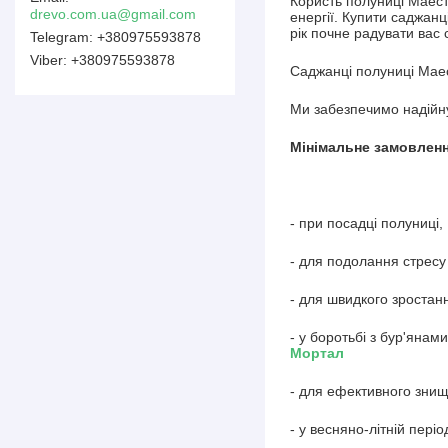
Користь полуниці Маестр
drevo.com.ua@gmail.com
енергії. Купити саджанц
рік почне радувати вас
+380975593878
+380975593878
Саджанці полуниці Мае
Ми забезпечимо надійну
Мінімальне замовлення
- при посадці полуниці,
- для подолання стресу
- для швидкого зростан
- у боротьбі з бур'янам
Мортал
- для ефективного знищ
- у весняно-літній пері