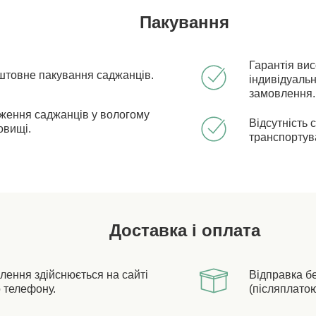
Пакування
Гарантія ви
штовне пакування саджанців.
індивідуальн
замовлення.
ження саджанців у вологому
Відсутність 
овищі.
транспортув
Доставка і оплата
лення здійснюється на сайті
Відправка б
 телефону.
(післяплатою