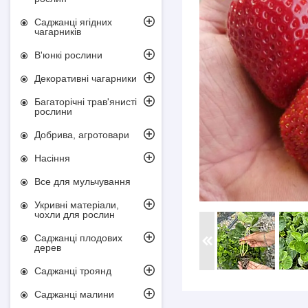
Саджанці ягідних
чагарників
В'юнкі рослини
Декоративні чагарники
Багаторічні трав'янисті
рослини
Добрива, агротовари
Насіння
Все для мульчування
Укривні матеріали,
чохли для рослин
Саджанці плодових
дерев
Саджанці троянд
Саджанці малини