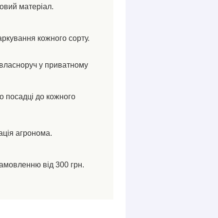
ковий матеріал.
аркування кожного сорту.
власноруч у приватному
по посадці до кожного
ація агронома.
амовленню від 300 грн.