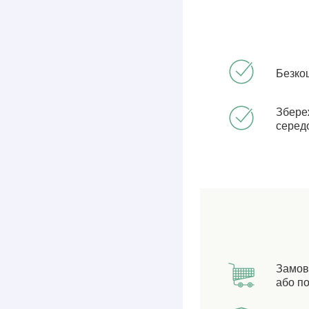
Безко
Збере
серед
Замов
або по