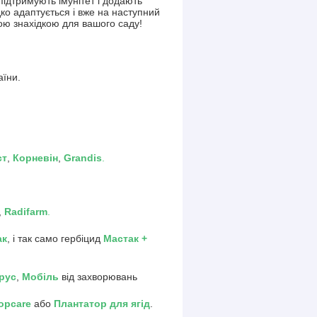
 підтримують імунітет і додають
дко адаптується і вже на наступний
ою знахідкою для вашого саду!
аїни.
ст
,
Корневін
,
Grandis
.
,
Radifarm
.
ак
, і так само гербіцид
Мастак +
рус
,
Мобіль
від захворювань
ropcare
або
Плантатор для ягід
.