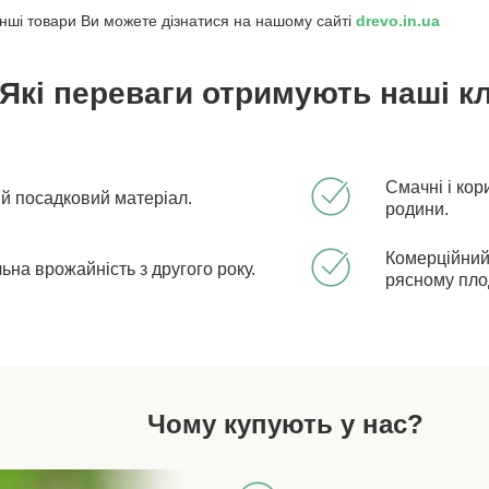
інші товари Ви можете дізнатися на нашому сайті
drevo.in.ua
Які переваги отримують наші кл
Смачні і кори
ий посадковий матеріал.
родини.
Комерційний
ьна врожайність з другого року.
рясному пл
Чому купують у нас?