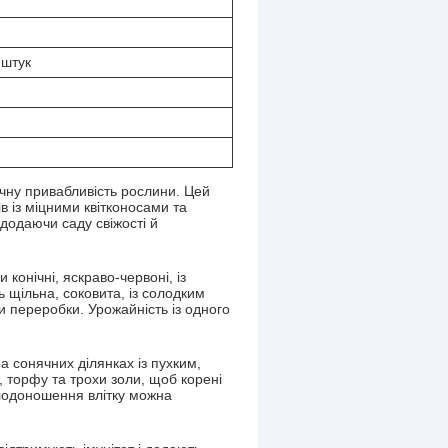
 штук
чну привабливість рослини. Цей
в із міцними квітконосами та
 додаючи саду свіжості й
конічні, яскраво-червоні, із
ь щільна, соковита, із солодким
 переробки. Урожайність із одного
 сонячних ділянках із пухким,
 торфу та трохи золи, щоб корені
плодоношення влітку можна