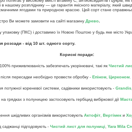
о полягає у високому вмісті вітаміну С, антиоксидантів і цукрів, які
і в нашому розпліднику — це гарантія якісного матеріалу, який шви
 смачними ягодами та природною красою. Цей сорт стане справжнь
стро Ви можете замовити на сайті магазину
Древо
.
 упаковку (ПКС) і доставимо їх Новою Поштою у будь яке місто Укр
 розсади - від 10 шт. одного сорту.
Корисні поради:
 100% приживлюваність забезпечать укорінювачі, такі як
Чистий ли
 після пересадки необхідно провести обробку -
Епіном
,
Цирконом
.
ня потужної кореневої системи, садівники використовують -
Grandis
и на грядках з полуницею застосовують гербіцид вибіркової дії
Маст
ення шкідливих організмів використовують
Акто
фіт
,
Вертімек
и
Хо
од саджанці підгодовують -
Чистий лист для полуниці
,
Yara Mila C