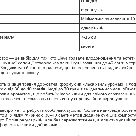
солодка
французька
Мінімальне замовлення 10
однорічний
теріалу
7-15 см
касета
тро — це вибір для тих, хто цінує тривале плодоношення та естети
цузької селекції утворює компактні кущі заввишки до 40 сантиметрі
Завдяки густій кроні та рясному цвітінню рослина виглядає охайно,
довж усього сезону.
ь із кінця травня до жовтня, формуючи кілька хвиль урожаю. Плоди 
ю від 30 до 40 грамів, іноді до 70 грамів за ідеальних умов. М’якот
овим ароматом, що робить їх ідеальними для свіжого споживання чи
мів за сезон, а самозапильність сорту спрощує його вирощування.
аестро не потребують особливих зусиль. Рослина найкраще росте на
ом. У ямку глибиною 30–40 сантиметрів додайте суміш із компосту,
т. Полив регулярний, але без перезволоження, а для стимуляції 
форно-калійними добривами.