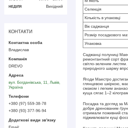
М'якоть
Вихідний
НЕДІЛЯ
Селекція
Кількість в упаковці
Вік саджанця
КОНТАКТИ
Розмір посадкового ма
Упаковка
Владислав
Саджанці полуниці Маес
ремонтантний сорт фран
світло-зеленим листям. 
DREVO
природного шарму впро
Ягоди Маестро достигают
вул. Богданівська, 11, Львів,
глянцевою шкіркою, масо
Україна
смаком і легким ананас
куща сягає 1–2 кілогра
+380 (97) 559-38-78
Посадка та догляд за М
добре дренованим ґрунт
+380 (93) 377-96-94
отримали поживний стар
підживлювати кущі фос