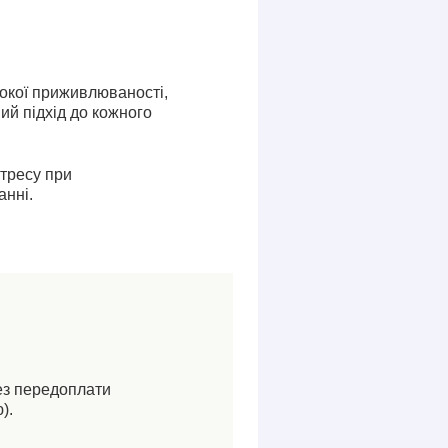
сокої приживлюваності,
ий підхід до кожного
стресу при
анні.
ез передоплати
).