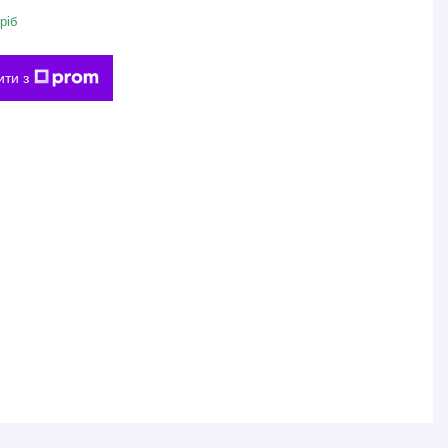
ріб
ити з