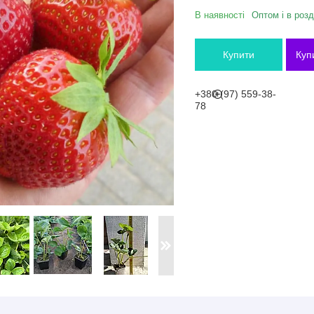
В наявності
Оптом і в розд
Купити
Куп
+380 (97) 559-38-
78