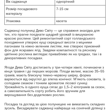
Вік саджанця
однорічний
Розмір посадкового
7-15 см
матеріалу
Упаковка
касета
Саджанці полуниці Диво Світу — це справжня знахідка для
тих, хто прагне поєднати щедрий урожай із вишуканою
красою рослини. Цей ремонтантний сорт голландського
походження утворює кущі середньої висоти з міцними
пагонами та ніжно-зеленим листям, яке створює приємний
фон для яскравих ягід. Завдяки компактності та рясному
цвітінню рослина виглядає привабливо як на грядках, так і в
декоративних посадках.
Ягоди Дива Світу достигають у три-чотири хвилі, починаючи з
кінця травня і до перших морозів. Плоди великі, масою 35–55
грамів, мають блискучу темно-червону шкірку, форма
варіюється від округлої до злегка конічної. М’якоть соковита, із
солодким смаком і тонким ароматом лісової суниці.
Урожайність із одного куща сягає до 1,5–2 кілограмів за сезон,
а самозапильність сорту робить його зручним для
вирощування без додаткових рослин.
Посадка та догляд за цією полуницею не вимагають складних
зусиль. Висаджувати саджанці найкраще на сонячній ділянці з