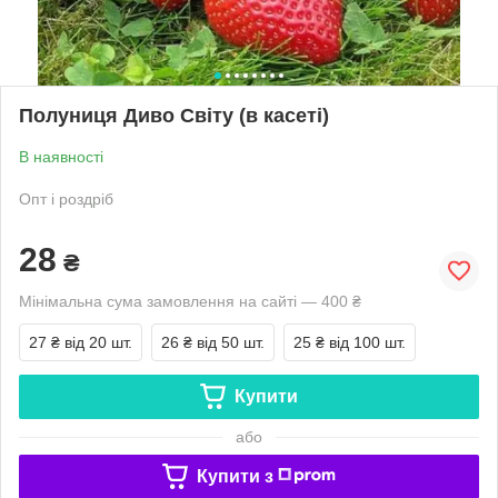
Полуниця Диво Світу (в касеті)
В наявності
Опт і роздріб
28
₴
Мінімальна сума замовлення на сайті — 400 ₴
27 ₴
від 20 шт.
26 ₴
від 50 шт.
25 ₴
від 100 шт.
Купити
або
Купити з