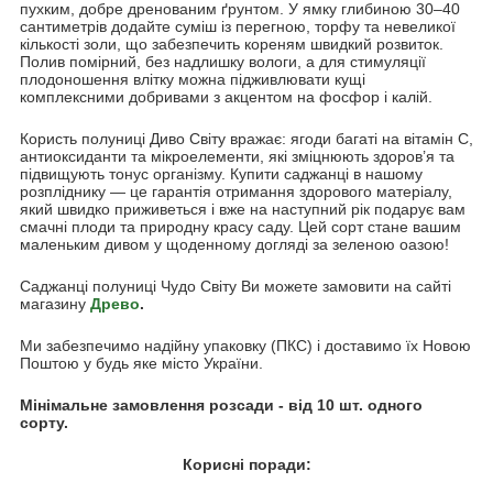
пухким, добре дренованим ґрунтом. У ямку глибиною 30–40
сантиметрів додайте суміш із перегною, торфу та невеликої
кількості золи, що забезпечить кореням швидкий розвиток.
Полив помірний, без надлишку вологи, а для стимуляції
плодоношення влітку можна підживлювати кущі
комплексними добривами з акцентом на фосфор і калій.
Користь полуниці Диво Світу вражає: ягоди багаті на вітамін С,
антиоксиданти та мікроелементи, які зміцнюють здоров’я та
підвищують тонус організму. Купити саджанці в нашому
розпліднику — це гарантія отримання здорового матеріалу,
який швидко приживеться і вже на наступний рік подарує вам
смачні плоди та природну красу саду. Цей сорт стане вашим
маленьким дивом у щоденному догляді за зеленою оазою!
Саджанці полуниці Чудо Світу Ви можете замовити на сайті
магазину
Древо
.
Ми забезпечимо надійну упаковку (ПКС) і доставимо їх Новою
Поштою у будь яке місто України.
Мінімальне замовлення розсади - від 10 шт. одного
сорту.
Корисні поради: