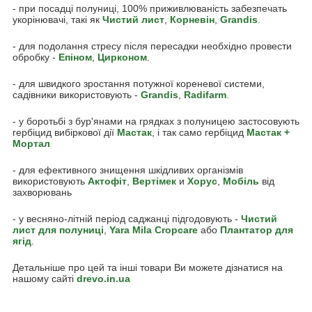
- при посадці полуниці, 100% приживлюваність забезпечать
укорінювачі, такі як
Чистий лист
,
Корневін
,
Grandis
.
- для подолання стресу після пересадки необхідно провести
обробку -
Епіном
,
Цирконом
.
- для швидкого зростання потужної кореневої системи,
садівники використовують -
Grandis
,
Radifarm
.
- у боротьбі з бур'янами на грядках з полуницею застосовують
гербіцид вибіркової дії
Мастак
, і так само гербіцид
Мастак +
Мортал
- для ефективного знищення шкідливих організмів
використовують
Акто
фіт
,
Вертімек
и
Хорус
,
Мобіль
від
захворювань
- у весняно-літній період саджанці підгодовують -
Чистий
лист для полуниці
,
Yara Mila Cropcare
або
Плантатор для
ягід
.
Детальніше про цей та інші товари Ви можете дізнатися на
нашому сайті
drevo.in.ua