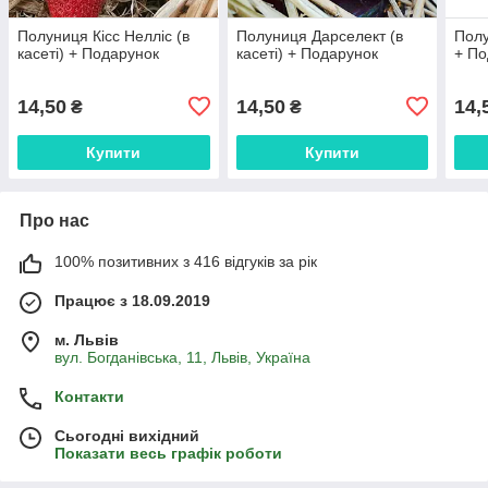
Полуниця Кісс Нелліс (в
Полуниця Дарселект (в
Полу
касеті) + Подарунок
касеті) + Подарунок
+ По
14,50
14,50
14,
₴
₴
Купити
Купити
Про нас
100% позитивних з 416 відгуків за рік
Працює з 18.09.2019
м. Львів
вул. Богданівська, 11, Львів, Україна
Контакти
Сьогодні вихідний
Показати весь графік роботи