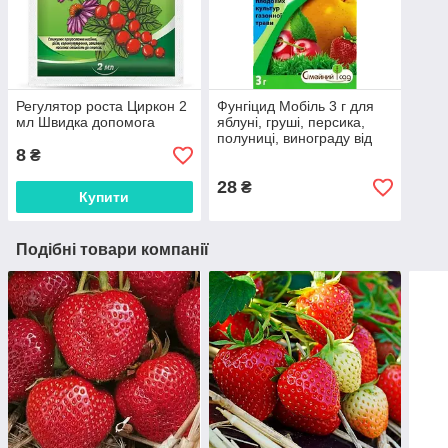
Регулятор роста Циркон 2
Фунгіцид Мобіль 3 г для
мл Швидка допомога
яблуні, груші, персика,
полуниці, винограду від
8
ТМ "Родинний Сад"
₴
28
₴
Купити
Подібні товари компанії