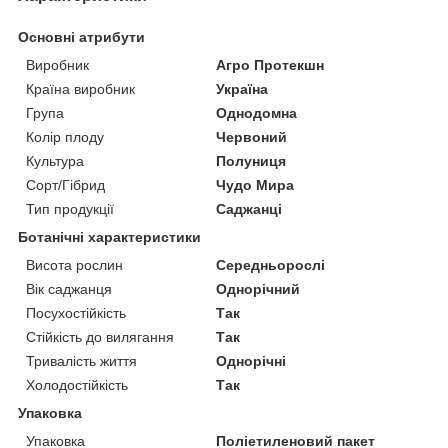
Основні атрибути
Виробник
Агро Протекшн
Країна виробник
Україна
Група
Однодомна
Колір плоду
Червоний
Культура
Полуниця
Сорт/Гібрид
Чудо Мира
Тип продукції
Саджанці
Ботанічні характеристики
Висота рослин
Середньорослі
Вік саджанця
Однорічний
Посухостійкість
Так
Стійкість до вилягання
Так
Тривалість життя
Однорічні
Холодостійкість
Так
Упаковка
Упаковка
Поліетиленовий пакет