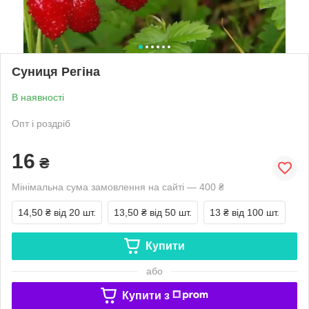
Суниця Регіна
В наявності
Опт і роздріб
16
₴
Мінімальна сума замовлення на сайті — 400 ₴
14,50 ₴
від 20 шт.
13,50 ₴
від 50 шт.
13 ₴
від 100 шт.
Купити
або
Купити з