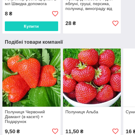
мл Швидка допомога
яблуні, груші, персика,
полуниці, винограду від
8
ТМ "Родинний Сад"
₴
28
₴
Купити
Подібні товари компанії
Полуниця Червоний
Полуниця Альба
Сун
Діамант (в касеті) +
Подарунок
9,50
11,50
16
₴
₴