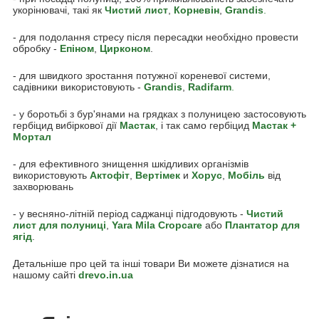
укорінювачі, такі як
Чистий лист
,
Корневін
,
Grandis
.
- для подолання стресу після пересадки необхідно провести
обробку -
Епіном
,
Цирконом
.
- для швидкого зростання потужної кореневої системи,
садівники використовують -
Grandis
,
Radifarm
.
- у боротьбі з бур'янами на грядках з полуницею застосовують
гербіцид вибіркової дії
Мастак
, і так само гербіцид
Мастак +
Мортал
- для ефективного знищення шкідливих організмів
використовують
Акто
фіт
,
Вертімек
и
Хорус
,
Мобіль
від
захворювань
- у весняно-літній період саджанці підгодовують -
Чистий
лист для полуниці
,
Yara Mila Cropcare
або
Плантатор для
ягід
.
Детальніше про цей та інші товари Ви можете дізнатися на
нашому сайті
drevo.in.ua