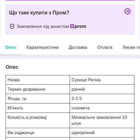
Що таке купити з Пром?
Замовлення під захистом
Опис
Характеристики
Доставка
Оплата
Умови п
Опис
Назва
Суниця Регіна
Термін дозрівання
ранній
Ягода, гр.
2-2.5
М'якоть
соковита
Кількість в упаковці
Мінімальне замовлення 10
штук
Вік саджанця
однорічний