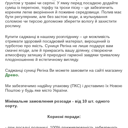
ґрунтом у травні чи серпні. У ямку перед посадкою додайте
суміш із перегною, торфу та трохи піску – це забезпечить
кореням легке вкорінення й поживне середовище. Полив має
бути регулярним, але без застою води, а мульчування
соломою чи тирсою допоможе зберегти вологу й захистити
рослину.
Купити саджанці в нашому розпліднику – це можливість
отримати здоровий посадковий матеріал, вирощений із
турботою про якість. Суниця Регіна не лише подарує вам
смачні ягоди, але й прикрасить вашу ділянку, створюючи
атмосферу затишку й природної гармонії завдяки тривалому
плодоношенню й естетичному вигляду.
Саджанці суниці Регіна Ви можете замовити на сайті магазину
Древо
.
Ми забезпечимо надійну упаковку (ПКС) і доставимо їх Новою
Поштою у будь яке місто України.
Мінімальне замовлення розсади - від 10 шт. одного
сорту.
Корисні поради:
- при посадці полуниці, 100% приживлюваність забезпечать