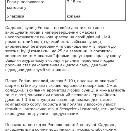
Розмір посадкового
7-15 см
матеріалу
Упаковка
копана
Саджанці суниці Регіна – це вибір для тих, хто хоче
вирощувати ягоди з неперевершеним смаком і
насолоджуватися їхньою красою на своїй ділянці. Цей
ремонтантний сорт, відомий як альпійська суниця,
вирізняється безперервним плодоношенням із червня до
жовтня. Кущі компактні, до 25 см заввишки, із соковито-
зеленим листям овальної форми, що утворює щільну крону.
Завдяки акуратному вигляду й рясним червоним ягодам
рослина стає декоративним акцентом саду, ідеально
підходячи для клумб чи горщиків.
Плоди Регіни невеликі, масою 5-10 г, подовжено-овальної
форми, із блискучою яскраво-червоною поверхнею. Смак
солодкий, із сильним ароматом лісової суниці, а ніжна м’якоть
тане в роті, залишаючи приємний післясмак. Урожайність
досягає 1-1,5 кг із куща за сезон, що вражає для такого
компактного сорту. Користь ягід полягає у високому вмісті
вітамінів і антиоксидантів, а безвусість і самоплідність роблять
вирощування зручним і продуктивним.
Посадка та догляд за Регіною прості й доступні. Саджанці
висаджують на сонячних ділянках із пухким, слабокислим