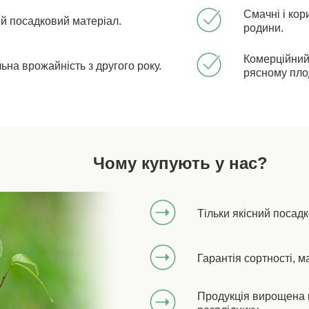
Смачні і кори
ий посадковий матеріал.
родини.
Комерційний
ьна врожайність з другого року.
рясному пл
Чому купують у нас?
Тільки якісний посад
Гарантія сортності, м
Продукція вирощена 