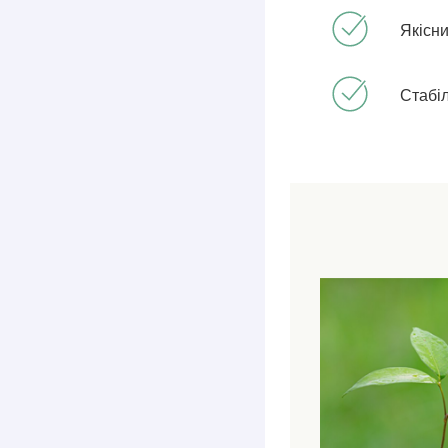
Якісн
Стабіл