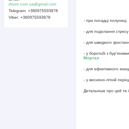
drevo.com.ua@gmail.com
+380975593878
+380975593878
- при посадці полуниці,
- для подолання стресу
- для швидкого зростан
- у боротьбі з бур'янам
Мортал
- для ефективного знищ
- у весняно-літній пері
Детальніше про цей та 