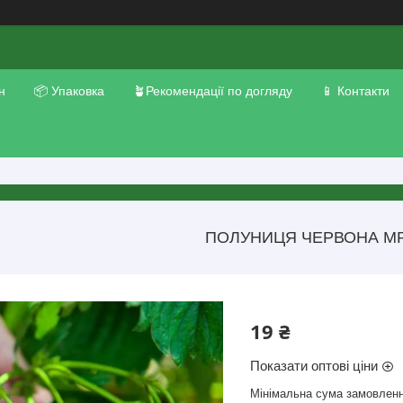
н
📦 Упаковка
🪴Рекомендації по догляду
📱 Контакти
ПОЛУНИЦЯ ЧЕРВОНА МР
19 ₴
Показати оптові ціни
Мінімальна сума замовленн