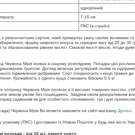
однорічний
теріалу
7-15 см
ПКС (в стрейч)
 є ремонтантним сортом, який привертає увагу своїми великими т
барвлення, форму широкого конуса та середню вагу від 20 до 35 гр
в та збалансованим рівнем кислот. Смакові якості високі, ягоди ду
ці Червона Мрія можна в нашому розпліднику. Посадка цієї рослин
дренованим ґрунтом. Догляд включає регулярний полив та підтримку
чного підживлення добривами. Сорт плодоносить з кінця травня до 
ітіння. Урожайність з одного куща становить близько 0,5 кг.
 полуниці Червона Мрія полягає в її високих товарних якостях, стій
сити зимові умови без пошкоджень. Завдяки своїм декоративним вла
серед садівників як для особистого споживання, так і для промисл
сада) Червона Мрія Ви можете замовити на сайті магазину
Древо
.
 упаковку (ПКС) і доставимо їх Новою Поштою у будь яке місто Укр
 розсади - від 10 шт. одного сорту.