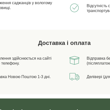
ження саджанців у вологому
Відсутність 
овищі.
транспортув
Доставка і оплата
лення здійснюється на сайті
Відправка б
 телефону.
(післяплатою
авка Новою Поштою 1-3 дні.
Делівері (дл