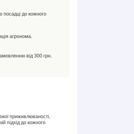
по посадці до кожного
ація агронома.
амовленню від 300 грн.
сокої приживлюваності,
ий підхід до кожного