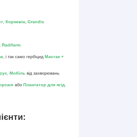
ст
,
Корневін
,
Grandis
.
,
Radifarm
.
ак
, і так само гербіцид
Мастак +
рус
,
Мобіль
від захворювань
ropcare
або
Плантатор для ягід
.
ієнти: