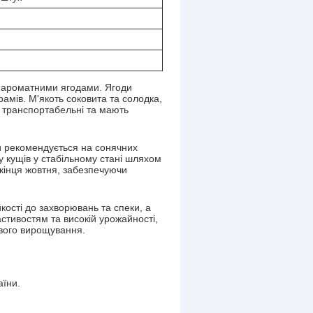
а ароматними ягодами. Ягоди
амів. М'якоть соковита та солодка,
же транспортабельні та мають
и рекомендується на сонячних
 кущів у стабільному стані шляхом
кінця жовтня, забезпечуючи
кості до захворювань та спеки, а
стивостям та високій урожайності,
ового вирощування.
аїни.