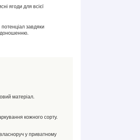
сні ягоди для всієї
 потенціал завдяки
одоношенню.
ковий матеріал.
аркування кожного сорту.
власноруч у приватному