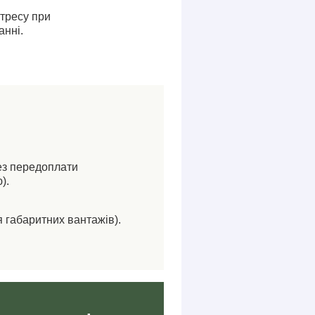
стресу при
анні.
ез передоплати
).
я габаритних вантажів).