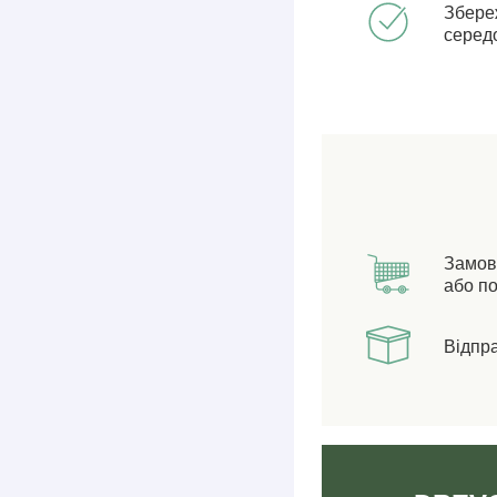
Збере
серед
Замов
або по
Відпр