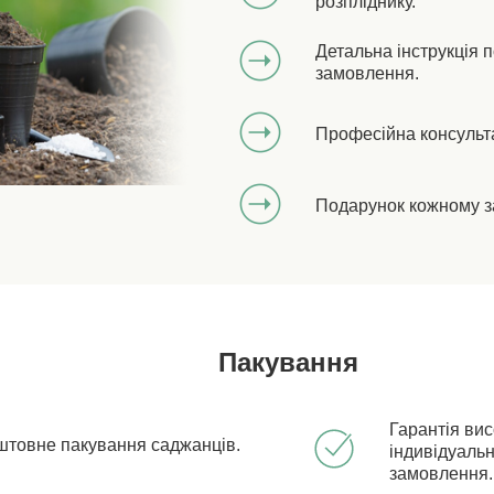
розпліднику.
Детальна інструкція 
замовлення.
Професійна консульт
Подарунок кожному з
Пакування
Гарантія ви
штовне пакування саджанців.
індивідуальн
замовлення.