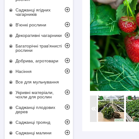
Саджанці ягідних
чагарників
В'юнкі рослини
Декоративні чагарники
Багаторічні трав'янисті
рослини
Добрива, агротовари
Насіння
Все для мульчування
Укривні матеріали,
чохли для рослин
Саджанці плодових
дерев
Саджанці троянд
Саджанці малини