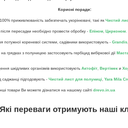
Корисні поради:
 100% приживлюваність забезпечать укорінювачі, такі як
Чистий ли
 після пересадки необхідно провести обробку -
Епіном
,
Цирконом
.
ня потужної кореневої системи, садівники використовують -
Grandis
и на грядках з полуницею застосовують гербіцид вибіркової дії
Маст
ення шкідливих організмів використовують
Акто
фіт
,
Вертімек
и
Хо
од саджанці підгодовують -
Чистий лист для полуниці
,
Yara Mila C
інші товари Ви можете дізнатися на нашому сайті
drevo.in.ua
Які переваги отримують наші кл