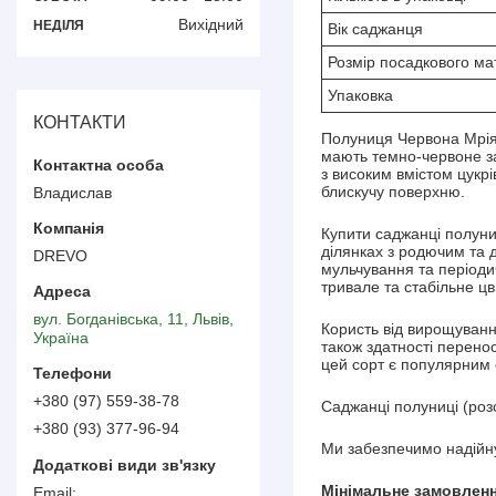
Вихідний
НЕДІЛЯ
Вік саджанця
Розмір посадкового ма
Упаковка
КОНТАКТИ
Полуниця Червона Мрія
мають темно-червоне за
з високим вмістом цукрі
блискучу поверхню.
Владислав
Купити саджанці полуни
ділянках з родючим та 
DREVO
мульчування та періоди
тривале та стабільне цв
вул. Богданівська, 11, Львів,
Користь від вирощування
Україна
також здатності перено
цей сорт є популярним 
+380 (97) 559-38-78
Саджанці полуниці (роз
+380 (93) 377-96-94
Ми забезпечимо надійну
Мінімальне замовлення