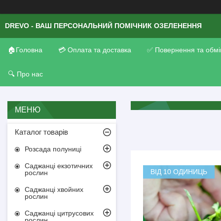
DREVO - ВАШ ПЕРСОНАЛЬНИЙ ПОМІЧНИК ОЗЕЛЕНЕННЯ
🏠Головна
💳 Оплата та доставка
✅ Повернення та обмі
🔍 Про нас
Каталог товарів
Розсада полуниці
Саджанці екзотичних
ВІД 10 ОДИНИЦЬ
рослин
Саджанці хвойних
рослин
Саджанці цитрусових
рослин