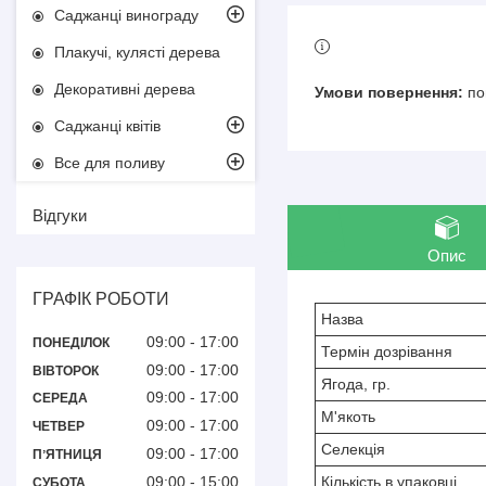
Саджанці винограду
Плакучі, кулясті дерева
Декоративні дерева
по
Саджанці квітів
Все для поливу
Відгуки
Опис
ГРАФІК РОБОТИ
Назва
09:00
17:00
ПОНЕДІЛОК
Термін дозрівання
09:00
17:00
ВІВТОРОК
Ягода, гр.
09:00
17:00
СЕРЕДА
М'якоть
09:00
17:00
ЧЕТВЕР
Селекція
09:00
17:00
ПʼЯТНИЦЯ
09:00
15:00
Кількість в упаковці
СУБОТА